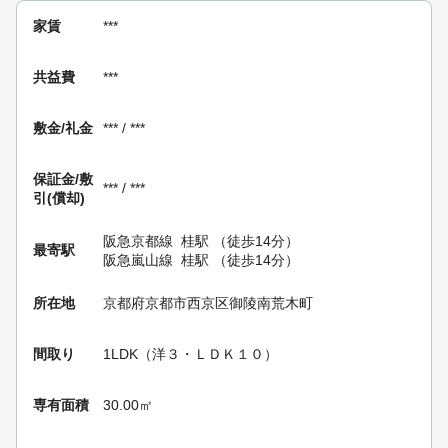
家賃
***
共益費
***
敷金/礼金
*** / ***
保証金/
敷
*** / ***
引(償却)
阪急京都線
桂駅
（徒歩14分）
最寄駅
阪急嵐山線
桂駅
（徒歩14分）
所在地
京都府京都市西京区御陵南荒木町
間取り
1LDK（洋３・ＬＤＫ１０）
専有面積
30.00㎡