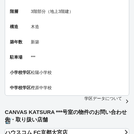
階層
3階部分（地上3階建）
構造
木造
築年数
新築
駐車場
***
小学校学区
松陽小学校
中学校学区
樫原中学校
学区データについて
CANVAS KATSURA ***号室の物件のお問い合わせ
先・取り扱い店舗
ハウスコム FC京都大宮店