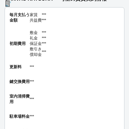
毎月支払う
家賃
***
金額
共益費
***
敷金
***
礼金
***
初期費用
保証金
***
敷引き
***
償却金
更新料
***
鍵交換費用
***
室内清掃費
***
用
駐車場料金
***