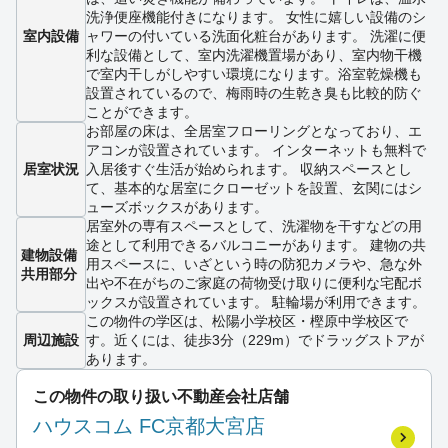
洗浄便座機能付きになります。 女性に嬉しい設備のシ
室内設備
ャワーの付いている洗面化粧台があります。 洗濯に便
利な設備として、室内洗濯機置場があり、室内物干機
で室内干しがしやすい環境になります。浴室乾燥機も
設置されているので、梅雨時の生乾き臭も比較的防ぐ
ことができます。
お部屋の床は、全居室フローリングとなっており、エ
アコンが設置されています。 インターネットも無料で
居室状況
入居後すぐ生活が始められます。 収納スペースとし
て、基本的な居室にクローゼットを設置、玄関にはシ
ューズボックスがあります。
居室外の専有スペースとして、洗濯物を干すなどの用
途として利用できるバルコニーがあります。 建物の共
建物設備
用スペースに、いざという時の防犯カメラや、急な外
共用部分
出や不在がちのご家庭の荷物受け取りに便利な宅配ボ
ックスが設置されています。 駐輪場が利用できます。
この物件の学区は、松陽小学校区・樫原中学校区で
周辺施設
す。近くには、徒歩3分（229m）でドラッグストアが
あります。
この物件の取り扱い不動産会社店舗
ハウスコム FC京都大宮店