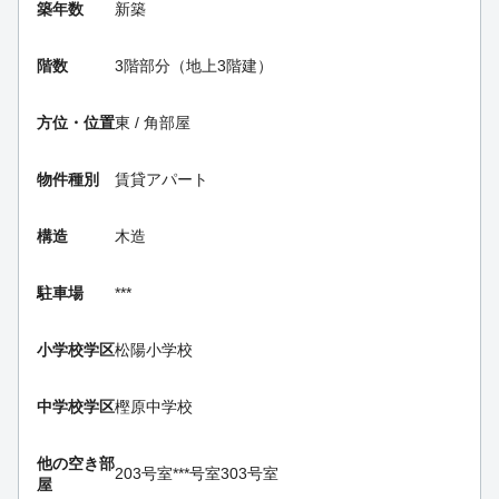
築年数
新築
階数
3階部分（地上3階建）
方位・位置
東 / 角部屋
物件種別
賃貸アパート
構造
木造
駐車場
***
小学校学区
松陽小学校
中学校学区
樫原中学校
他の空き部
203号室
***号室
303号室
屋