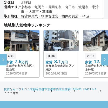
定休日
水曜日
営業エリア
京都市・亀岡市・長岡京市・向日市・城陽市・宇治
市 ・大津市・草津市
取引態様
賃貸仲介業・物件管理業・物件売買業・FC店
地域別人気物件ランキング
4DK
1LDK
2LDK
7.5
8.1
12.8
家賃
万円
家賃
万円
家賃
万
京都府京都市西京区／
京都府京都市西京区／
京都府京都市西
嵐山駅
桂駅
上桂駅
2026/08/06 更新
2026/08/02 更新
2026/08/03 更新
賃貸ならハウスコム
京都府
京都市
京都市西京区
桂駅
CANVAS KATSURA
＊＊＊号室