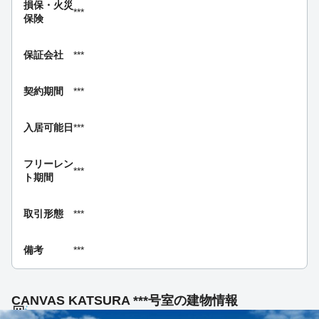
損保・
火災
***
保険
保証会社
***
契約期間
***
入居可能日
***
フリーレン
***
ト期間
取引形態
***
備考
***
CANVAS KATSURA ***号室の建物情報