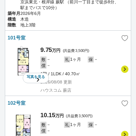
京浜東北・根岸線 蕨駅 （前川一丁目まで徒歩8分、
駅までバスで10分）
築年月
2026年6月
構造
木造
階数
地上3階
101号室
9.75
万円
(共益費 3,500円)
－
1ヶ月
－
敷
礼
保
－
償
1階 / 1LDK / 40.70㎡
写真を
見る
2026/08/08
更新
ハウスコム 蕨店
102号室
10.15
万円
(共益費 3,500円)
－
1ヶ月
－
敷
礼
保
－
償