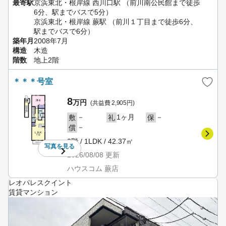
最寄駅
京浜東北・根岸線 西川口駅 （前川南公民館まで徒歩
6分、駅までバスで5分）
京浜東北・根岸線 蕨駅 （前川１丁目まで徒歩6分、
駅までバスで6分）
築年月
2008年7月
構造
木造
階数
地上2階
＊＊＊号室
8
万円
(共益費 2,905円)
－
1ヶ月
－
敷
礼
保
－
償
2階 / 1LDK / 42.37㎡
写真を
見る
2026/08/08
更新
ハウスコム 蕨店
レオパレスクイント
賃貸マンション