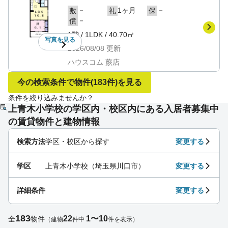
－
1ヶ月
－
敷
礼
保
－
償
1階
/
1LDK
/
40.70㎡
写真を
見る
2026/08/08
更新
ハウスコム 蕨店
今の検索条件で物件
(183件)
を見る
条件を絞り込みませんか？
上青木小学校の学区内・校区内にある入居者募集中
の賃貸物件と建物情報
検索方法
学区・校区から探す
変更する
学区
上青木小学校（埼玉県川口市）
変更する
詳細条件
変更する
183
22
1〜10
全
物件
（建物
件中
件を表示）