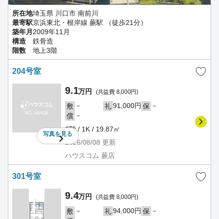
所在地
埼玉県 川口市 南前川
最寄駅
京浜東北・根岸線 蕨駅 （徒歩21分）
築年月
2009年11月
構造
鉄骨造
階数
地上3階
204号室
9.1
万円
(共益費 8,000円)
－
91,000円
－
敷
礼
保
－
償
2階 / 1K / 19.87㎡
写真を
見る
2026/08/08
更新
ハウスコム 蕨店
301号室
9.4
万円
(共益費 8,000円)
－
94,000円
－
敷
礼
保