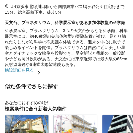
JR京浜東北線川口駅から国際興業バス鳩ヶ谷公団住宅行きで
13分、総合高校下車、徒歩5分
天文台、プラネタリウム、科学展示室がある参加体験型の科学館
科学展示室、プラネタリウム、3つの天文台からなる科学館。科学
展示室には、約40種類の参加体験型の実験装置が並び、見たり触
れたりしながら科学の不思議を体験できる。週末を中心に親子で
楽しめるイベントを開催。プラネタリウムは自然に近い美しい星
空とダイナミックな映像を投影でき、星空解説と番組の一般投影
や子ども向け投影がある。天文台には東京近郊では最大級の65cm
反射望遠鏡や6連式太陽望遠鏡もある。
施設詳細を見る
似た条件でさらに探す
あなたにおすすめの物件
検索条件に合う新着人気物件