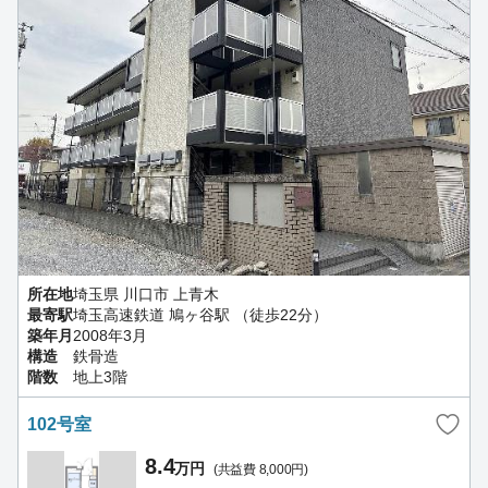
所在地
埼玉県 川口市 上青木
最寄駅
埼玉高速鉄道 鳩ヶ谷駅 （徒歩22分）
築年月
2008年3月
構造
鉄骨造
階数
地上3階
102号室
8.4
万円
(共益費 8,000円)