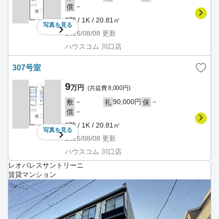
－
償
3階 / 1K / 20.81㎡
写真を
見る
2026/08/08
更新
ハウスコム 川口店
307号室
9
万円
(共益費 8,000円)
－
90,000円
－
敷
礼
保
－
償
3階 / 1K / 20.81㎡
写真を
見る
2026/08/08
更新
ハウスコム 川口店
レオパレスサントリーニ
賃貸マンション