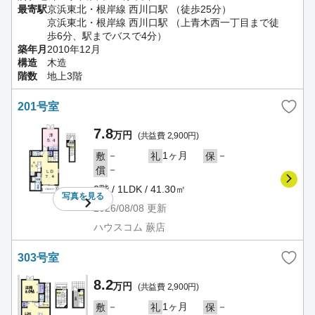
最寄駅
京浜東北・根岸線 西川口駅 （徒歩25分）
京浜東北・根岸線 西川口駅 （上青木西一丁目まで徒
歩6分、駅までバスで4分）
築年月
2010年12月
構造
木造
階数
地上3階
201号室
7.8
万円
(共益費 2,900円)
－
1ヶ月
－
敷
礼
保
－
償
2階 / 1LDK / 41.30㎡
写真を
見る
2026/08/08
更新
ハウスコム 蕨店
303号室
8.2
万円
(共益費 2,900円)
－
1ヶ月
－
敷
礼
保