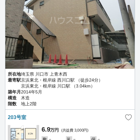
所在地
埼玉県 川口市 上青木西
最寄駅
京浜東北・根岸線 西川口駅 （徒歩24分）
京浜東北・根岸線 川口駅 （3.04km）
築年月
2014年5月
構造
木造
階数
地上2階
203号室
6.9
万円
(共益費 3,000円)
－
－
－
敷
礼
保