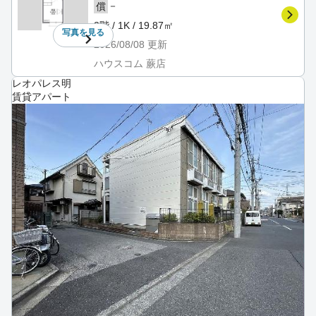
－
償
2階 / 1K / 19.87㎡
写真を
見る
2026/08/08
更新
ハウスコム 蕨店
レオパレス明
賃貸アパート