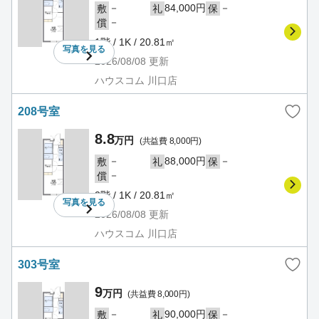
－
84,000円
－
敷
礼
保
－
償
1階 / 1K / 20.81㎡
写真を
見る
2026/08/08
更新
ハウスコム 川口店
208号室
8.8
万円
(共益費 8,000円)
－
88,000円
－
敷
礼
保
－
償
2階 / 1K / 20.81㎡
写真を
見る
2026/08/08
更新
ハウスコム 川口店
303号室
9
万円
(共益費 8,000円)
－
90,000円
－
敷
礼
保