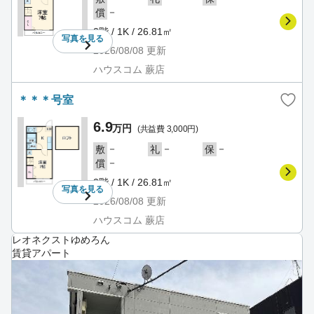
－
償
2階 / 1K / 26.81㎡
写真を
見る
2026/08/08
更新
ハウスコム 蕨店
＊＊＊号室
6.9
万円
(共益費 3,000円)
－
－
－
敷
礼
保
－
償
2階 / 1K / 26.81㎡
写真を
見る
2026/08/08
更新
ハウスコム 蕨店
レオネクストゆめろん
賃貸アパート