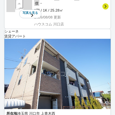
－
償
1階 / 1K / 25.28㎡
写真を
見る
2026/08/08
更新
ハウスコム 川口店
シェーネ
賃貸アパート
所在地
埼玉県 川口市 上青木西