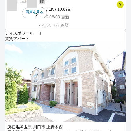
－
償
3階 / 1K / 19.87㎡
写真を
見る
2026/08/08
更新
ハウスコム 蕨店
ディスポワール Ⅱ
賃貸アパート
所在地
埼玉県 川口市 上青木西