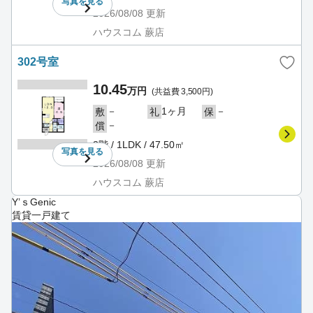
写真を
見る
2026/08/08
更新
ハウスコム 蕨店
302号室
10.45
万円
(共益費 3,500円)
－
1ヶ月
－
敷
礼
保
－
償
3階 / 1LDK / 47.50㎡
写真を
見る
2026/08/08
更新
ハウスコム 蕨店
Y’ｓGenic
賃貸一戸建て