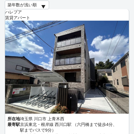
ハレプア
賃貸アパート
所在地
埼玉県 川口市 上青木西
最寄駅
京浜東北・根岸線 西川口駅 （六円橋まで徒歩4分、
駅までバスで9分）