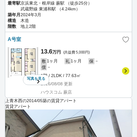
最寄駅
京浜東北・根岸線 蕨駅 （徒歩25分）
武蔵野線 東浦和駅 （4.24km）
築年月
2024年3月
構造
木造
階数
地上2階
A号室
13.6
万円
(共益費 5,000円)
1ヶ月
1ヶ月
－
敷
礼
保
－
償
1階 / 2LDK / 77.63㎡
写真を
見る
2026/08/08
更新
ハウスコム 蕨店
上青木西の2014/05築の賃貸アパート
賃貸アパート