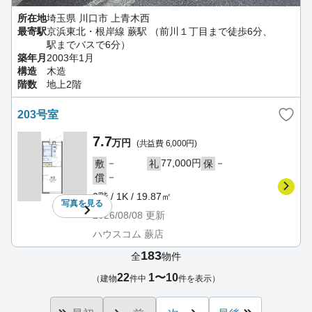
所在地
埼玉県 川口市 上青木西
最寄駅
京浜東北・根岸線 蕨駅 （前川１丁目まで徒歩6分、
駅までバスで6分）
築年月
2003年1月
構造
木造
階数
地上2階
203号室
7.7
万円
(共益費 6,000円)
－
77,000円
－
敷
礼
保
－
償
2階 / 1K / 19.87㎡
写真を
見る
2026/08/08
更新
ハウスコム 蕨店
183
全
物件
22
1〜10
（建物
件中
件を表示）