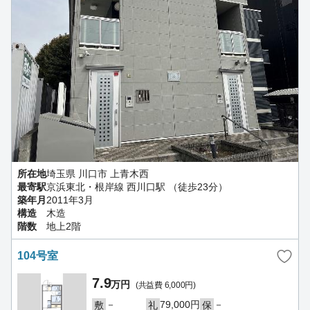
所在地
埼玉県 川口市 上青木西
最寄駅
京浜東北・根岸線 西川口駅 （徒歩23分）
築年月
2011年3月
構造
木造
階数
地上2階
104号室
7.9
万円
(共益費 6,000円)
－
79,000円
－
敷
礼
保