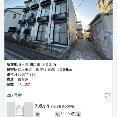
所在地
埼玉県 川口市 上青木西
最寄駅
京浜東北・根岸線 蕨駅 （2.64km）
築年月
2007年9月
構造
鉄骨造
階数
地上3階
207号室
7.6
万円
(共益費 8,000円)
－
76,000円
－
敷
礼
保