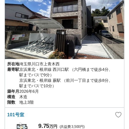
所在地
埼玉県
川口市
上青木西
最寄駅
京浜東北・根岸線
西川口駅
（六円橋まで徒歩4分、
駅までバスで9分）
京浜東北・根岸線
蕨駅
（前川一丁目まで徒歩8分、
駅までバスで10分）
築年月
2026年6月
構造
木造
階数
地上3階
101号室
9.75
万円
(共益費
3,500円
)