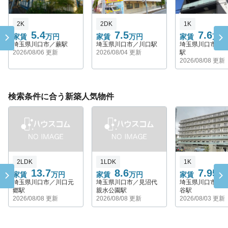
2K
2DK
1K
5.4
7.5
7.6
家賃
万円
家賃
万円
家賃
万円
埼玉県川口市／蕨駅
埼玉県川口市／川口駅
埼玉県川口市／
2026/08/06 更新
2026/08/04 更新
駅
2026/08/08 更新
検索条件に合う新築人気物件
2LDK
1LDK
1K
13.7
8.6
7.95
家賃
万円
家賃
万円
家賃
万
埼玉県川口市／川口元
埼玉県川口市／見沼代
埼玉県川口市／
郷駅
親水公園駅
谷駅
2026/08/08 更新
2026/08/08 更新
2026/08/03 更新