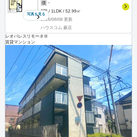
－
償
3階 / 1LDK / 52.99㎡
写真を
見る
2026/08/08
更新
ハウスコム 蕨店
レオパレスリモーネⅢ
賃貸マンション