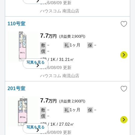
2026/08/09
更新
ハウスコム 南流山店
110号室
7.7
万円
(共益費 2,900円)
－
1ヶ月
－
敷
礼
保
－
償
1階 / 1K / 31.21㎡
写真を
見る
2026/08/09
更新
ハウスコム 南流山店
201号室
7.7
万円
(共益費 2,900円)
－
1ヶ月
－
敷
礼
保
－
償
2階 / 1K / 27.02㎡
写真を
見る
2026/08/09
更新