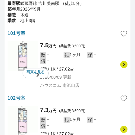
最寄駅
武蔵野線 吉川美南駅 （徒歩5分）
築年月
2026年9月
構造
木造
階数
地上3階
101号室
7.5
万円
(共益費 3,500円)
－
1ヶ月
－
敷
礼
保
－
償
1階 / 1K / 27.02㎡
写真を
見る
2026/08/09
更新
ハウスコム 南流山店
102号室
7.3
万円
(共益費 3,500円)
－
1ヶ月
－
敷
礼
保
－
償
1階 / 1K / 27.02㎡