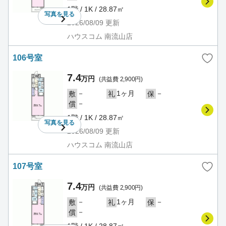
1階 / 1K / 28.87㎡
写真を
見る
2026/08/09
更新
ハウスコム 南流山店
106号室
7.4
万円
(共益費 2,900円)
－
1ヶ月
－
敷
礼
保
－
償
1階 / 1K / 28.87㎡
写真を
見る
2026/08/09
更新
ハウスコム 南流山店
107号室
7.4
万円
(共益費 2,900円)
－
1ヶ月
－
敷
礼
保
－
償
1階 / 1K / 28.87㎡