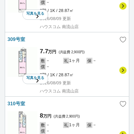
－
償
3階 / 1K / 28.87㎡
写真を
見る
2026/08/09
更新
ハウスコム 南流山店
309号室
7.7
万円
(共益費 2,900円)
－
1ヶ月
－
敷
礼
保
－
償
3階 / 1K / 28.87㎡
写真を
見る
2026/08/09
更新
ハウスコム 南流山店
310号室
8
万円
(共益費 2,900円)
－
1ヶ月
－
敷
礼
保
－
償