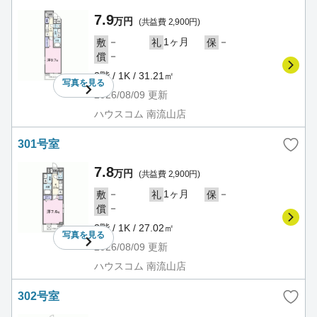
7.9
万円
(共益費 2,900円)
－
1ヶ月
－
敷
礼
保
－
償
2階 / 1K / 31.21㎡
写真を
見る
2026/08/09
更新
ハウスコム 南流山店
301号室
7.8
万円
(共益費 2,900円)
－
1ヶ月
－
敷
礼
保
－
償
3階 / 1K / 27.02㎡
写真を
見る
2026/08/09
更新
ハウスコム 南流山店
302号室