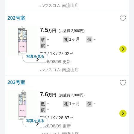
ハウスコム 南流山店
202号室
7.5
万円
(共益費 2,900円)
－
1ヶ月
－
敷
礼
保
－
償
2階 / 1K / 27.02㎡
写真を
見る
2026/08/09
更新
ハウスコム 南流山店
203号室
7.6
万円
(共益費 2,900円)
－
1ヶ月
－
敷
礼
保
－
償
2階 / 1K / 28.87㎡
写真を
見る
2026/08/09
更新
ハウスコム 南流山店