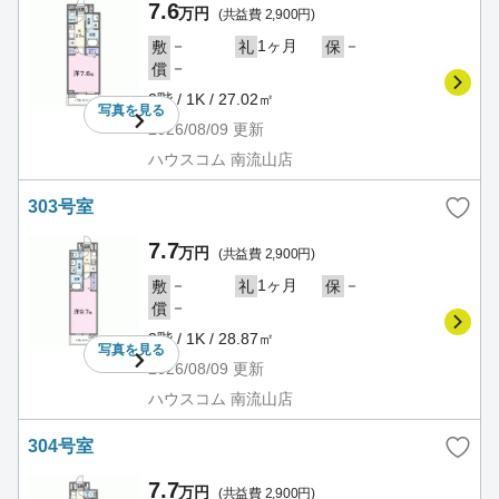
7.6
万円
(共益費 2,900円)
－
1ヶ月
－
敷
礼
保
－
償
3階 / 1K / 27.02㎡
写真を
見る
2026/08/09
更新
ハウスコム 南流山店
303号室
7.7
万円
(共益費 2,900円)
－
1ヶ月
－
敷
礼
保
－
償
3階 / 1K / 28.87㎡
写真を
見る
2026/08/09
更新
ハウスコム 南流山店
304号室
7.7
万円
(共益費 2,900円)