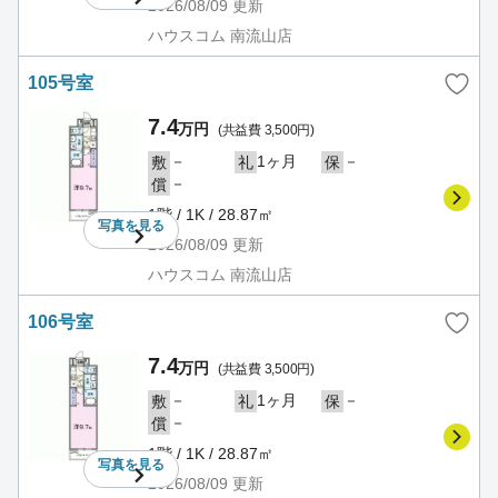
2026/08/09
更新
ハウスコム 南流山店
105号室
7.4
万円
(共益費 3,500円)
－
1ヶ月
－
敷
礼
保
－
償
1階 / 1K / 28.87㎡
写真を
見る
2026/08/09
更新
ハウスコム 南流山店
106号室
7.4
万円
(共益費 3,500円)
－
1ヶ月
－
敷
礼
保
－
償
1階 / 1K / 28.87㎡
写真を
見る
2026/08/09
更新