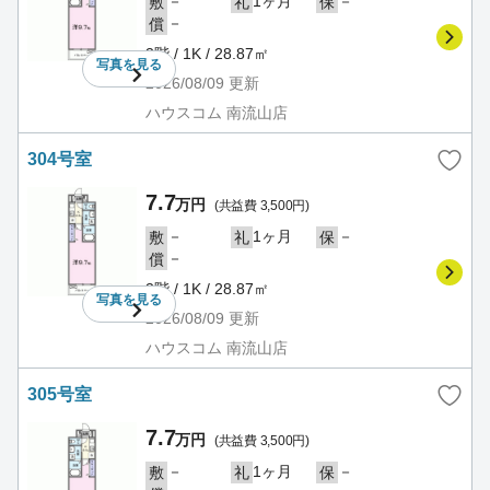
－
1ヶ月
－
敷
礼
保
－
償
3階 / 1K / 28.87㎡
写真を
見る
2026/08/09
更新
ハウスコム 南流山店
304号室
7.7
万円
(共益費 3,500円)
－
1ヶ月
－
敷
礼
保
－
償
3階 / 1K / 28.87㎡
写真を
見る
2026/08/09
更新
ハウスコム 南流山店
305号室
7.7
万円
(共益費 3,500円)
－
1ヶ月
－
敷
礼
保