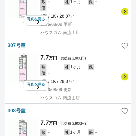
－
1ヶ月
－
敷
礼
保
－
償
3階 / 1K / 28.87㎡
写真を
見る
2026/08/09
更新
ハウスコム 南流山店
307号室
7.7
万円
(共益費 2,900円)
－
1ヶ月
－
敷
礼
保
－
償
3階 / 1K / 28.87㎡
写真を
見る
2026/08/09
更新
ハウスコム 南流山店
308号室
7.7
万円
(共益費 2,900円)
－
1ヶ月
－
敷
礼
保