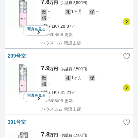
7.6
万円
(共益費 3,500円)
－
1ヶ月
－
敷
礼
保
－
償
2階 / 1K / 28.87㎡
写真を
見る
2026/08/09
更新
ハウスコム 南流山店
209号室
7.9
万円
(共益費 3,500円)
－
1ヶ月
－
敷
礼
保
－
償
2階 / 1K / 31.21㎡
写真を
見る
2026/08/09
更新
ハウスコム 南流山店
301号室
7.8
万円
(共益費 3,500円)