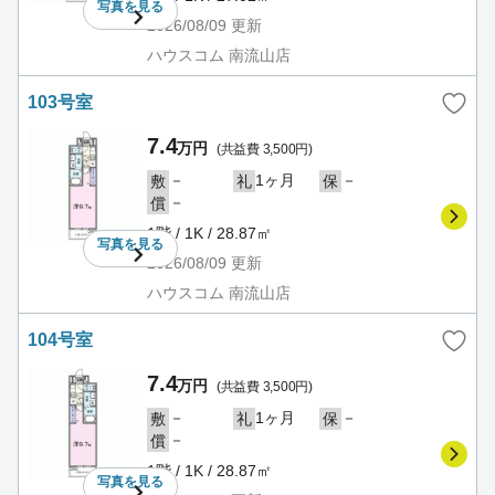
写真を
見る
2026/08/09
更新
ハウスコム 南流山店
103号室
7.4
万円
(共益費 3,500円)
－
1ヶ月
－
敷
礼
保
－
償
1階 / 1K / 28.87㎡
写真を
見る
2026/08/09
更新
ハウスコム 南流山店
104号室
7.4
万円
(共益費 3,500円)
－
1ヶ月
－
敷
礼
保
－
償
1階 / 1K / 28.87㎡
写真を
見る