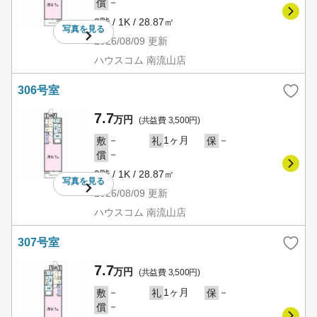
－
償
3階 / 1K / 28.87㎡
写真を
見る
2026/08/09
更新
ハウスコム 南流山店
306号室
7.7
万円
(共益費 3,500円)
－
1ヶ月
－
敷
礼
保
－
償
3階 / 1K / 28.87㎡
写真を
見る
2026/08/09
更新
ハウスコム 南流山店
307号室
7.7
万円
(共益費 3,500円)
－
1ヶ月
－
敷
礼
保
－
償