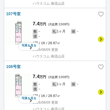
ハウスコム 南流山店
107号室
7.4
万円
(共益費 3,500円)
－
1ヶ月
－
敷
礼
保
－
償
1階 / 1K / 28.87㎡
写真を
見る
2026/08/09
更新
ハウスコム 南流山店
108号室
7.4
万円
(共益費 3,500円)
－
1ヶ月
－
敷
礼
保
－
償
1階 / 1K / 28.87㎡
写真を
見る
2026/08/09
更新
ハウスコム 南流山店