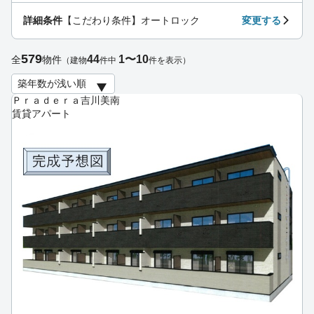
詳細条件
【こだわり条件】オートロック
変更する
579
44
1〜10
全
物件
（建物
件中
件を表示）
Ｐｒａｄｅｒａ吉川美南
賃貸アパート