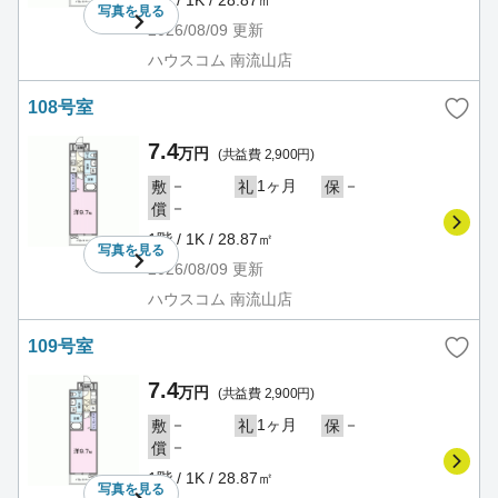
写真を
見る
2026/08/09
更新
ハウスコム 南流山店
108号室
7.4
万円
(共益費 2,900円)
－
1ヶ月
－
敷
礼
保
－
償
1階 / 1K / 28.87㎡
写真を
見る
2026/08/09
更新
ハウスコム 南流山店
109号室
7.4
万円
(共益費 2,900円)
－
1ヶ月
－
敷
礼
保
－
償
1階 / 1K / 28.87㎡
写真を
見る