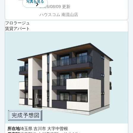
写真を
見る
2026/08/09
更新
ハウスコム 南流山店
フロラージュ
賃貸アパート
所在地
埼玉県 吉川市 大字中曽根