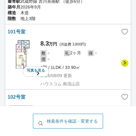
最寄駅
武蔵野線 吉川美南駅 （徒歩6分）
築年月
2026年9月
構造
木造
階数
地上3階
101号室
8.3
万円
(共益費 3,900円)
－
2ヶ月
－
敷
礼
保
－
償
1階 / 1LDK / 33.90㎡
写真を
見る
2026/08/09
更新
ハウスコム 南流山店
102号室
8.7
万円
(共益費 3,900円)
－
2ヶ月
－
敷
礼
保
検索条件を確認・変更する
－
償
1階 / 1LDK / 40.03㎡
写真を
見る