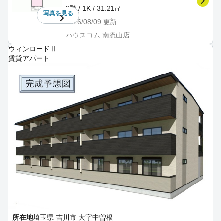
3階 / 1K / 31.21㎡
写真を
見る
2026/08/09
更新
ハウスコム 南流山店
ウィンロードⅡ
賃貸アパート
所在地
埼玉県 吉川市 大字中曽根