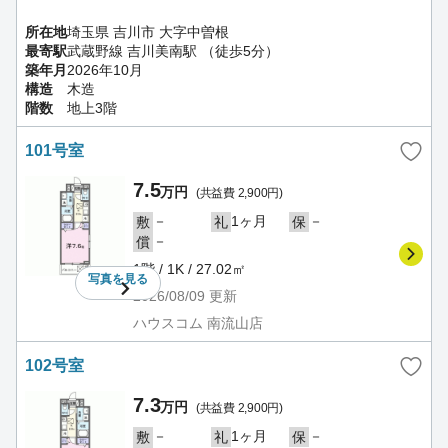
所在地
埼玉県 吉川市 大字中曽根
最寄駅
武蔵野線 吉川美南駅 （徒歩5分）
築年月
2026年10月
構造
木造
階数
地上3階
101号室
7.5
万円
(共益費 2,900円)
－
1ヶ月
－
敷
礼
保
－
償
1階 / 1K / 27.02㎡
写真を
見る
2026/08/09
更新
ハウスコム 南流山店
102号室
7.3
万円
(共益費 2,900円)
－
1ヶ月
－
敷
礼
保