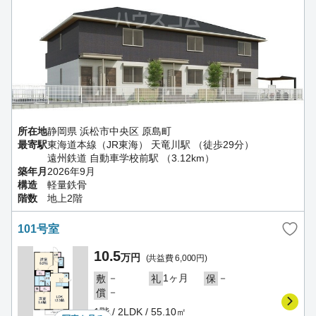
所在地
静岡県 浜松市中央区 原島町
最寄駅
東海道本線（JR東海） 天竜川駅 （徒歩29分）
遠州鉄道 自動車学校前駅 （3.12km）
築年月
2026年9月
構造
軽量鉄骨
階数
地上2階
101号室
10.5
万円
(共益費 6,000円)
－
1ヶ月
－
敷
礼
保
－
償
1階 / 2LDK / 55.10㎡