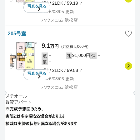
2階 / 2LDK / 59.19㎡
写真を
見る
2026/08/05
更新
ハウスコム 浜松店
205号室
9.1
万円
(共益費 5,000円)
－
91,000円
－
敷
礼
保
－
償
2階 / 2LDK / 59.58㎡
写真を
見る
2026/08/05
更新
ハウスコム 浜松店
メテオール
賃貸アパート