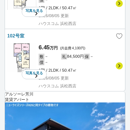
1階 / 2LDK / 50.47㎡
写真を
見る
2026/08/05
更新
ハウスコム 浜松西店
102号室
6.45
万円
(共益費 4,100円)
－
84,500円
－
敷
礼
保
－
償
1階 / 2LDK / 50.47㎡
写真を
見る
2026/08/05
更新
ハウスコム 浜松西店
アルソーレ芳川
賃貸アパート