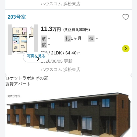
ハウスコム 浜松東店
203号室
11.3
万円
(共益費 6,000円)
－
1ヶ月
－
敷
礼
保
－
償
2階 / 2LDK / 64.40㎡
写真を
見る
2026/08/05
更新
ハウスコム 浜松東店
ロケットラボさぎの宮
賃貸アパート