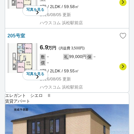
2階 / 2LDK / 59.58㎡
写真を
見る
2026/08/05
更新
ハウスコム 浜松駅前店
205号室
6.9
万円
(共益費 3,500円)
－
99,000円
－
敷
礼
保
－
償
2階 / 2LDK / 59.55㎡
写真を
見る
2026/08/05
更新
ハウスコム 浜松駅前店
エレガント シエロ Ⅱ
賃貸アパート