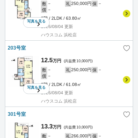
－
250,000円
－
敷
礼
保
－
償
2階 / 2LDK / 63.80㎡
写真を
見る
2026/08/04
更新
ハウスコム 浜松店
203号室
12.5
万円
(共益費 10,000円)
－
250,000円
－
敷
礼
保
－
償
2階 / 2LDK / 61.08㎡
写真を
見る
2026/08/04
更新
ハウスコム 浜松店
301号室
13.3
万円
(共益費 10,000円)
－
266,000円
－
敷
礼
保