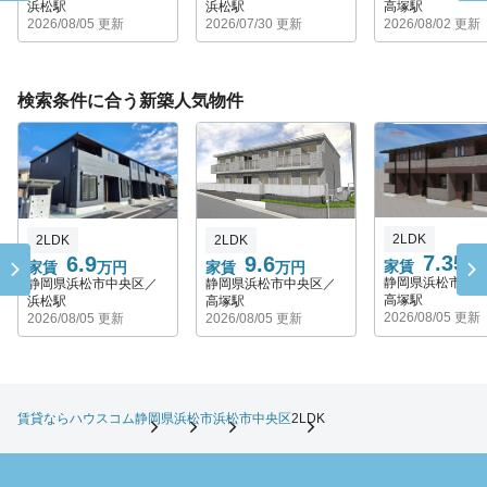
浜松駅
浜松駅
高塚駅
2026/08/05 更新
2026/07/30 更新
2026/08/02 更新
検索条件に合う新築人気物件
2LDK
2LDK
2LDK
7.35
6.9
9.6
家賃
万
家賃
万円
家賃
万円
静岡県浜松市中
静岡県浜松市中央区／
静岡県浜松市中央区／
高塚駅
浜松駅
高塚駅
2026/08/05 更新
2026/08/05 更新
2026/08/05 更新
賃貸ならハウスコム
静岡県
浜松市
浜松市中央区
2LDK