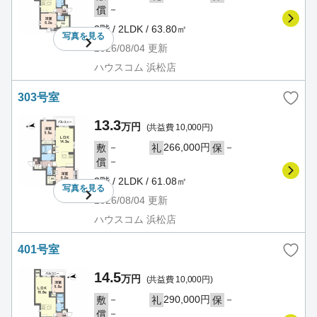
－
償
3階 / 2LDK / 63.80㎡
写真を
見る
2026/08/04
更新
ハウスコム 浜松店
303号室
13.3
万円
(共益費 10,000円)
－
266,000円
－
敷
礼
保
－
償
3階 / 2LDK / 61.08㎡
写真を
見る
2026/08/04
更新
ハウスコム 浜松店
401号室
14.5
万円
(共益費 10,000円)
－
290,000円
－
敷
礼
保
－
償