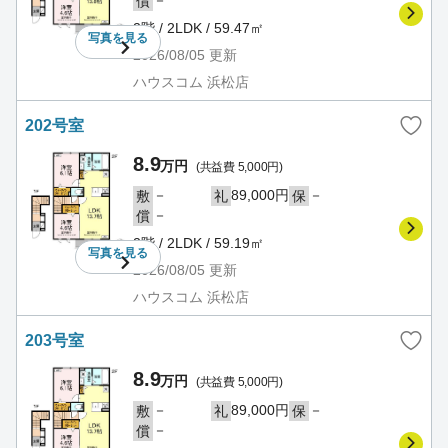
－
償
2階 / 2LDK / 59.47㎡
写真を
見る
2026/08/05
更新
ハウスコム 浜松店
202号室
8.9
万円
(共益費 5,000円)
－
89,000円
－
敷
礼
保
－
償
2階 / 2LDK / 59.19㎡
写真を
見る
2026/08/05
更新
ハウスコム 浜松店
203号室
8.9
万円
(共益費 5,000円)
－
89,000円
－
敷
礼
保
－
償