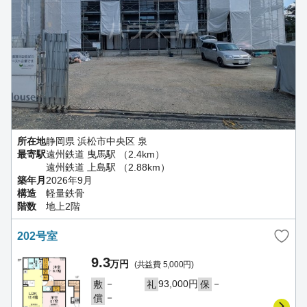
所在地
静岡県 浜松市中央区 泉
最寄駅
遠州鉄道 曳馬駅 （2.4km）
遠州鉄道 上島駅 （2.88km）
築年月
2026年9月
構造
軽量鉄骨
階数
地上2階
202号室
9.3
万円
(共益費 5,000円)
－
93,000円
－
敷
礼
保
－
償