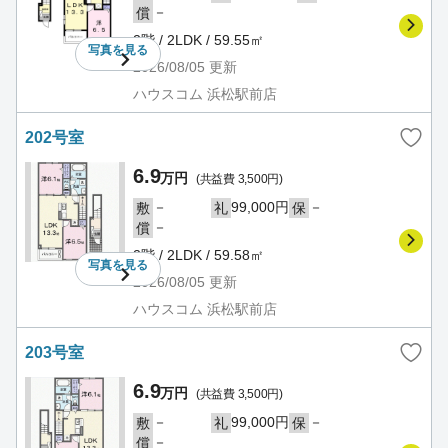
－
償
2階 / 2LDK / 59.55㎡
写真を
見る
2026/08/05
更新
ハウスコム 浜松駅前店
202号室
6.9
万円
(共益費 3,500円)
－
99,000円
－
敷
礼
保
－
償
2階 / 2LDK / 59.58㎡
写真を
見る
2026/08/05
更新
ハウスコム 浜松駅前店
203号室
6.9
万円
(共益費 3,500円)
－
99,000円
－
敷
礼
保
－
償