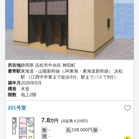
所在地
静岡県 浜松市中央区 神田町
最寄駅
東海道・山陽新幹線（JR東海・東海道新幹線） 浜松
駅 （江西中学東まで徒歩3分、駅までバスで9分）
築年月
2026年9月
構造
木造
階数
地上2階
201号室
7.8
万円
(共益費 4,100円)
－
108,000円
－
敷
礼
保
－
償