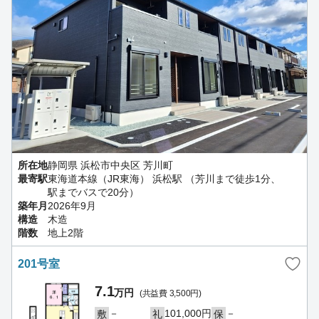
所在地
静岡県 浜松市中央区 芳川町
最寄駅
東海道本線（JR東海） 浜松駅 （芳川まで徒歩1分、
駅までバスで20分）
築年月
2026年9月
構造
木造
階数
地上2階
201号室
7.1
万円
(共益費 3,500円)
－
101,000円
－
敷
礼
保