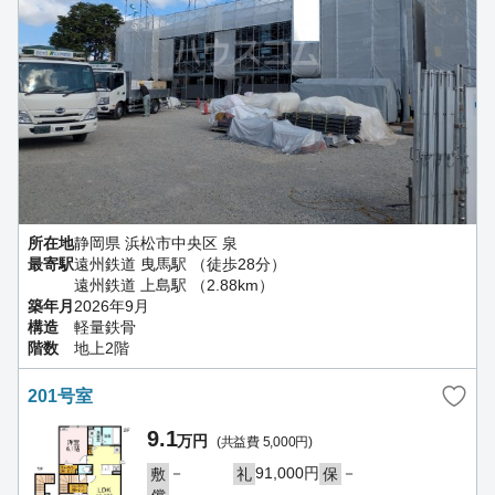
所在地
静岡県 浜松市中央区 泉
最寄駅
遠州鉄道 曳馬駅 （徒歩28分）
遠州鉄道 上島駅 （2.88km）
築年月
2026年9月
構造
軽量鉄骨
階数
地上2階
201号室
9.1
万円
(共益費 5,000円)
－
91,000円
－
敷
礼
保