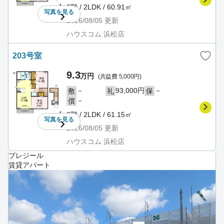
2階 / 2LDK / 60.91㎡
写真を
見る
2026/08/05
更新
ハウスコム 浜松店
203号室
9.3
万円
(共益費 5,000円)
－
93,000円
－
敷
礼
保
－
償
2階 / 2LDK / 61.15㎡
写真を
見る
2026/08/05
更新
ハウスコム 浜松店
プレジール
賃貸アパート