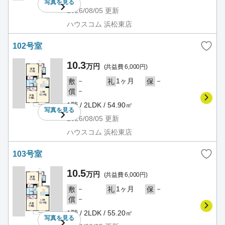
写真を
見る
2026/08/05
更新
ハウスコム 浜松東店
102号室
10.3
万円
(共益費 6,000円)
－
1ヶ月
－
敷
礼
保
－
償
1階 / 2LDK / 54.90㎡
写真を
見る
2026/08/05
更新
ハウスコム 浜松東店
103号室
10.5
万円
(共益費 6,000円)
－
1ヶ月
－
敷
礼
保
－
償
1階 / 2LDK / 55.20㎡
写真を
見る