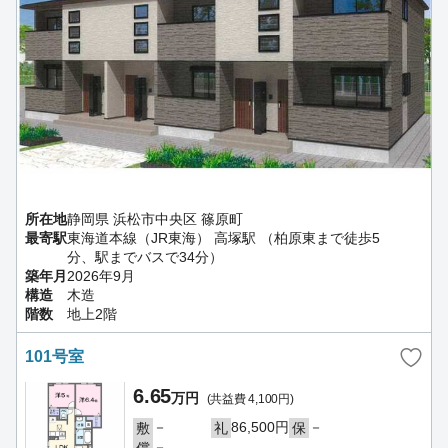
所在地
静岡県 浜松市中央区 篠原町
最寄駅
東海道本線（JR東海） 高塚駅 （柏原東まで徒歩5
分、駅までバスで34分）
築年月
2026年9月
構造
木造
階数
地上2階
101号室
6.65
万円
(共益費 4,100円)
－
86,500円
－
敷
礼
保
－
償