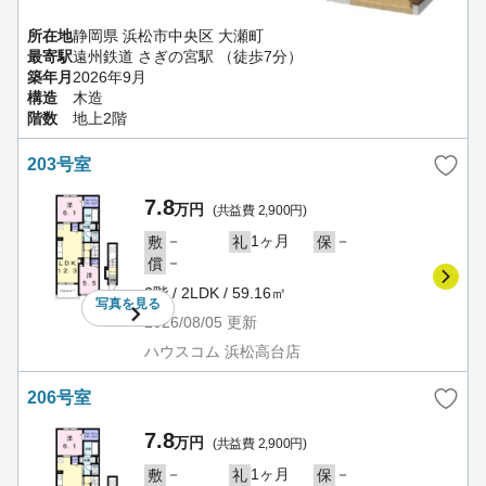
所在地
静岡県 浜松市中央区 大瀬町
最寄駅
遠州鉄道 さぎの宮駅 （徒歩7分）
築年月
2026年9月
構造
木造
階数
地上2階
203号室
7.8
万円
(共益費 2,900円)
－
1ヶ月
－
敷
礼
保
－
償
2階 / 2LDK / 59.16㎡
写真を
見る
2026/08/05
更新
ハウスコム 浜松高台店
206号室
7.8
万円
(共益費 2,900円)
－
1ヶ月
－
敷
礼
保