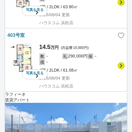
4階 / 2LDK / 63.80㎡
写真を
見る
2026/08/04
更新
ハウスコム 浜松店
403号室
14.5
万円
(共益費 10,000円)
－
290,000円
－
敷
礼
保
－
償
4階 / 2LDK / 61.08㎡
写真を
見る
2026/08/04
更新
ハウスコム 浜松店
ラフィーネ
賃貸アパート