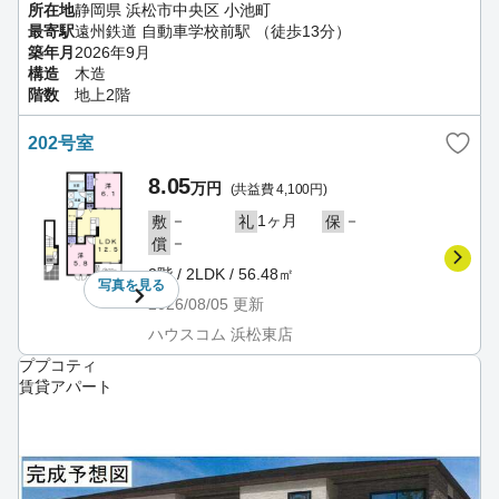
所在地
静岡県 浜松市中央区 小池町
最寄駅
遠州鉄道 自動車学校前駅 （徒歩13分）
築年月
2026年9月
構造
木造
階数
地上2階
202号室
8.05
万円
(共益費 4,100円)
－
1ヶ月
－
敷
礼
保
－
償
2階 / 2LDK / 56.48㎡
写真を
見る
2026/08/05
更新
ハウスコム 浜松東店
ププコティ
賃貸アパート