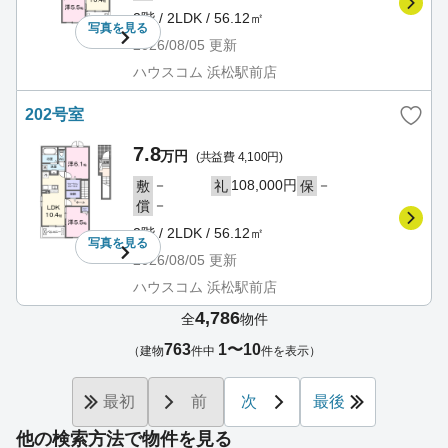
2階 / 2LDK / 56.12㎡
写真を
見る
2026/08/05
更新
ハウスコム 浜松駅前店
202号室
7.8
万円
(共益費 4,100円)
－
108,000円
－
敷
礼
保
－
償
2階 / 2LDK / 56.12㎡
写真を
見る
2026/08/05
更新
ハウスコム 浜松駅前店
4,786
全
物件
763
1〜10
（建物
件中
件を表示）
最初
前
次
最後
他の検索方法で物件を見る