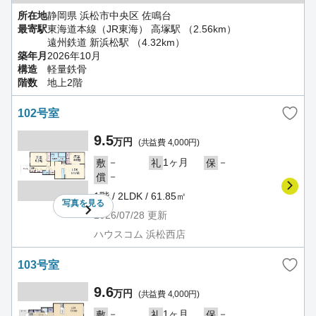
所在地
静岡県 浜松市中央区 佐鳴台
最寄駅
東海道本線（JR東海） 高塚駅 （2.56km）
遠州鉄道 新浜松駅 （4.32km）
築年月
2026年10月
構造
軽量鉄骨
階数
地上2階
102号室
9.5
万円
(共益費 4,000円)
－
1ヶ月
－
敷
礼
保
－
償
1階 / 2LDK / 61.85㎡
写真を
見る
2026/07/28
更新
ハウスコム 浜松西店
103号室
9.6
万円
(共益費 4,000円)
－
1ヶ月
－
敷
礼
保