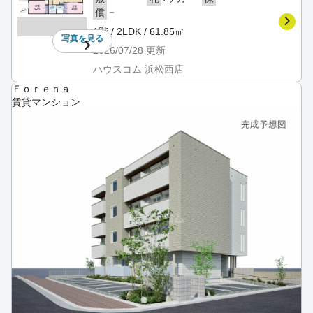
－
償
1階 / 2LDK / 61.85㎡
写真を
見る
2026/07/28
更新
ハウスコム 浜松西店
Ｆｏｒｅｎａ
賃貸マンション