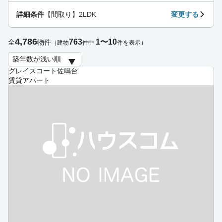
詳細条件
【間取り】2LDK
変更する
4,786
763
1〜10
全
物件
（建物
件中
件を表示）
グレイスコート佐鳴台
賃貸アパート