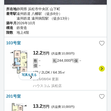
所在地
静岡県 浜松市中央区 山下町
最寄駅
遠州鉄道 八幡駅 （徒歩8分）
遠州鉄道 遠州病院駅 （徒歩13分）
築年月
2026年10月
構造
鉄骨造
階数
地上4階
103号室
12.2
万円
(共益費 10,000円)
－
244,000円
－
敷
礼
保
－
償
1階 / 2LDK / 64.35㎡
写真を
見る
2026/08/04
更新
ハウスコム 浜松店
201号室
13.2
万円
(共益費 10,000円)