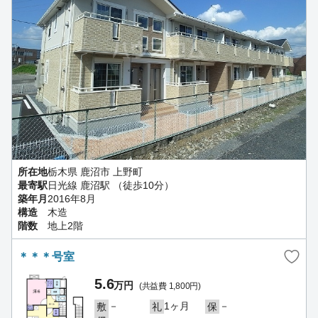
所在地
栃木県 鹿沼市 上野町
最寄駅
日光線 鹿沼駅 （徒歩10分）
築年月
2016年8月
構造
木造
階数
地上2階
＊＊＊号室
5.6
万円
(共益費 1,800円)
－
1ヶ月
－
敷
礼
保