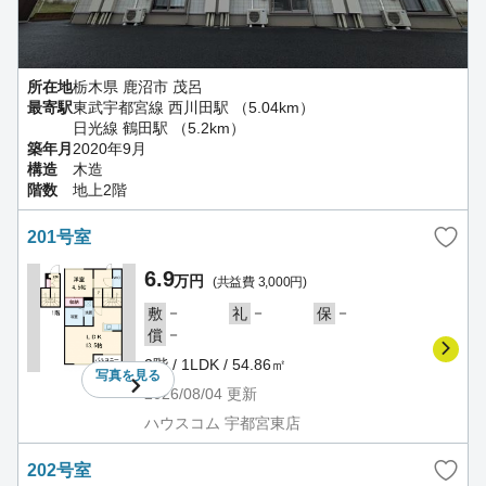
所在地
栃木県 鹿沼市 茂呂
最寄駅
東武宇都宮線 西川田駅 （5.04km）
日光線 鶴田駅 （5.2km）
築年月
2020年9月
構造
木造
階数
地上2階
201号室
6.9
万円
(共益費 3,000円)
－
－
－
敷
礼
保
－
償
2階 / 1LDK / 54.86㎡
写真を
見る
2026/08/04
更新
ハウスコム 宇都宮東店
202号室