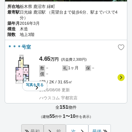
所在地
栃木県 鹿沼市 緑町
最寄駅
日光線 鹿沼駅 （晃望台まで徒歩6分、駅までバスで4
分）
築年月
2016年3月
構造
木造
階数
地上3階
＊＊＊号室
4.65
万円
(共益費 2,300円)
－
1ヶ月
－
敷
礼
保
－
償
1階 / 2K / 31.65㎡
写真を
見る
2026/08/08
更新
ハウスコム 宇都宮店
151
全
物件
55
1〜10
（建物
件中
件を表示）
最初
前
次
最後