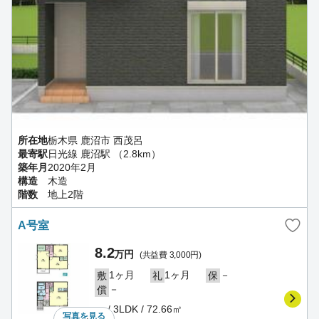
所在地
栃木県 鹿沼市 西茂呂
最寄駅
日光線 鹿沼駅 （2.8km）
築年月
2020年2月
構造
木造
階数
地上2階
A号室
8.2
万円
(共益費 3,000円)
1ヶ月
1ヶ月
－
敷
礼
保
－
償
－ / 3LDK / 72.66㎡
写真を
見る