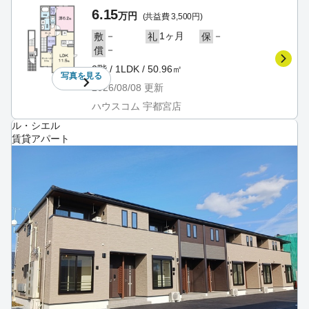
6.15
万円
(共益費 3,500円)
－
1ヶ月
－
敷
礼
保
－
償
2階 / 1LDK / 50.96㎡
写真を
見る
2026/08/08
更新
ハウスコム 宇都宮店
ル・シエル
賃貸アパート