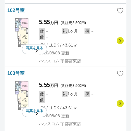
102号室
5.55
万円
(共益費 3,500円)
－
1ヶ月
－
敷
礼
保
－
償
1階 / 1LDK / 43.61㎡
写真を
見る
2026/08/08
更新
ハウスコム 宇都宮東店
103号室
5.55
万円
(共益費 3,500円)
－
1ヶ月
－
敷
礼
保
－
償
1階 / 1LDK / 43.61㎡
写真を
見る
2026/08/08
更新
ハウスコム 宇都宮東店