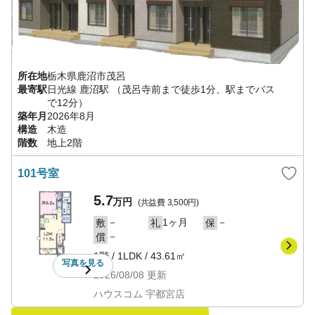
所在地
栃木県
鹿沼市
茂呂
最寄駅
日光線
鹿沼駅
（茂呂寺前まで徒歩1分、駅までバス
で12分）
築年月
2026年8月
構造
木造
階数
地上2階
101号室
5.7
万円
(共益費
3,500円
)
－
1ヶ月
－
敷
礼
保
－
償
1階
/
1LDK
/
43.61㎡
写真を
見る
2026/08/08
更新
ハウスコム 宇都宮店