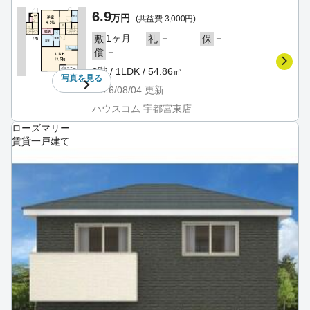
6.9
万円
(共益費 3,000円)
1ヶ月
－
－
敷
礼
保
－
償
2階 / 1LDK / 54.86㎡
写真を
見る
2026/08/04
更新
ハウスコム 宇都宮東店
ローズマリー
賃貸一戸建て