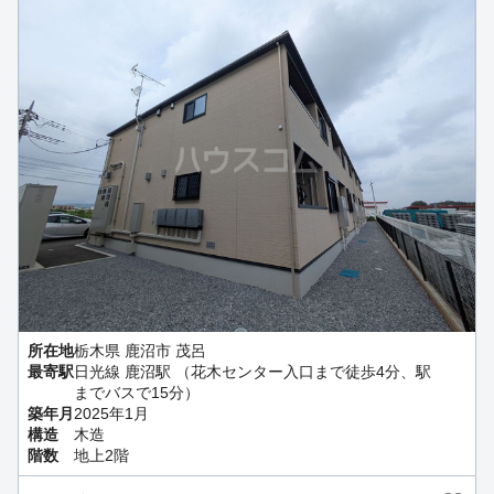
所在地
栃木県 鹿沼市 茂呂
最寄駅
日光線 鹿沼駅 （花木センター入口まで徒歩4分、駅
までバスで15分）
築年月
2025年1月
構造
木造
階数
地上2階