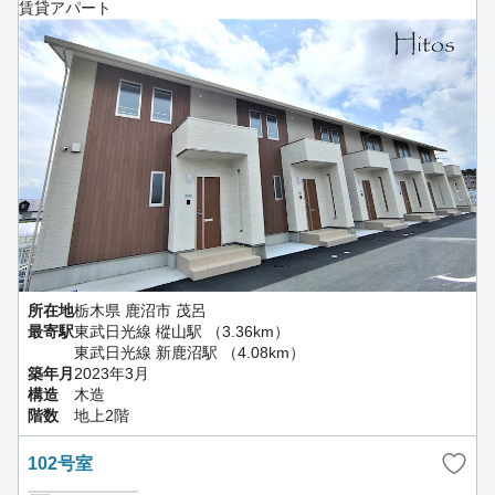
賃貸アパート
所在地
栃木県 鹿沼市 茂呂
最寄駅
東武日光線 樅山駅 （3.36km）
東武日光線 新鹿沼駅 （4.08km）
築年月
2023年3月
構造
木造
階数
地上2階
102号室