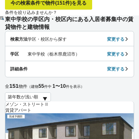
今の検索条件で物件
(151件)
を見る
条件を絞り込みませんか？
東中学校の学区内・校区内にある入居者募集中の賃
貸物件と建物情報
検索方法
学区・校区から探す
変更する
学区
東中学校（栃木県鹿沼市）
変更する
詳細条件
変更する
151
55
1〜10
全
物件
（建物
件中
件を表示）
メゾン・ストリートⅡ
賃貸アパート