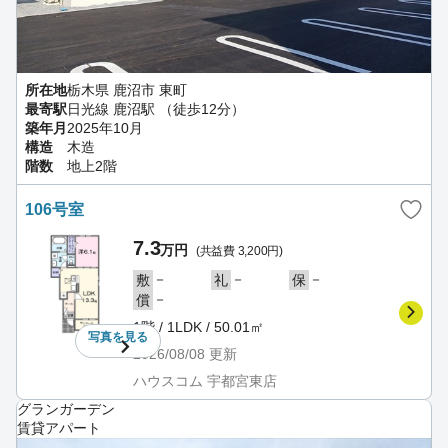
所在地
栃木県 鹿沼市 東町
最寄駅
日光線 鹿沼駅 （徒歩12分）
築年月
2025年10月
構造
木造
階数
地上2階
106号室
7.3
万円
(共益費 3,200円)
－
－
－
敷
礼
保
－
償
1階 / 1LDK / 50.01㎡
写真を
見る
2026/08/08
更新
ハウスコム 宇都宮東店
グランガーデン
賃貸アパート