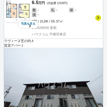
6.5
万円
(共益費 3,500円)
－
－
－
敷
礼
保
－
償
2階 / 2LDK / 55.37㎡
写真を
見る
2026/08/08
更新
ハウスコム 宇都宮東店
ラヴィーヌ芝の内Ａ
賃貸アパート