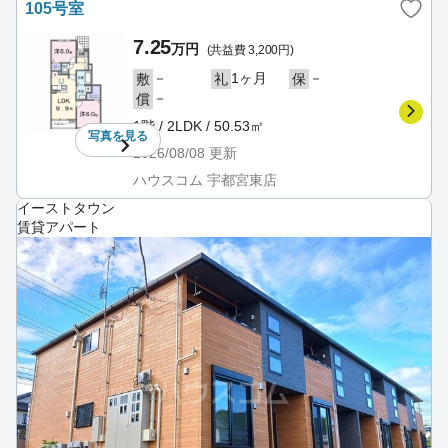
105号室
7.25
万円
(共益費 3,200円)
－
1ヶ月
－
敷
礼
保
－
償
1階 / 2LDK / 50.53㎡
写真を
見る
2026/08/08
更新
ハウスコム 宇都宮東店
イーストタウン
賃貸アパート