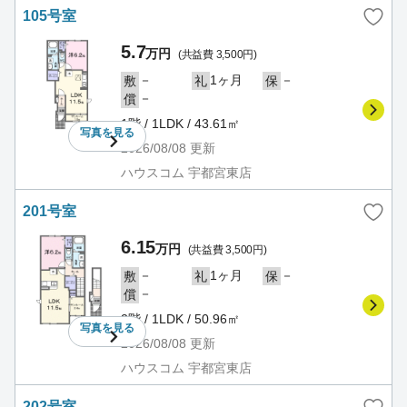
105号室
5.7
万円
(共益費 3,500円)
－
1ヶ月
－
敷
礼
保
－
償
1階 / 1LDK / 43.61㎡
写真を
見る
2026/08/08
更新
ハウスコム 宇都宮東店
201号室
6.15
万円
(共益費 3,500円)
－
1ヶ月
－
敷
礼
保
－
償
2階 / 1LDK / 50.96㎡
写真を
見る
2026/08/08
更新
ハウスコム 宇都宮東店
202号室