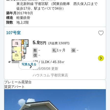
東北新幹線 宇都宮駅 （関東自動車 西久保入口まで
徒歩17分、駅までバスで34分）
築年月
2017年9月
構造
軽量鉄骨
階数
地上2階
107号室
5.9
万円
(共益費 3,500円)
－
1ヶ月
－
敷
礼
保
－
償
1階 / 1LDK / 45.33㎡
写真を
見る
2026/08/08
更新
ハウスコム 宇都宮東店
プレミール晃望台
賃貸アパート