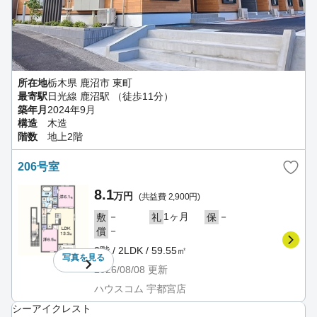
所在地
栃木県 鹿沼市 東町
最寄駅
日光線 鹿沼駅 （徒歩11分）
築年月
2024年9月
構造
木造
階数
地上2階
206号室
8.1
万円
(共益費 2,900円)
－
1ヶ月
－
敷
礼
保
－
償
2階 / 2LDK / 59.55㎡
写真を
見る
2026/08/08
更新
ハウスコム 宇都宮店
シーアイクレスト