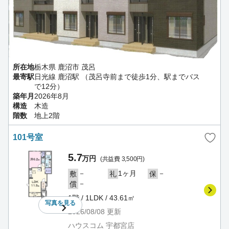
所在地
栃木県 鹿沼市 茂呂
最寄駅
日光線 鹿沼駅 （茂呂寺前まで徒歩1分、駅までバス
で12分）
築年月
2026年8月
構造
木造
階数
地上2階
101号室
5.7
万円
(共益費 3,500円)
－
1ヶ月
－
敷
礼
保
－
償
1階 / 1LDK / 43.61㎡
写真を
見る
2026/08/08
更新
ハウスコム 宇都宮店