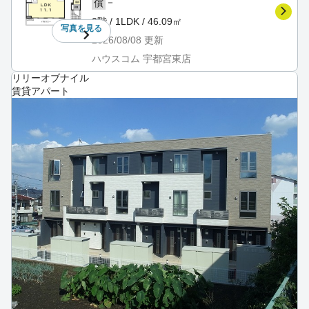
－
償
2階 / 1LDK / 46.09㎡
写真を
見る
2026/08/08
更新
ハウスコム 宇都宮東店
リリーオブナイル
賃貸アパート