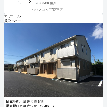
2026/08/08
更新
ハウスコム 宇都宮店
アヴニール
賃貸アパート
所在地
栃木県 鹿沼市 緑町
最寄駅
日光線 鹿沼駅 （2.48km）