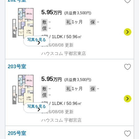
5.95
万円
(共益費 3,500円)
－
1ヶ月
－
敷
礼
保
－
償
2階 / 1LDK / 50.96㎡
写真を
見る
2026/08/08
更新
ハウスコム 宇都宮東店
203号室
5.95
万円
(共益費 3,500円)
－
1ヶ月
－
敷
礼
保
－
償
2階 / 1LDK / 50.96㎡
写真を
見る
2026/08/08
更新
ハウスコム 宇都宮店
205号室