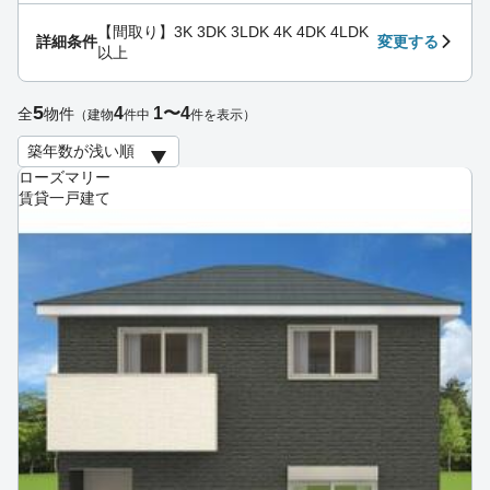
【間取り】3K 3DK 3LDK 4K 4DK 4LDK
詳細条件
変更する
以上
5
4
1〜4
全
物件
（建物
件中
件を表示）
ローズマリー
賃貸一戸建て