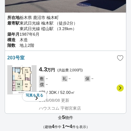
所在地
栃木県 鹿沼市 楡木町
最寄駅
東武日光線 楡木駅 （徒歩2分）
東武日光線 樅山駅 （3.28km）
築年月
1987年6月
構造
木造
階数
地上2階
203号室
4.3
万円
(共益費 2,000円)
－
－
－
敷
礼
保
－
償
2階 / 3DK / 52.00㎡
写真を
見る
2026/08/08
更新
ハウスコム 宇都宮東店
5
全
物件
4
1〜4
（建物
件中
件を表示）