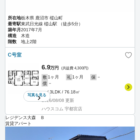
所在地
栃木県 鹿沼市 樅山町
最寄駅
東武日光線 樅山駅 （徒歩5分）
築年月
2017年7月
構造
木造
階数
地上2階
C号室
6.9
万円
(共益費 4,300円)
1ヶ月
1ヶ月
－
敷
礼
保
－
償
－ / 3LDK / 76.18㎡
写真を
見る
2026/08/08
更新
ハウスコム 宇都宮店
レジデンス大森 Ｂ
賃貸アパート