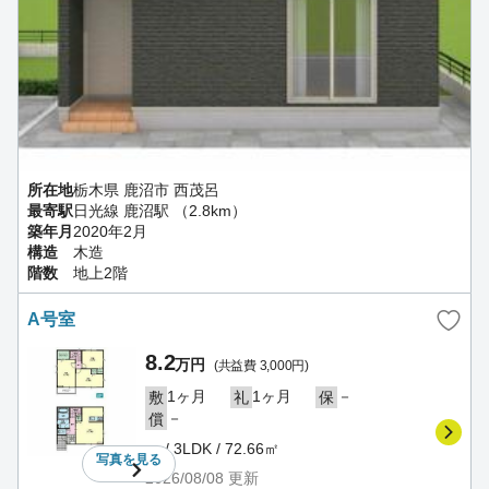
所在地
栃木県 鹿沼市 西茂呂
最寄駅
日光線 鹿沼駅 （2.8km）
築年月
2020年2月
構造
木造
階数
地上2階
A号室
8.2
万円
(共益費 3,000円)
1ヶ月
1ヶ月
－
敷
礼
保
－
償
－ / 3LDK / 72.66㎡
写真を
見る
2026/08/08
更新