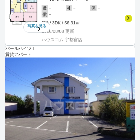
－
－
－
敷
礼
保
－
償
2階 / 3DK / 56.31㎡
写真を
見る
2026/08/08
更新
ハウスコム 宇都宮店
パールハイツⅠ
賃貸アパート