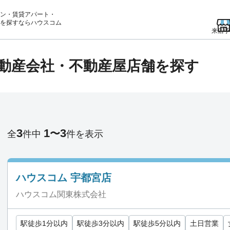
ン・賃貸アパート・
を
探すならハウスコム
来店予
動産会社・不動産屋店舗を探す
3
1
3
〜
全
件中
件を表示
ハウスコム 宇都宮店
ハウスコム関東株式会社
駅徒歩1分以内
駅徒歩3分以内
駅徒歩5分以内
土日営業