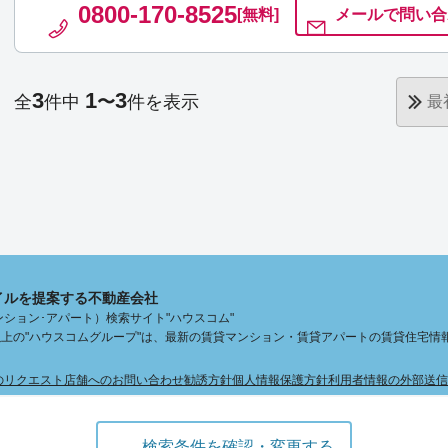
0800-170-8525
[無料]
メールで
問い合
3
1
3
全
件中
〜
件を表示
最
イルを提案する不動産会社
ション･アパート）検索サイト"ハウスコム"
舗以上の"ハウスコムグループ"は、最新の賃貸マンション・賃貸アパートの賃貸住宅情
のリクエスト
店舗へのお問い合わせ
勧誘方針
個人情報保護方針
利用者情報の外部送信
検索条件を確認・変更する