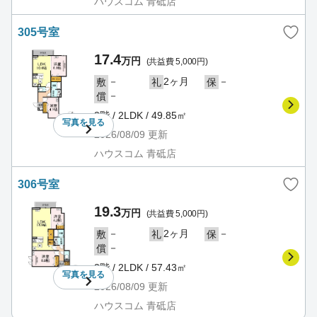
ハウスコム 青砥店
305号室
17.4
万円
(共益費 5,000円)
－
2ヶ月
－
敷
礼
保
－
償
3階 / 2LDK / 49.85㎡
写真を
見る
2026/08/09
更新
ハウスコム 青砥店
306号室
19.3
万円
(共益費 5,000円)
－
2ヶ月
－
敷
礼
保
－
償
3階 / 2LDK / 57.43㎡
写真を
見る
2026/08/09
更新
ハウスコム 青砥店