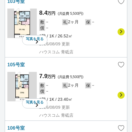
103号室
8.4
万円
(共益費 5,500円)
－
2ヶ月
－
敷
礼
保
－
償
1階 / 1K / 26.52㎡
写真を
見る
2026/08/09
更新
ハウスコム 青砥店
105号室
7.9
万円
(共益費 5,500円)
－
2ヶ月
－
敷
礼
保
－
償
1階 / 1K / 23.40㎡
写真を
見る
2026/08/09
更新
ハウスコム 青砥店
106号室