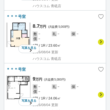
ハウスコム 青砥店
＊＊＊号室
8.7
万円
(共益費 5,000円)
－
－
－
敷
礼
保
－
償
1階 / 1R / 23.60㎡
写真を
見る
2026/08/04
更新
ハウスコム 青砥店
＊＊＊号室
9
万円
(共益費 5,000円)
－
－
－
敷
礼
保
－
償
2階 / 1R / 24.06㎡
写真を
見る
2026/08/04
更新