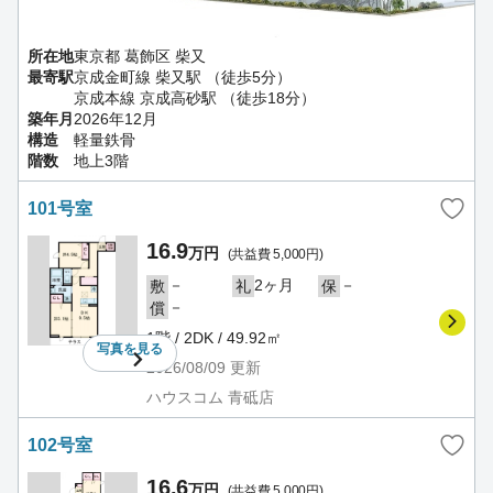
所在地
東京都 葛飾区 柴又
最寄駅
京成金町線 柴又駅 （徒歩5分）
京成本線 京成高砂駅 （徒歩18分）
築年月
2026年12月
構造
軽量鉄骨
階数
地上3階
101号室
16.9
万円
(共益費 5,000円)
－
2ヶ月
－
敷
礼
保
－
償
1階 / 2DK / 49.92㎡
写真を
見る
2026/08/09
更新
ハウスコム 青砥店
102号室
16.6
万円
(共益費 5,000円)