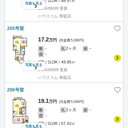
1階 / 2LDK / 48.97㎡
写真を
見る
2026/08/09
更新
ハウスコム 青砥店
205号室
17.2
万円
(共益費 5,000円)
－
2ヶ月
－
敷
礼
保
－
償
2階 / 2LDK / 49.85㎡
写真を
見る
2026/08/09
更新
ハウスコム 青砥店
206号室
19.1
万円
(共益費 5,000円)
－
2ヶ月
－
敷
礼
保
－
償
2階 / 2LDK / 57.43㎡
写真を
見る