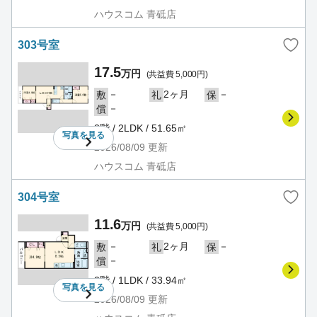
ハウスコム 青砥店
303号室
17.5
万円
(共益費 5,000円)
－
2ヶ月
－
敷
礼
保
－
償
3階 / 2LDK / 51.65㎡
写真を
見る
2026/08/09
更新
ハウスコム 青砥店
304号室
11.6
万円
(共益費 5,000円)
－
2ヶ月
－
敷
礼
保
－
償
3階 / 1LDK / 33.94㎡
写真を
見る
2026/08/09
更新