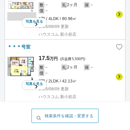
－
2ヶ月
－
敷
礼
保
－
償
1階 / 4LDK / 80.98㎡
写真を
見る
2026/08/09
更新
ハウスコム 新小岩店
＊＊＊号室
17.5
万円
(共益費 5,500円)
－
2ヶ月
－
敷
礼
保
－
償
2階 / 2LDK / 42.13㎡
写真を
見る
2026/08/09
更新
ハウスコム 新小岩店
＊＊＊号室
検索条件を確認・変更する
17.7
万円
(共益費 5,500円)
－
2ヶ月
－
敷
礼
保