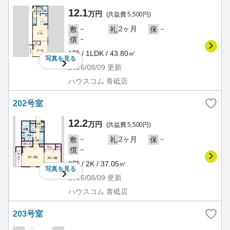
12.1
万円
(共益費 5,500円)
－
2ヶ月
－
敷
礼
保
－
償
1階 / 1LDK / 43.80㎡
写真を
見る
2026/08/09
更新
ハウスコム 青砥店
202号室
12.2
万円
(共益費 5,500円)
－
2ヶ月
－
敷
礼
保
－
償
2階 / 2K / 37.05㎡
写真を
見る
2026/08/09
更新
ハウスコム 青砥店
203号室