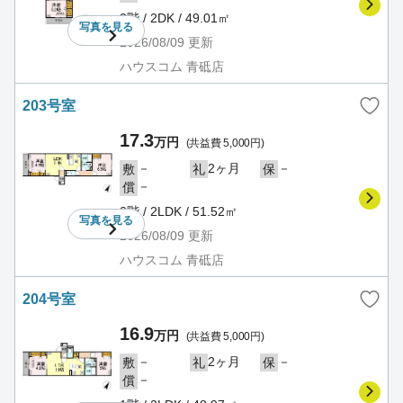
2階 / 2DK / 49.01㎡
写真を
見る
2026/08/09
更新
ハウスコム 青砥店
203号室
17.3
万円
(共益費 5,000円)
－
2ヶ月
－
敷
礼
保
－
償
2階 / 2LDK / 51.52㎡
写真を
見る
2026/08/09
更新
ハウスコム 青砥店
204号室
16.9
万円
(共益費 5,000円)
－
2ヶ月
－
敷
礼
保
－
償