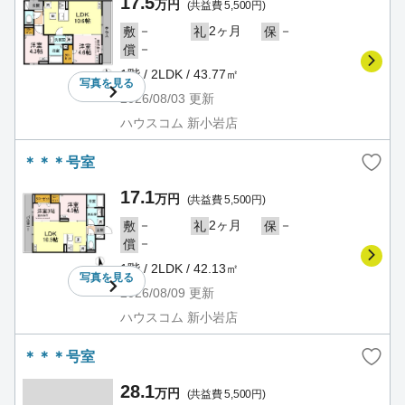
17.5
万円
(共益費 5,500円)
－
2ヶ月
－
敷
礼
保
－
償
1階 / 2LDK / 43.77㎡
写真を
見る
2026/08/03
更新
ハウスコム 新小岩店
＊＊＊号室
17.1
万円
(共益費 5,500円)
－
2ヶ月
－
敷
礼
保
－
償
1階 / 2LDK / 42.13㎡
写真を
見る
2026/08/09
更新
ハウスコム 新小岩店
＊＊＊号室
28.1
万円
(共益費 5,500円)