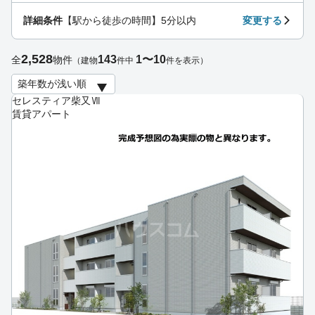
詳細条件
【駅から徒歩の時間】5分以内
変更する
2,528
143
1〜10
全
物件
（建物
件中
件を表示）
セレスティア柴又Ⅶ
賃貸アパート