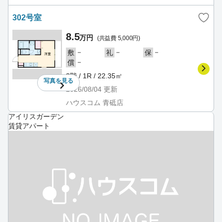
302号室
8.5
万円
(共益費 5,000円)
－
－
－
敷
礼
保
－
償
3階 / 1R / 22.35㎡
写真を
見る
2026/08/04
更新
ハウスコム 青砥店
アイリスガーデン
賃貸アパート