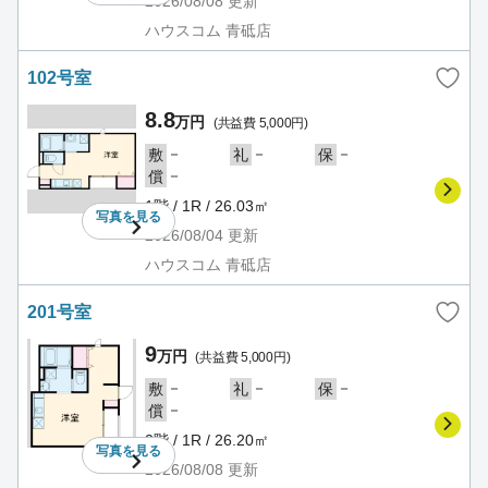
2026/08/08
更新
ハウスコム 青砥店
102号室
8.8
万円
(共益費 5,000円)
－
－
－
敷
礼
保
－
償
1階 / 1R / 26.03㎡
写真を
見る
2026/08/04
更新
ハウスコム 青砥店
201号室
9
万円
(共益費 5,000円)
－
－
－
敷
礼
保
－
償
2階 / 1R / 26.20㎡
写真を
見る
2026/08/08
更新