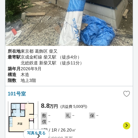
所在地
東京都 葛飾区 柴又
最寄駅
京成金町線 柴又駅 （徒歩4分）
北総鉄道 新柴又駅 （徒歩11分）
築年月
2026年9月
構造
木造
階数
地上3階
101号室
8.8
万円
(共益費 5,000円)
－
－
－
敷
礼
保
－
償
1階 / 1R / 26.20㎡
写真を
見る