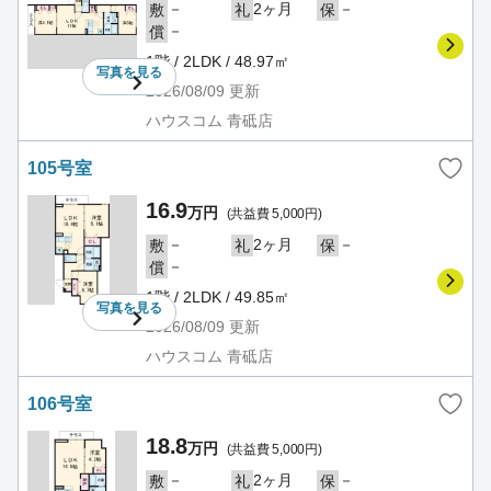
－
2ヶ月
－
敷
礼
保
－
償
1階 / 2LDK / 48.97㎡
写真を
見る
2026/08/09
更新
ハウスコム 青砥店
105号室
16.9
万円
(共益費 5,000円)
－
2ヶ月
－
敷
礼
保
－
償
1階 / 2LDK / 49.85㎡
写真を
見る
2026/08/09
更新
ハウスコム 青砥店
106号室
18.8
万円
(共益費 5,000円)
－
2ヶ月
－
敷
礼
保