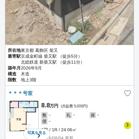
所在地
東京都 葛飾区 柴又
最寄駅
京成金町線 柴又駅 （徒歩5分）
北総鉄道 新柴又駅 （徒歩11分）
築年月
2026年9月
構造
木造
階数
地上3階
＊＊＊号室
8.8
万円
(共益費 5,000円)
－
－
－
敷
礼
保
－
償
1階 / 1R / 24.06㎡
写真を
見る
2026/08/04
更新