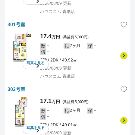
2026/08/09
更新
ハウスコム 青砥店
301号室
17.4
万円
(共益費 5,000円)
－
2ヶ月
－
敷
礼
保
－
償
3階 / 2DK / 49.92㎡
写真を
見る
2026/08/09
更新
ハウスコム 青砥店
302号室
17.1
万円
(共益費 5,000円)
－
2ヶ月
－
敷
礼
保
－
償
3階 / 2DK / 49.01㎡
写真を
見る
2026/08/09
更新