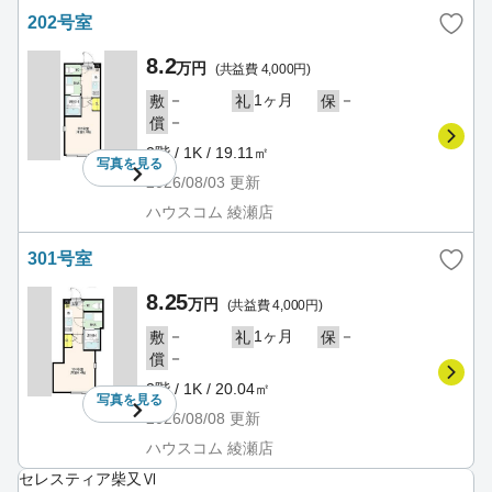
202号室
8.2
万円
(共益費 4,000円)
－
1ヶ月
－
敷
礼
保
－
償
2階 / 1K / 19.11㎡
写真を
見る
2026/08/03
更新
ハウスコム 綾瀬店
301号室
8.25
万円
(共益費 4,000円)
－
1ヶ月
－
敷
礼
保
－
償
3階 / 1K / 20.04㎡
写真を
見る
2026/08/08
更新
ハウスコム 綾瀬店
セレスティア柴又Ⅵ