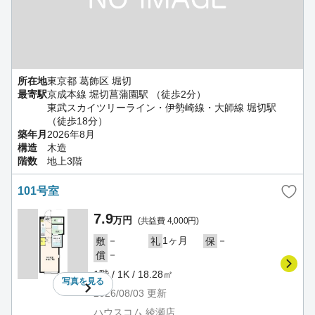
所在地
東京都 葛飾区 堀切
最寄駅
京成本線 堀切菖蒲園駅 （徒歩2分）
東武スカイツリーライン・伊勢崎線・大師線 堀切駅
（徒歩18分）
築年月
2026年8月
構造
木造
階数
地上3階
101号室
7.9
万円
(共益費 4,000円)
－
1ヶ月
－
敷
礼
保
－
償
1階 / 1K / 18.28㎡
写真を
見る
2026/08/03
更新
ハウスコム 綾瀬店