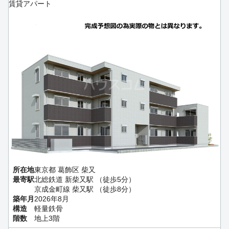
賃貸アパート
所在地
東京都 葛飾区 柴又
最寄駅
北総鉄道 新柴又駅 （徒歩5分）
京成金町線 柴又駅 （徒歩8分）
築年月
2026年8月
構造
軽量鉄骨
階数
地上3階