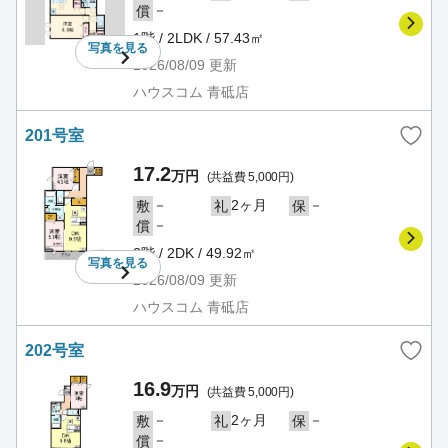
－
償
1階 / 2LDK / 57.43㎡
写真を
見る
2026/08/09
更新
ハウスコム 青砥店
201号室
17.2
万円
(共益費 5,000円)
－
2ヶ月
－
敷
礼
保
－
償
2階 / 2DK / 49.92㎡
写真を
見る
2026/08/09
更新
ハウスコム 青砥店
202号室
16.9
万円
(共益費 5,000円)
－
2ヶ月
－
敷
礼
保
－
償