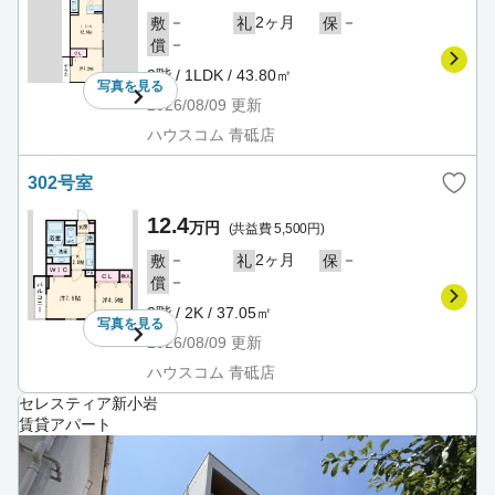
－
2ヶ月
－
敷
礼
保
－
償
2階 / 1LDK / 43.80㎡
写真を
見る
2026/08/09
更新
ハウスコム 青砥店
302号室
12.4
万円
(共益費 5,500円)
－
2ヶ月
－
敷
礼
保
－
償
3階 / 2K / 37.05㎡
写真を
見る
2026/08/09
更新
ハウスコム 青砥店
セレスティア新小岩
賃貸アパート