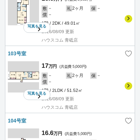
－
2ヶ月
－
敷
礼
保
－
償
1階 / 2DK / 49.01㎡
写真を
見る
2026/08/09
更新
ハウスコム 青砥店
103号室
17
万円
(共益費 5,000円)
－
2ヶ月
－
敷
礼
保
－
償
1階 / 2LDK / 51.52㎡
写真を
見る
2026/08/09
更新
ハウスコム 青砥店
104号室
16.6
万円
(共益費 5,000円)