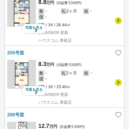
8.8
万円
(共益費 5,500円)
－
2ヶ月
－
敷
礼
保
－
償
2階 / 1K / 26.44㎡
写真を
見る
2026/08/09
更新
ハウスコム 青砥店
205号室
8.3
万円
(共益費 5,500円)
－
2ヶ月
－
敷
礼
保
－
償
2階 / 1K / 23.40㎡
写真を
見る
2026/08/09
更新
ハウスコム 青砥店
206号室
12.7
万円
(共益費 5,500円)