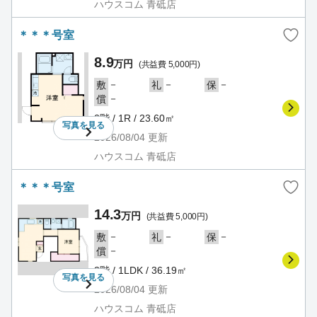
ハウスコム 青砥店
＊＊＊号室
8.9
万円
(共益費 5,000円)
－
－
－
敷
礼
保
－
償
2階 / 1R / 23.60㎡
写真を
見る
2026/08/04
更新
ハウスコム 青砥店
＊＊＊号室
14.3
万円
(共益費 5,000円)
－
－
－
敷
礼
保
－
償
3階 / 1LDK / 36.19㎡
写真を
見る
2026/08/04
更新
ハウスコム 青砥店