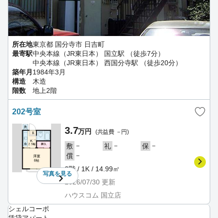
所在地
東京都 国分寺市 日吉町
最寄駅
中央本線（JR東日本） 国立駅 （徒歩7分）
中央本線（JR東日本） 西国分寺駅 （徒歩20分）
築年月
1984年3月
構造
木造
階数
地上2階
202号室
3.7
万円
(共益費 －円)
－
－
－
敷
礼
保
－
償
2階 / 1K / 14.99㎡
写真を
見る
2026/07/30
更新
ハウスコム 国立店
シェルコーポ