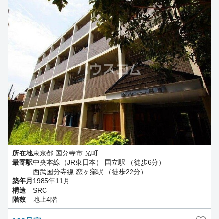
所在地
東京都 国分寺市 光町
最寄駅
中央本線（JR東日本） 国立駅 （徒歩6分）
西武国分寺線 恋ヶ窪駅 （徒歩22分）
築年月
1985年11月
構造
SRC
階数
地上4階