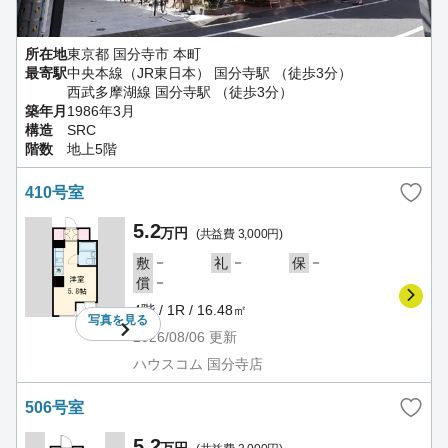
所在地
東京都 国分寺市 本町
最寄駅
中央本線（JR東日本） 国分寺駅 （徒歩3分）
西武多摩湖線 国分寺駅 （徒歩3分）
築年月
1986年3月
構造
SRC
階数
地上5階
410号室
5.2
万円
(共益費 3,000円)
－
－
－
敷
礼
保
－
償
4階 / 1R / 16.48㎡
写真を
見る
2026/08/06
更新
ハウスコム 国分寺店
506号室
5.2