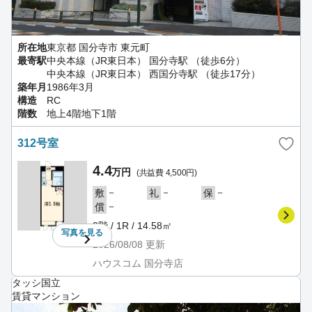
所在地
東京都 国分寺市 東元町
最寄駅
中央本線（JR東日本） 国分寺駅 （徒歩6分）
中央本線（JR東日本） 西国分寺駅 （徒歩17分）
築年月
1986年3月
構造
RC
階数
地上4階地下1階
312号室
4.4
万円
(共益費 4,500円)
－
－
－
敷
礼
保
－
償
3階 / 1R / 14.58㎡
写真を
見る
2026/08/08
更新
ハウスコム 国分寺店
タッシ国立
賃貸マンション