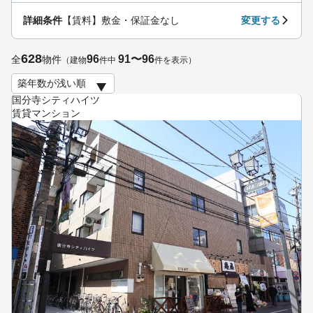
詳細条件
【賃料】敷金・保証金なし
変更する
628
96
91〜96
全
物件
（建物
件中
件を表示）
国分寺シティハイツ
賃貸マンション