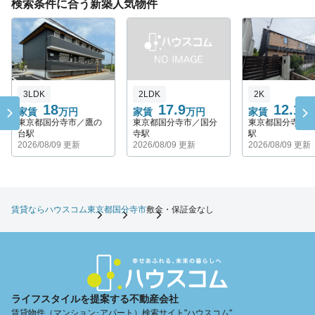
検索条件に合う新築人気物件
3LDK
2LDK
2K
18
17.9
12.1
家賃
万円
家賃
万円
家賃
万
東京都国分寺市／鷹の
東京都国分寺市／国分
東京都国分寺市
台駅
寺駅
駅
2026/08/09 更新
2026/08/09 更新
2026/08/09 更新
賃貸ならハウスコム
東京都
国分寺市
敷金・保証金なし
ライフスタイルを提案する不動産会社
賃貸物件（マンション･アパート）検索サイト"ハウスコム"