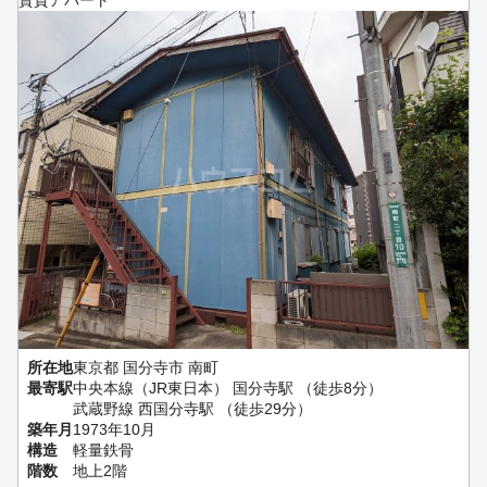
賃貸アパート
所在地
東京都 国分寺市 南町
最寄駅
中央本線（JR東日本） 国分寺駅 （徒歩8分）
武蔵野線 西国分寺駅 （徒歩29分）
築年月
1973年10月
構造
軽量鉄骨
階数
地上2階