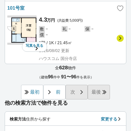
101号室
4.3
万円
(共益費 5,000円)
－
－
－
敷
礼
保
－
償
1階 / 1K / 21.45㎡
写真を
見る
2026/08/02
更新
ハウスコム 国分寺店
628
全
物件
96
91〜96
（建物
件中
件を表示）
最初
前
次
最後
他の検索方法で物件を見る
検索方法
住所から探す
変更する