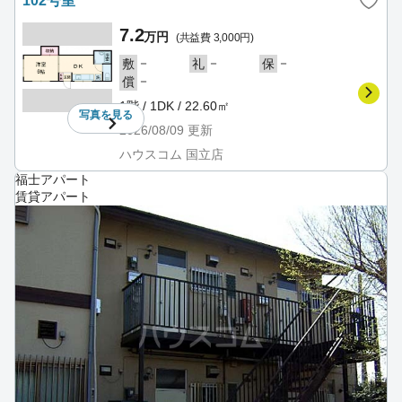
102号室
7.2
万円
(共益費 3,000円)
－
－
－
敷
礼
保
－
償
1階 / 1DK / 22.60㎡
写真を
見る
2026/08/09
更新
ハウスコム 国立店
福士アパート
賃貸アパート