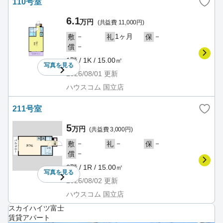
110号室
6.1
万円
(共益費 11,000円)
－
1ヶ月
－
敷
礼
保
－
償
1階 / 1K / 15.00㎡
写真を
見る
2026/08/01
更新
ハウスコム 国立店
211号室
5
万円
(共益費 3,000円)
－
－
－
敷
礼
保
－
償
2階 / 1R / 15.00㎡
写真を
見る
2026/08/02
更新
ハウスコム 国立店
スカイハイツ富士
賃貸アパート