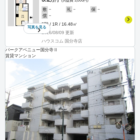
万円
(共益費 3,000円)
－
－
－
敷
礼
保
－
償
5階 / 1R / 16.48㎡
写真を
見る
2026/08/09
更新
ハウスコム 国分寺店
パークアベニュー国分寺Ⅱ
賃貸マンション