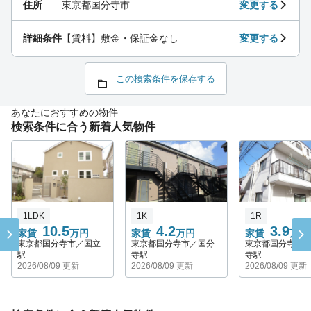
住所
東京都国分寺市
変更する
詳細条件
【賃料】敷金・保証金なし
変更する
この検索条件を保存する
あなたにおすすめの物件
検索条件に合う新着人気物件
1LDK
1K
1R
10.5
4.2
3.9
家賃
万円
家賃
万円
家賃
万円
東京都国分寺市／国立
東京都国分寺市／国分
東京都国分寺市
駅
寺駅
寺駅
2026/08/09 更新
2026/08/09 更新
2026/08/09 更新