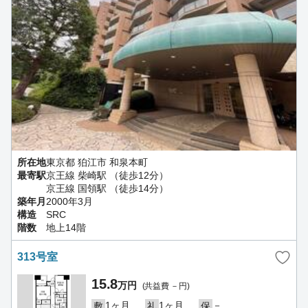
所在地
東京都 狛江市 和泉本町
最寄駅
京王線 柴崎駅 （徒歩12分）
京王線 国領駅 （徒歩14分）
築年月
2000年3月
構造
SRC
階数
地上14階
313号室
15.8
万円
(共益費 －円)
1ヶ月
1ヶ月
－
敷
礼
保