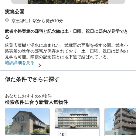
実篤公園
京王線仙川駅から徒歩10分
武者小路実篤の邸宅と記念館は土・日曜、祝日に邸内が見学でき
る
落葉広葉樹と湧水に恵まれた、武蔵野の面影を残す公園。武者小
路実篤の晩年の邸宅が保存されており、土・日曜、祝日は邸内の
見学も可能。隣接の記念館とは地下道で結ばれている。
施設詳細を見る
似た条件でさらに探す
あなたにおすすめの物件
検索条件に合う新着人気物件
1K