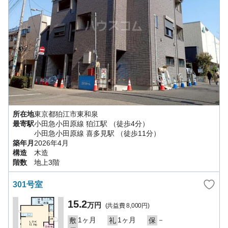
所在地
東京都
狛江市
東和泉
最寄駅
小田急小田原線
狛江駅
（徒歩4分）
小田急小田原線
喜多見駅
（徒歩11分）
築年月
2026年4月
構造
木造
階数
地上3階
301号室
15.2
万円
(共益費
8,000円
)
1ヶ月
1ヶ月
－
敷
礼
保