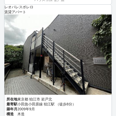
レオパレスボレロ
賃貸アパート
所在地
東京都 狛江市 岩戸北
最寄駅
小田急小田原線 狛江駅 （徒歩8分）
築年月
2009年9月
構造
木造