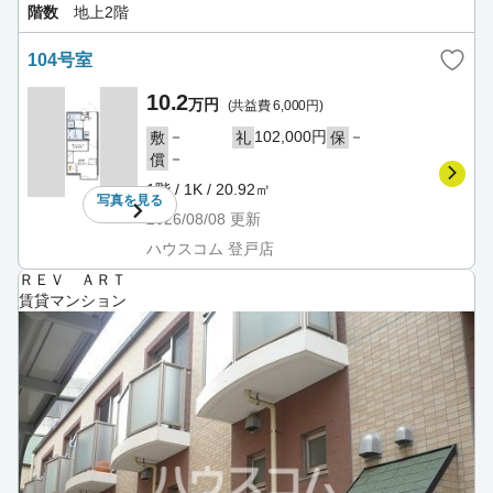
階数
地上2階
104号室
10.2
万円
(共益費 6,000円)
－
102,000円
－
敷
礼
保
－
償
1階 / 1K / 20.92㎡
写真を
見る
2026/08/08
更新
ハウスコム 登戸店
ＲＥＶ ＡＲＴ
賃貸マンション