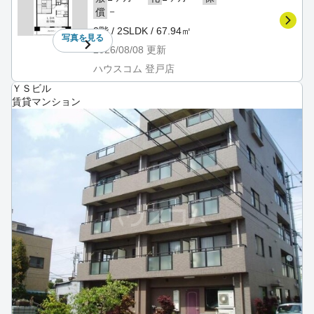
－
償
3階 / 2SLDK / 67.94㎡
写真を
見る
2026/08/08
更新
ハウスコム 登戸店
ＹＳビル
賃貸マンション