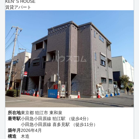
KEN' S HOUSE
賃貸アパート
所在地
東京都 狛江市 東和泉
最寄駅
小田急小田原線 狛江駅 （徒歩4分）
小田急小田原線 喜多見駅 （徒歩11分）
築年月
2026年4月
構造
木造