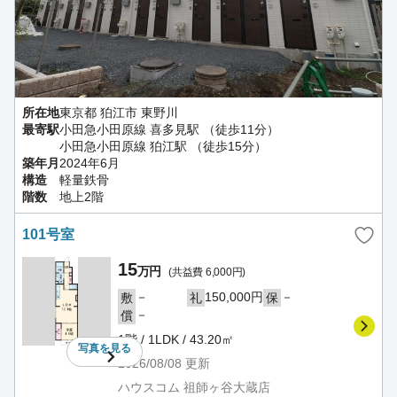
所在地
東京都 狛江市 東野川
最寄駅
小田急小田原線 喜多見駅 （徒歩11分）
小田急小田原線 狛江駅 （徒歩15分）
築年月
2024年6月
構造
軽量鉄骨
階数
地上2階
101号室
15
万円
(共益費 6,000円)
－
150,000円
－
敷
礼
保
－
償
1階 / 1LDK / 43.20㎡
写真を
見る
2026/08/08
更新
ハウスコム 祖師ヶ谷大蔵店