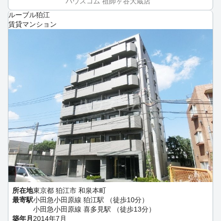
ハウスコム 祖師ヶ谷大蔵店
ルーブル狛江
賃貸マンション
所在地
東京都 狛江市 和泉本町
最寄駅
小田急小田原線 狛江駅 （徒歩10分）
小田急小田原線 喜多見駅 （徒歩13分）
築年月
2014年7月