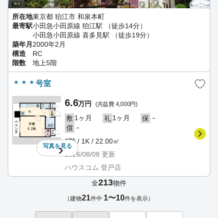
所在地
東京都 狛江市 和泉本町
最寄駅
小田急小田原線 狛江駅 （徒歩14分）
小田急小田原線 喜多見駅 （徒歩19分）
築年月
2000年2月
構造
RC
階数
地上5階
＊＊＊号室
6.6
万円
(共益費 4,000円)
1ヶ月
1ヶ月
－
敷
礼
保
－
償
3階 / 1K / 22.00㎡
写真を
見る
2026/08/08
更新
ハウスコム 登戸店
213
全
物件
21
1〜10
（建物
件中
件を表示）