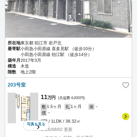
所在地
東京都 狛江市 岩戸北
最寄駅
小田急小田原線 喜多見駅 （徒歩10分）
小田急小田原線 狛江駅 （徒歩14分）
築年月
2017年3月
構造
木造
階数
地上2階
203号室
11
万円
(共益費 4,000円)
1.5ヶ月
1ヶ月
－
敷
礼
保
－
償
2階 / 1LDK / 38.32㎡
写真を
見る
2026/08/02
更新