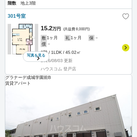
階数
地上3階
301号室
15.2
万円
(共益費 8,000円)
1ヶ月
1ヶ月
－
敷
礼
保
－
償
3階 / 1LDK / 45.02㎡
写真を
見る
2026/08/03
更新
ハウスコム 登戸店
グラナーデ成城学園前B
賃貸アパート