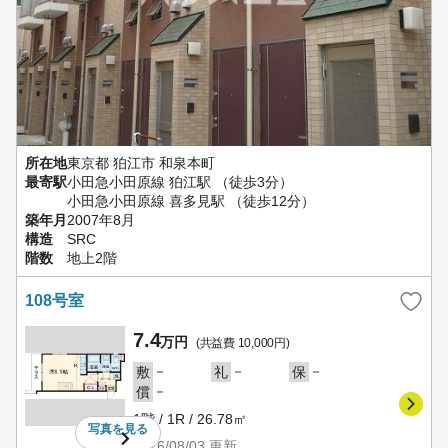
所在地
東京都 狛江市 和泉本町
最寄駅
小田急小田原線 狛江駅 （徒歩3分）
小田急小田原線 喜多見駅 （徒歩12分）
築年月
2007年8月
構造
SRC
階数
地上2階
108号室
7.4
万円
(共益費 10,000円)
－
－
－
敷
礼
保
－
償
1階 / 1R / 26.78㎡
写真を
見る
2026/08/03
更新