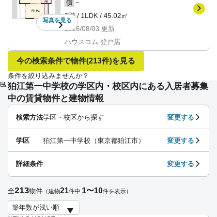
－
償
3階
/
1LDK
/
45.02㎡
写真を
見る
2026/08/03
更新
ハウスコム 登戸店
今の検索条件で物件
(213件)
を見る
条件を絞り込みませんか？
狛江第一中学校の学区内・校区内にある入居者募集
中の賃貸物件と建物情報
検索方法
学区・校区から探す
変更する
学区
狛江第一中学校（東京都狛江市）
変更する
詳細条件
変更する
213
21
1〜10
全
物件
（建物
件中
件を表示）