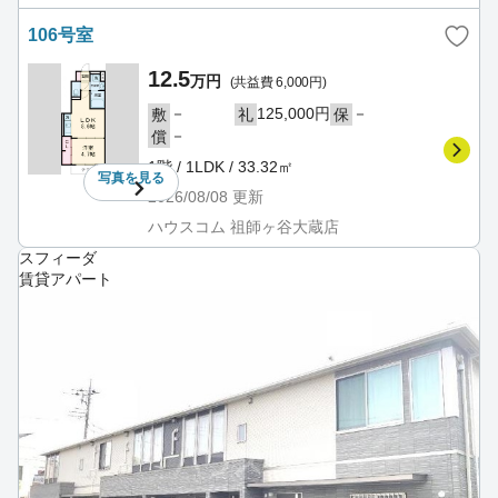
106号室
12.5
万円
(共益費 6,000円)
－
125,000円
－
敷
礼
保
－
償
1階 / 1LDK / 33.32㎡
写真を
見る
2026/08/08
更新
ハウスコム 祖師ヶ谷大蔵店
スフィーダ
賃貸アパート