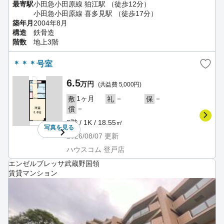
最寄駅
小田急小田原線 狛江駅 （徒歩12分）
小田急小田原線 喜多見駅 （徒歩17分）
築年月
2004年8月
構造
鉄骨造
階数
地上3階
＊＊＊号室
6.5
万円
(共益費 5,000円)
1ヶ月
－
－
敷
礼
保
－
償
3階 / 1K / 18.55㎡
写真を
見る
2026/08/07
更新
ハウスコム 登戸店
エンゼルブレッサ武蔵野国領
賃貸マンション