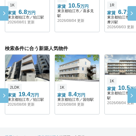
10.5
1K
1R
家賃
万円
6.8
6.7
東京都狛江市／喜多見
家賃
万円
家賃
万円
駅
東京都狛江市／狛江駅
東京都狛江市／
2026/08/04 更新
2026/08/01 更新
摩川駅
2026/08/03 更新
検索条件に合う新築人気物件
1K
10.5
2LDK
1K
家賃
万
19.4
8.4
東京都狛江市／
家賃
万円
家賃
万円
駅
東京都狛江市／狛江駅
東京都狛江市／国領駅
2026/08/04 更新
2026/08/08 更新
2026/08/08 更新