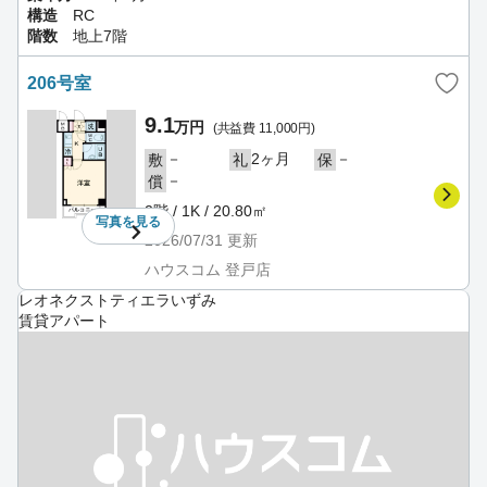
構造
RC
階数
地上7階
206号室
9.1
万円
(共益費 11,000円)
－
2ヶ月
－
敷
礼
保
－
償
2階 / 1K / 20.80㎡
写真を
見る
2026/07/31
更新
ハウスコム 登戸店
レオネクストティエラいずみ
賃貸アパート