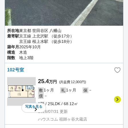
所在地
東京都 世田谷区 八幡山
最寄駅
京王線 上北沢駅 （徒歩17分）
京王線 桜上水駅 （徒歩18分）
築年月
2025年10月
構造
木造
階数
地上3階
102号室
25.4
万円
(共益費 12,000円)
1ヶ月
1ヶ月
－
敷
礼
保
－
償
1階 / 2SLDK / 68.12㎡
写真を
見る
2026/07/31
更新
ハウスコム 祖師ヶ谷大蔵店