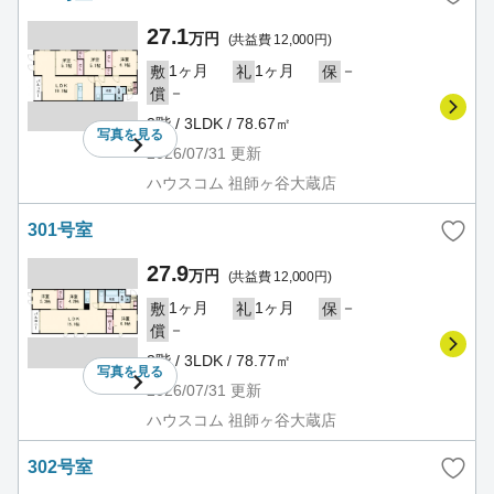
27.1
万円
(共益費 12,000円)
1ヶ月
1ヶ月
－
敷
礼
保
－
償
2階 / 3LDK / 78.67㎡
写真を
見る
2026/07/31
更新
ハウスコム 祖師ヶ谷大蔵店
301号室
27.9
万円
(共益費 12,000円)
1ヶ月
1ヶ月
－
敷
礼
保
－
償
3階 / 3LDK / 78.77㎡
写真を
見る
2026/07/31
更新
ハウスコム 祖師ヶ谷大蔵店
302号室