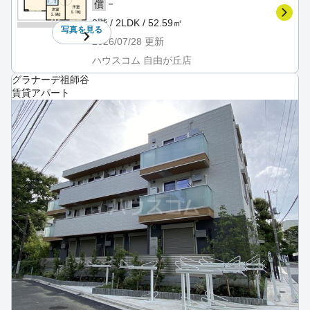
－
償
3階 / 2LDK / 52.59㎡
写真を
見る
2026/07/28
更新
ハウスコム 自由が丘店
グラナーデ祖師谷
賃貸アパート