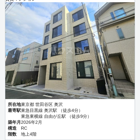
所在地
東京都 世田谷区 奥沢
最寄駅
東急目黒線 奥沢駅 （徒歩4分）
東急東横線 自由が丘駅 （徒歩9分）
築年月
2026年2月
構造
RC
階数
地上4階