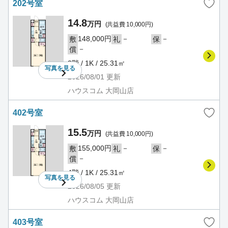
202号室
14.8
万円
(共益費 10,000円)
148,000円
－
－
敷
礼
保
－
償
2階 / 1K / 25.31㎡
写真を
見る
2026/08/01
更新
ハウスコム 大岡山店
402号室
15.5
万円
(共益費 10,000円)
155,000円
－
－
敷
礼
保
－
償
4階 / 1K / 25.31㎡
写真を
見る
2026/08/05
更新
ハウスコム 大岡山店
403号室