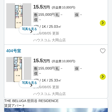
15.5
万円
(共益費 10,000円)
155,000円
－
－
敷
礼
保
－
償
4階 / 1K / 25.03㎡
写真を
見る
2026/08/05
更新
ハウスコム 大岡山店
404号室
15.5
万円
(共益費 10,000円)
155,000円
－
－
敷
礼
保
－
償
4階 / 1K / 25.33㎡
写真を
見る
2026/08/05
更新
ハウスコム 大岡山店
THE BELUGA 世田谷 RESIDENCE
賃貸アパート