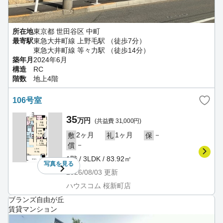
所在地
東京都 世田谷区 中町
最寄駅
東急大井町線 上野毛駅 （徒歩7分）
東急大井町線 等々力駅 （徒歩14分）
築年月
2024年6月
構造
RC
階数
地上4階
106号室
35
万円
(共益費 31,000円)
2ヶ月
1ヶ月
－
敷
礼
保
－
償
1階 / 3LDK / 83.92㎡
写真を
見る
2026/08/03
更新
ハウスコム 桜新町店
ブランズ自由が丘
賃貸マンション