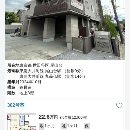
所在地
東京都 世田谷区 尾山台
最寄駅
東急大井町線 尾山台駅 （徒歩9分）
東急大井町線 九品仏駅 （徒歩14分）
築年月
2024年10月
構造
鉄骨造
階数
地上3階
302号室
22.6
万円
(共益費 12,000円)
1ヶ月
1ヶ月
－
敷
礼
保