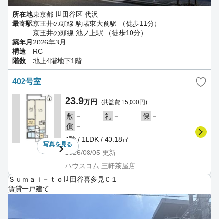
所在地
東京都 世田谷区 代沢
最寄駅
京王井の頭線 駒場東大前駅 （徒歩11分）
京王井の頭線 池ノ上駅 （徒歩10分）
築年月
2026年3月
構造
RC
階数
地上4階地下1階
402号室
23.9
万円
(共益費 15,000円)
－
－
－
敷
礼
保
－
償
4階 / 1LDK / 40.18㎡
写真を
見る
2026/08/05
更新
ハウスコム 三軒茶屋店
Ｓｕｍａｉ－ｔｏ世田谷喜多見０１
賃貸一戸建て