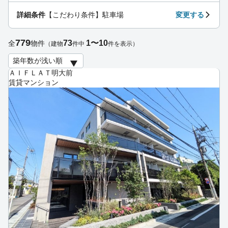
詳細条件
【こだわり条件】駐車場
変更する
779
73
1〜10
全
物件
（建物
件中
件を表示）
ＡＩＦＬＡＴ明大前
賃貸マンション