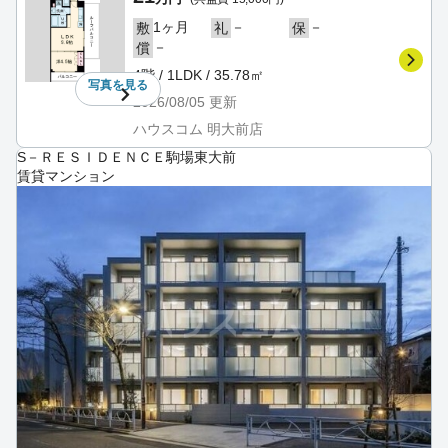
1ヶ月
－
－
敷
礼
保
－
償
4階 / 1LDK / 35.78㎡
写真を
見る
2026/08/05
更新
ハウスコム 明大前店
S－ＲＥＳＩＤＥＮＣＥ駒場東大前
賃貸マンション