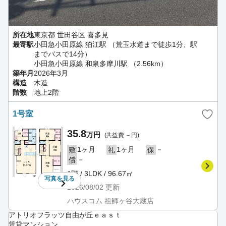
所在地
東京都 世田谷区 喜多見
最寄駅
小田急小田原線 狛江駅 （荒玉水道まで徒歩1分、駅
までバスで14分）
小田急小田原線 和泉多摩川駅 （2.56km）
築年月
2026年3月
構造
木造
階数
地上2階
1号室
35.8
万円
(共益費 －円)
1ヶ月
1ヶ月
－
敷
礼
保
－
償
1階 / 3LDK / 96.67㎡
写真を
見る
2026/08/02
更新
ハウスコム 祖師ヶ谷大蔵店
アトリオフラッツ自由が丘ｅａｓｔ
賃貸マンション