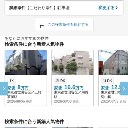
詳細条件
【こだわり条件】駐車場
変更する
この検索条件を保存する
あなたにおすすめの物件
検索条件に合う新着人気物件
1K
2LDK
1LDK
8
16.6
12.5
家賃
万円
家賃
万円
家賃
万
東京都世田谷区／三軒
東京都世田谷区／用賀
東京都世田谷区
茶屋駅
駅
烏山駅
2026/08/06 更新
2026/08/03 更新
2026/08/03 更新
検索条件に合う新築人気物件