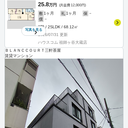
25.8
万円
(共益費 12,000円)
1ヶ月
1ヶ月
－
敷
礼
保
－
償
3階 / 2SLDK / 68.12㎡
写真を
見る
2026/07/31
更新
ハウスコム 祖師ヶ谷大蔵店
ＢＬＡＮＣＣＯＵＲＴ三軒茶屋
賃貸マンション