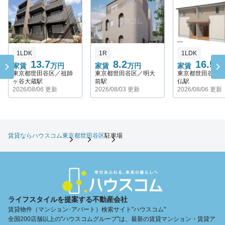
1LDK
1R
1LDK
13.7
8.2
16.55
家賃
万円
家賃
万円
家賃
東京都世田谷区／祖師
東京都世田谷区／明大
東京都世田谷区
ヶ谷大蔵駅
前駅
仏駅
2026/08/06 更新
2026/08/03 更新
2026/08/06 更新
賃貸ならハウスコム
東京都
世田谷区
駐車場
ライフスタイルを提案する不動産会社
賃貸物件（マンション･アパート）検索サイト"ハウスコム"
全国200店舗以上の"ハウスコムグループ"は、最新の賃貸マンション・賃貸ア