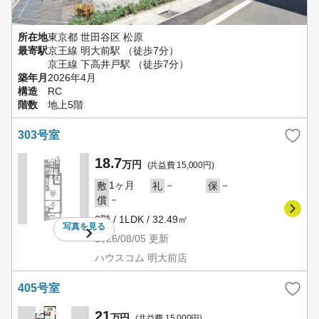
所在地
東京都 世田谷区 松原
最寄駅
京王線 明大前駅 （徒歩7分）
京王線 下高井戸駅 （徒歩7分）
築年月
2026年4月
構造
RC
階数
地上5階
303号室
18.7
万円
(共益費 15,000円)
1ヶ月
－
－
敷
礼
保
－
償
3階 / 1LDK / 32.49㎡
写真を
見る
2026/08/05
更新
ハウスコム 明大前店
405号室
21
万円
(共益費 15,000円)