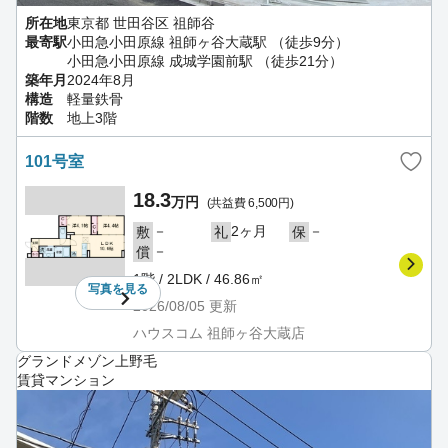
所在地
東京都 世田谷区 祖師谷
最寄駅
小田急小田原線 祖師ヶ谷大蔵駅 （徒歩9分）
小田急小田原線 成城学園前駅 （徒歩21分）
築年月
2024年8月
構造
軽量鉄骨
階数
地上3階
101号室
18.3
万円
(共益費 6,500円)
－
2ヶ月
－
敷
礼
保
－
償
1階 / 2LDK / 46.86㎡
写真を
見る
2026/08/05
更新
ハウスコム 祖師ヶ谷大蔵店
グランドメゾン上野毛
賃貸マンション