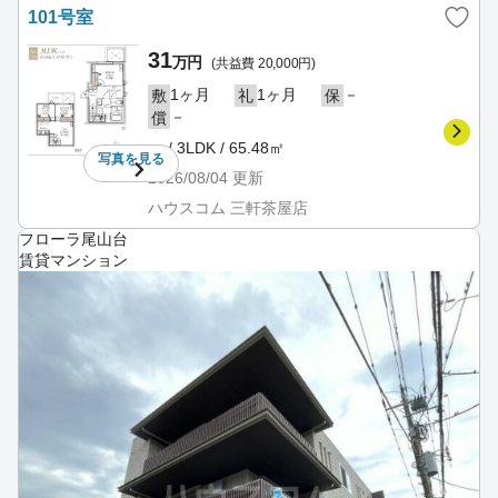
101号室
31
万円
(共益費 20,000円)
1ヶ月
1ヶ月
－
敷
礼
保
－
償
－ / 3LDK / 65.48㎡
写真を
見る
2026/08/04
更新
ハウスコム 三軒茶屋店
フローラ尾山台
賃貸マンション