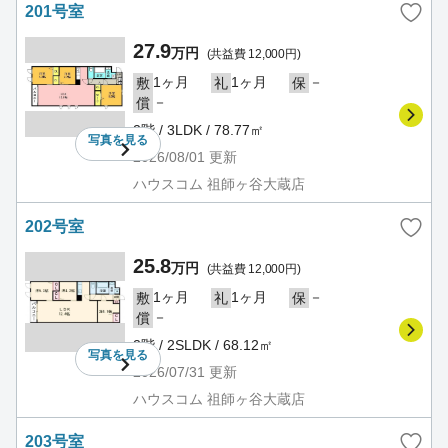
201号室
27.9
万円
(共益費 12,000円)
1ヶ月
1ヶ月
－
敷
礼
保
－
償
2階 / 3LDK / 78.77㎡
写真を
見る
2026/08/01
更新
ハウスコム 祖師ヶ谷大蔵店
202号室
25.8
万円
(共益費 12,000円)
1ヶ月
1ヶ月
－
敷
礼
保
－
償
2階 / 2SLDK / 68.12㎡
写真を
見る
2026/07/31
更新
ハウスコム 祖師ヶ谷大蔵店
203号室