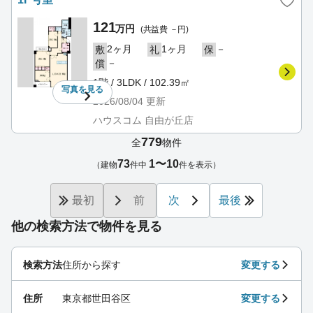
121
万円
(共益費 －円)
2ヶ月
1ヶ月
－
敷
礼
保
－
償
1階 / 3LDK / 102.39㎡
写真を
見る
2026/08/04
更新
ハウスコム 自由が丘店
779
全
物件
73
1〜10
（建物
件中
件を表示）
最初
前
次
最後
他の検索方法で物件を見る
検索方法
住所から探す
変更する
住所
東京都世田谷区
変更する