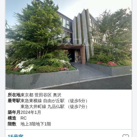
所在地
東京都 世田谷区 奥沢
最寄駅
東急東横線 自由が丘駅 （徒歩5分）
東急大井町線 九品仏駅 （徒歩7分）
築年月
2024年1月
構造
RC
階数
地上3階地下1階
1F号室