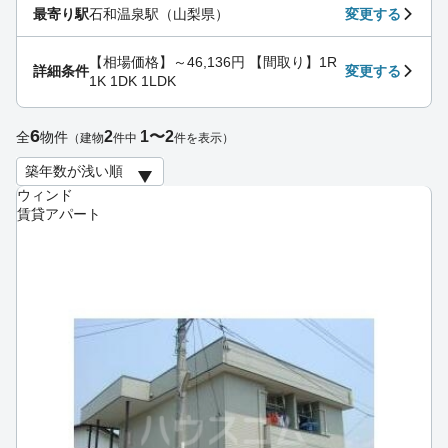
最寄り駅
石和温泉駅（山梨県）
変更する
【相場価格】～46,136円 【間取り】1R
詳細条件
変更する
1K 1DK 1LDK
6
2
1〜2
全
物件
（建物
件中
件を表示）
ウィンド
賃貸アパート