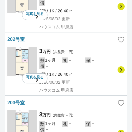
－
償
1階 / 1K / 26.40㎡
写真を
見る
2026/08/02
更新
ハウスコム 甲府店
202号室
3
万円
(共益費 －円)
1ヶ月
－
－
敷
礼
保
－
償
2階 / 1K / 26.40㎡
写真を
見る
2026/08/02
更新
ハウスコム 甲府店
203号室
3
万円
(共益費 －円)
1ヶ月
－
－
敷
礼
保
－
償