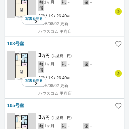
1ヶ月
－
－
敷
礼
保
－
償
1階 / 1K / 26.40㎡
写真を
見る
2026/08/02
更新
ハウスコム 甲府店
103号室
3
万円
(共益費 －円)
1ヶ月
－
－
敷
礼
保
－
償
1階 / 1K / 26.40㎡
写真を
見る
2026/08/02
更新
ハウスコム 甲府店
105号室
3
万円
(共益費 －円)
1ヶ月
－
－
敷
礼
保