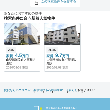
この検索条件を保存する
あなたにおすすめの物件
検索条件に合う新着人気物件
2DK
2LDK
4.5
9.7
家賃
万円
家賃
万円
山梨県笛吹市／石和温
山梨県笛吹市／石和温
泉駅
泉駅
2026/08/08 更新
2026/08/08 更新
賃貸ならハウスコム
山梨県
笛吹市
石和温泉駅
一人暮らし
相場より安い