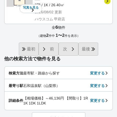
2階 / 1K / 26.40㎡
写真を
見る
2026/08/02
更新
ハウスコム 甲府店
6
全
物件
2
1〜2
（建物
件中
件を表示）
最初
前
次
最後
他の検索方法で物件を見る
検索方法
最寄駅・路線から探す
変更する
最寄り駅
石和温泉駅（山梨県）
変更する
【相場価格】～46,136円 【間取り】1R
詳細条件
変更する
1K 1DK 1LDK