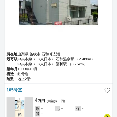
所在地
山梨県 笛吹市 石和町広瀬
最寄駅
中央本線（JR東日本） 石和温泉駅 （2.48km）
中央本線（JR東日本） 酒折駅 （3.76km）
築年月
1999年10月
構造
鉄骨造
階数
地上2階
105号室
4
万円
(共益費 －円)
－
－
－
敷
礼
保
－
償