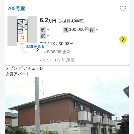
205号室
6.2
万円
(共益費 4,000円)
－
100,000円
－
敷
礼
保
－
償
2階 / 1K / 30.03㎡
写真を
見る
2026/08/08
更新
ハウスコム 甲府店
メゾン ピアチェーレ
賃貸アパート