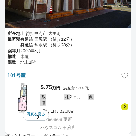
所在地
山梨県 甲府市 大里町
最寄駅
身延線 国母駅 （徒歩12分）
身延線 常永駅 （徒歩28分）
築年月
2007年8月
構造
木造
階数
地上2階
101号室
5.75
万円
(共益費 2,300円)
－
2ヶ月
－
敷
礼
保
－
償
1階 / 1R / 32.90㎡
写真を
見る
2026/08/08
更新
ハウスコム 甲府店