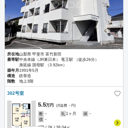
所在地
山梨県 甲斐市 富竹新田
最寄駅
中央本線（JR東日本） 竜王駅 （徒歩26分）
身延線 国母駅 （3.92km）
築年月
1991年5月
構造
鉄骨造
階数
地上3階
302号室
5.5
万円
(共益費 －円)
－
1ヶ月
－
敷
礼
保
－
償
3階 / 2K / 38.04㎡