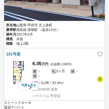
所在地
山梨県 甲府市 古上条町
最寄駅
身延線 国母駅 （徒歩12分）
築年月
2017年3月
構造
木造
階数
地上2階
101号室
6.05
万円
(共益費 2,300円)
－
2ヶ月
－
敷
礼
保
－
償
1階 / 1LDK / 32.44㎡
写真を
見る
2026/08/08
更新
ハウスコム 甲府店
ストーンクローネ
賃貸アパート