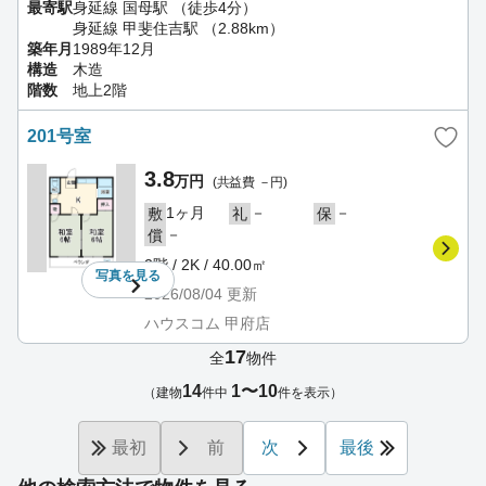
最寄駅
身延線 国母駅 （徒歩4分）
身延線 甲斐住吉駅 （2.88km）
築年月
1989年12月
構造
木造
階数
地上2階
201号室
3.8
万円
(共益費 －円)
1ヶ月
－
－
敷
礼
保
－
償
2階 / 2K / 40.00㎡
写真を
見る
2026/08/04
更新
ハウスコム 甲府店
17
全
物件
14
1〜10
（建物
件中
件を表示）
最初
前
次
最後