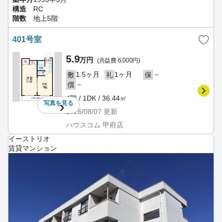
構造
RC
階数
地上5階
401号室
5.9
万円
(共益費 6,000円)
1.5ヶ月
1ヶ月
－
敷
礼
保
－
償
4階 / 1DK / 36.44㎡
写真を
見る
2026/08/07
更新
ハウスコム 甲府店
イーストリオ
賃貸マンション