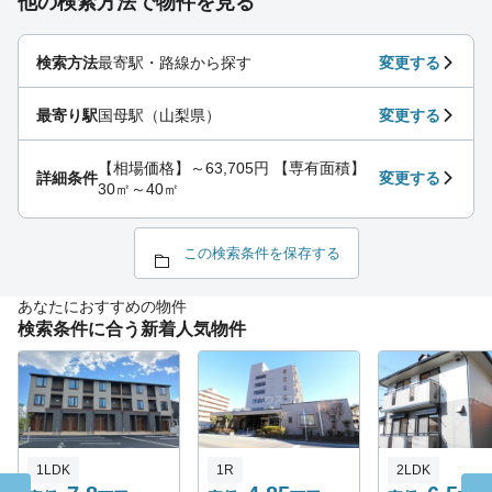
他の検索方法で物件を見る
検索方法
最寄駅・路線から探す
変更する
最寄り駅
国母駅（山梨県）
変更する
【相場価格】～63,705円 【専有面積】
詳細条件
変更する
30㎡～40㎡
この検索条件を保存する
あなたにおすすめの物件
検索条件に合う新着人気物件
1LDK
1R
2LDK