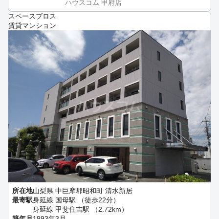
ハウスコム 甲府店
スペースブロス
賃貸マンション
所在地
山梨県 中巨摩郡昭和町 清水新居
最寄駅
身延線 国母駅 （徒歩22分）
身延線 甲斐住吉駅 （2.72km）
築年月
1993年3月