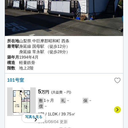
所在地
山梨県 中巨摩郡昭和町 西条
最寄駅
身延線 国母駅 （徒歩12分）
身延線 常永駅 （徒歩28分）
築年月
1994年4月
構造
軽量鉄骨
階数
地上2階
101号室
5
万円
(共益費 －円)
1ヶ月
－
－
敷
礼
保
－
償
1階 / 1LDK / 39.75㎡
写真を
見る
2026/08/04
更新