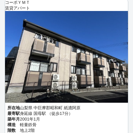
コーポＹＭＴ
賃貸アパート
所在地
山梨県 中巨摩郡昭和町 紙漉阿原
最寄駅
身延線 国母駅 （徒歩17分）
築年月
2001年1月
構造
軽量鉄骨
階数
地上2階