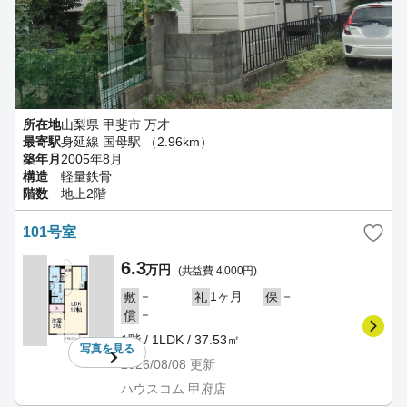
所在地
山梨県 甲斐市 万才
最寄駅
身延線 国母駅 （2.96km）
築年月
2005年8月
構造
軽量鉄骨
階数
地上2階
101号室
6.3
万円
(共益費 4,000円)
－
1ヶ月
－
敷
礼
保
－
償
1階 / 1LDK / 37.53㎡
写真を
見る
2026/08/08
更新
ハウスコム 甲府店