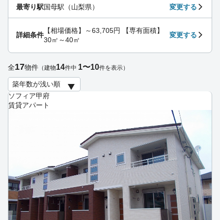
最寄り駅
国母駅（山梨県）
変更する
【相場価格】～63,705円 【専有面積】
詳細条件
変更する
30㎡～40㎡
17
14
1〜10
全
物件
（建物
件中
件を表示）
ソフィア甲府
賃貸アパート