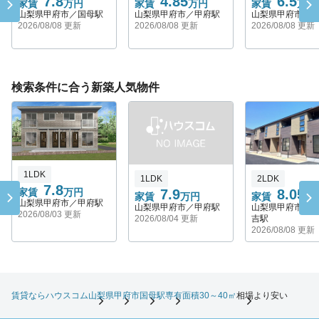
7.8
4.85
6.5
家賃
万円
家賃
万円
家賃
万円
山梨県甲府市／国母駅
山梨県甲府市／甲府駅
山梨県甲府市／
2026/08/08 更新
2026/08/08 更新
2026/08/08 更新
検索条件に合う新築人気物件
1LDK
1LDK
2LDK
7.8
家賃
万円
7.9
8.05
家賃
万円
家賃
万
山梨県甲府市／甲府駅
山梨県甲府市／甲府駅
山梨県甲府市／
2026/08/03 更新
2026/08/04 更新
吉駅
2026/08/08 更新
賃貸ならハウスコム
山梨県
甲府市
国母駅
専有面積30～40㎡
相場より安い