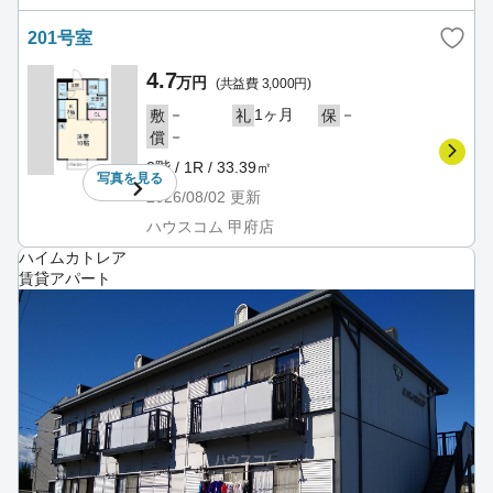
201号室
4.7
万円
(共益費 3,000円)
－
1ヶ月
－
敷
礼
保
－
償
2階 / 1R / 33.39㎡
写真を
見る
2026/08/02
更新
ハウスコム 甲府店
ハイムカトレア
賃貸アパート