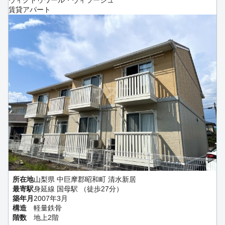
ヴィクトゥワール・ヴィラージュ
賃貸アパート
所在地
山梨県 中巨摩郡昭和町 清水新居
最寄駅
身延線 国母駅 （徒歩27分）
築年月
2007年3月
構造
軽量鉄骨
階数
地上2階