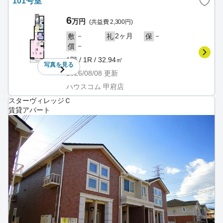
101号室
6
万円
(共益費 2,300円)
－
2ヶ月
－
敷
礼
保
－
償
1階 / 1R / 32.94㎡
写真を
見る
2026/08/08
更新
ハウスコム 甲府店
スターヴィレッジＣ
賃貸アパート