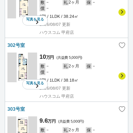
－
2ヶ月
－
敷
礼
保
－
償
3階 / 1LDK / 38.24㎡
写真を
見る
2026/08/07
更新
ハウスコム 甲府店
302号室
10
万円
(共益費 5,000円)
－
2ヶ月
－
敷
礼
保
－
償
3階 / 1LDK / 38.18㎡
写真を
見る
2026/08/07
更新
ハウスコム 甲府店
303号室
9.6
万円
(共益費 5,000円)
－
2ヶ月
－
敷
礼
保