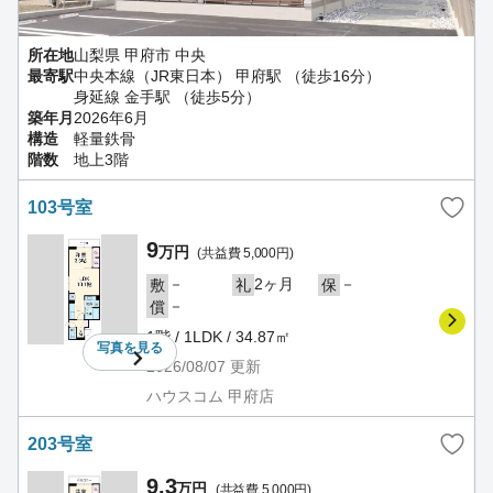
所在地
山梨県 甲府市 中央
最寄駅
中央本線（JR東日本） 甲府駅 （徒歩16分）
身延線 金手駅 （徒歩5分）
築年月
2026年6月
構造
軽量鉄骨
階数
地上3階
103号室
9
万円
(共益費 5,000円)
－
2ヶ月
－
敷
礼
保
－
償
1階 / 1LDK / 34.87㎡
写真を
見る
2026/08/07
更新
ハウスコム 甲府店
203号室
9.3
万円
(共益費 5,000円)