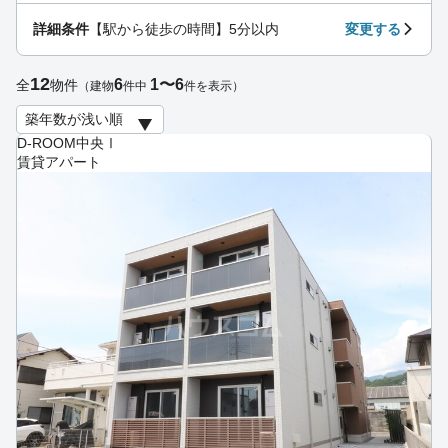
詳細条件
【駅から徒歩の時間】5分以内
変更する
12
6
1〜6
全
物件
（建物
件中
件を表示）
D-ROOM中央Ⅰ
賃貸アパート