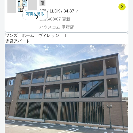
－
償
3階 / 1LDK / 34.87㎡
写真を
見る
2026/08/07
更新
ハウスコム 甲府店
ワンズ ホーム ヴィレッジ Ⅰ
賃貸アパート