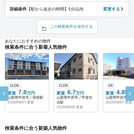
詳細条件
【駅から徒歩の時間】5分以内
変更する
この検索条件を保存する
あなたにおすすめの物件
検索条件に合う新着人気物件
1LDK
1LDK
1R
7.8
6.7
4.85
家賃
万円
家賃
万円
家賃
万
山梨県甲府市／国母駅
山梨県甲府市／甲斐住
山梨県甲府市／
2026/08/07 更新
吉駅
2026/08/07 更新
2026/08/06 更新
検索条件に合う新築人気物件