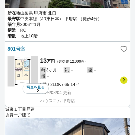
所在地
山梨県 甲府市 北口
最寄駅
中央本線（JR東日本） 甲府駅 （徒歩4分）
築年月
2006年1月
構造
RC
階数
地上10階
801号室
13
万円
(共益費 12,000円)
3ヶ月
－
－
敷
礼
保
－
償
8階 / 2LDK / 65.14㎡
写真を
見る
2026/08/04
更新
ハウスコム 甲府店
城東１丁目戸建
賃貸一戸建て