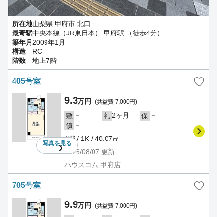
所在地
山梨県 甲府市 北口
最寄駅
中央本線（JR東日本） 甲府駅 （徒歩4分）
築年月
2009年1月
構造
RC
階数
地上7階
405号室
9.3
万円
(共益費 7,000円)
－
2ヶ月
－
敷
礼
保
－
償
4階 / 1K / 40.07㎡
写真を
見る
2026/08/07
更新
ハウスコム 甲府店
705号室
9.9
万円
(共益費 7,000円)