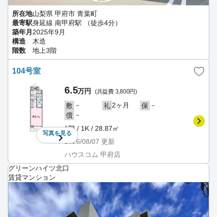
所在地
山梨県 甲府市 青葉町
最寄駅
身延線 南甲府駅 （徒歩4分）
築年月
2025年9月
構造
木造
階数
地上3階
104号室
6.5
万円
(共益費 3,800円)
－
2ヶ月
－
敷
礼
保
－
償
1階 / 1K / 28.87㎡
写真を
見る
2026/08/07
更新
ハウスコム 甲府店
グリーンハイツ北口
賃貸マンション