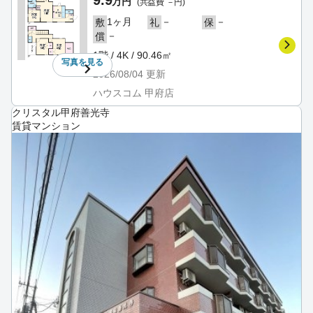
9.9
万円
(共益費 －円)
1ヶ月
－
－
敷
礼
保
－
償
1階 / 4K / 90.46㎡
写真を
見る
2026/08/04
更新
ハウスコム 甲府店
クリスタル甲府善光寺
賃貸マンション