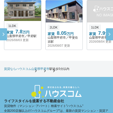
1LDK
2LDK
1LDK
7.8
家賃
万円
8.05
7.9
家賃
万円
家賃
万円
山梨県甲府市／甲府駅
山梨県甲府市／甲斐住
山梨県甲府市／
2026/08/03 更新
吉駅
2026/08/04 更新
2026/08/07 更新
賃貸ならハウスコム
山梨県
甲府市
駅徒歩5分以内
ライフスタイルを提案する不動産会社
賃貸物件（マンション･アパート）検索サイト"ハウスコム"
全国200店舗以上の"ハウスコムグループ"は、最新の賃貸マンション・賃貸ア