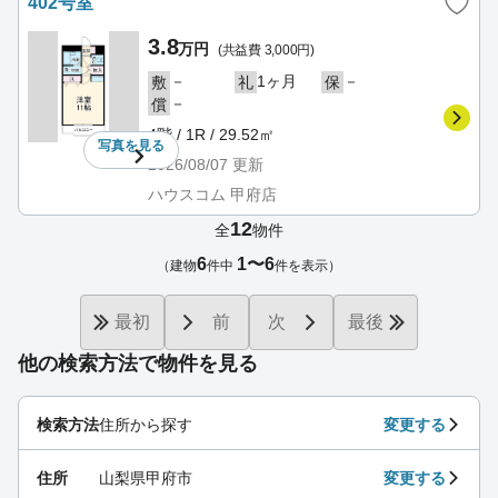
402号室
3.8
万円
(共益費 3,000円)
－
1ヶ月
－
敷
礼
保
－
償
4階 / 1R / 29.52㎡
写真を
見る
2026/08/07
更新
ハウスコム 甲府店
12
全
物件
6
1〜6
（建物
件中
件を表示）
最初
前
次
最後
他の検索方法で物件を見る
検索方法
住所から探す
変更する
住所
山梨県甲府市
変更する