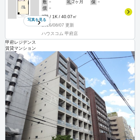
－
2ヶ月
－
敷
礼
保
－
償
7階 / 1K / 40.07㎡
写真を
見る
2026/08/07
更新
ハウスコム 甲府店
甲府レジデンス
賃貸マンション