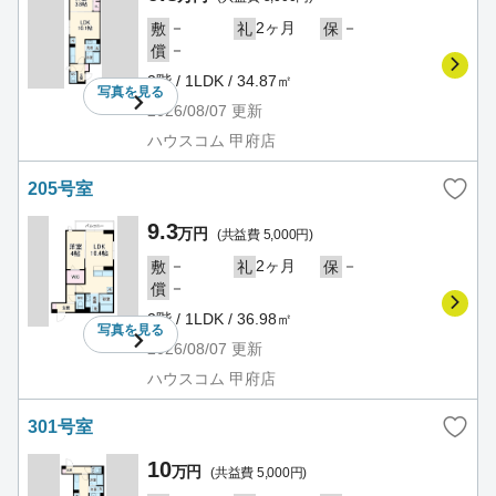
－
2ヶ月
－
敷
礼
保
－
償
2階 / 1LDK / 34.87㎡
写真を
見る
2026/08/07
更新
ハウスコム 甲府店
205号室
9.3
万円
(共益費 5,000円)
－
2ヶ月
－
敷
礼
保
－
償
2階 / 1LDK / 36.98㎡
写真を
見る
2026/08/07
更新
ハウスコム 甲府店
301号室
10
万円
(共益費 5,000円)