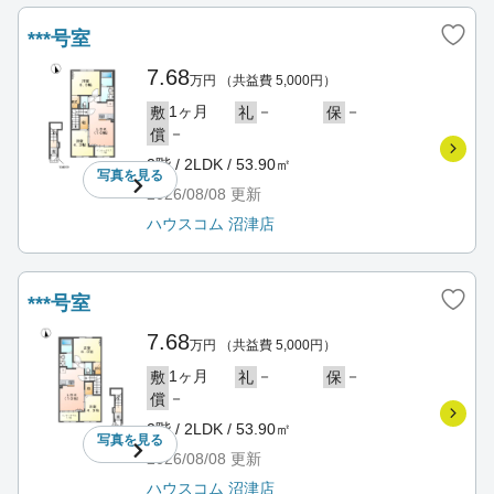
***号室
7.68
万円
（共益費 5,000円）
1ヶ月
－
－
敷
礼
保
－
償
2階 / 2LDK / 53.90㎡
写真を
見る
2026/08/08
更新
ハウスコム 沼津店
***号室
7.68
万円
（共益費 5,000円）
1ヶ月
－
－
敷
礼
保
－
償
2階 / 2LDK / 53.90㎡
写真を
見る
2026/08/08
更新
ハウスコム 沼津店