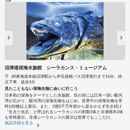
沼津港深海水族館 シーラカンス・ミュージアム
JR東海道本線沼津駅から伊豆箱根バス沼津港行きで15分、終
点下車、徒歩3分
見たこともない深海生物に会いに行こう
日本初の深海をテーマとした水族館。目の前には日本一深い駿河
湾が広がり、駿河湾の深海生物をはじめ、世界中の深海生物を常
時100種以上展示。また、3億5千万年前から姿をかえず生き続け
「生きた化石」と呼ばれるシーラカンスの剥製3体と冷凍標本2体
も常時展示。冷凍シーラカンスの展示は世界でもここだけ。
施設詳細を見る