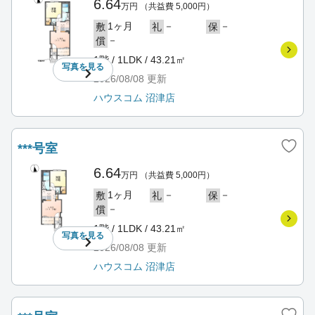
6.64
万円
（共益費 5,000円）
1ヶ月
－
－
敷
礼
保
－
償
1階 / 1LDK / 43.21㎡
写真を
見る
2026/08/08
更新
ハウスコム 沼津店
***号室
6.64
万円
（共益費 5,000円）
1ヶ月
－
－
敷
礼
保
－
償
1階 / 1LDK / 43.21㎡
写真を
見る
2026/08/08
更新
ハウスコム 沼津店