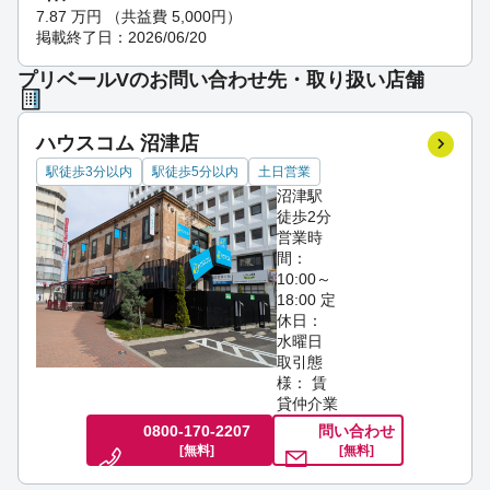
7.87
万円
（共益費 5,000円）
掲載終了日：2026/06/20
プリベールVのお問い合わせ先・取り扱い店舗
ハウスコム 沼津店
駅徒歩3分以内
駅徒歩5分以内
土日営業
沼津駅
徒歩2分
営業時
間：
10:00～
18:00
定
休日：
水曜日
取引態
様： 賃
貸仲介業
0800-170-2207
問い合わせ
[無料]
[無料]