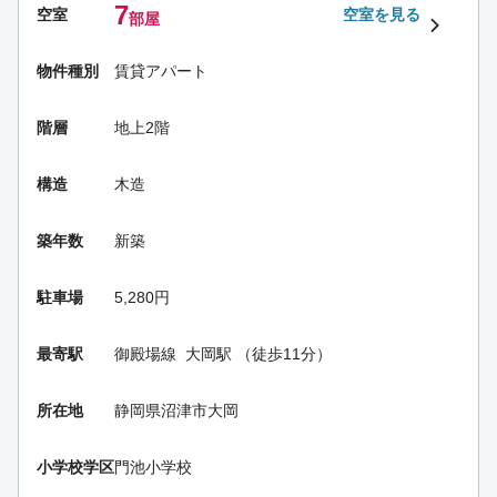
7
空室
空室を見る
部屋
物件種別
賃貸アパート
階層
地上2階
構造
木造
築年数
新築
駐車場
5,280円
最寄駅
御殿場線
大岡駅
（徒歩11分）
所在地
静岡県沼津市大岡
小学校学区
門池小学校