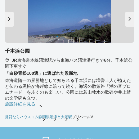
千本浜公園
JR東海道本線沼津駅から東海バス沼津港行きで6分、千本浜公
園下車すぐ
「白砂青松100選」に選ばれた景勝地
東海道随一の景勝地として知られる千本浜には増誉上人が植えた
と伝わる黒松が海岸線に沿って続く。海辺の散策路「潮の音プロ
ムナード」を歩くのも楽しい。公園には若山牧水の歌碑や井上靖
の文学碑も立つ。
施設詳細を見る
賃貸ならハウスコム
静岡県
沼津市
大岡駅
プリベールV