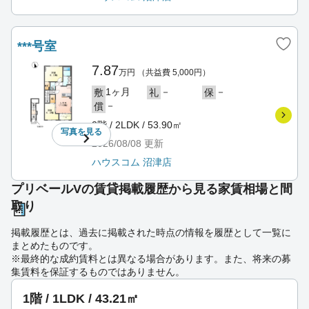
***号室
7.87
万円
（共益費 5,000円）
1ヶ月
－
－
敷
礼
保
－
償
2階 / 2LDK / 53.90㎡
写真を
見る
2026/08/08
更新
ハウスコム 沼津店
プリベールVの賃貸掲載履歴から見る家賃相場と間
取り
掲載履歴とは、過去に掲載された時点の情報を履歴として一覧に
まとめたものです。
※最終的な成約賃料とは異なる場合があります。また、将来の募
集賃料を保証するものではありません。
1階 / 1LDK / 43.21㎡