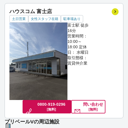
ハウスコム 富士店
土日営業
女性スタッフ在籍
駐車場あり
富士駅 徒歩
16分
営業時間：
10:00～
18:00
定休
日： 水曜日
取引態様：
賃貸仲介業
0800-919-0296
問い合わせ
[無料]
[無料]
プリベールVの周辺施設