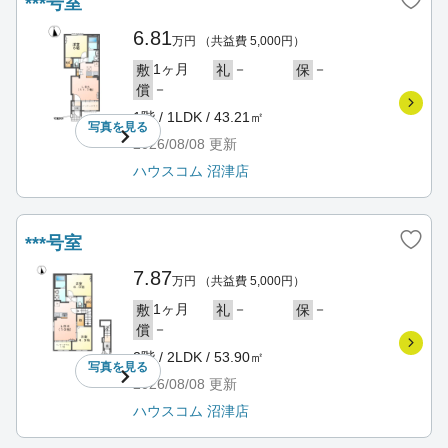
***号室
6.81
万円
（共益費 5,000円）
1ヶ月
－
－
敷
礼
保
－
償
1階 / 1LDK / 43.21㎡
写真を
見る
2026/08/08
更新
ハウスコム 沼津店
***号室
7.87
万円
（共益費 5,000円）
1ヶ月
－
－
敷
礼
保
－
償
2階 / 2LDK / 53.90㎡
写真を
見る
2026/08/08
更新
ハウスコム 沼津店