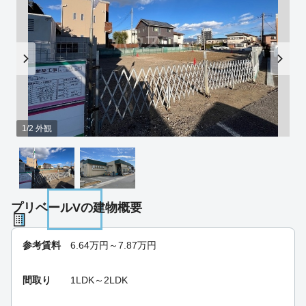
1/2 外観
プリベールVの建物概要
参考賃料
6.64
万円～
7.87
万円
間取り
1LDK～2LDK