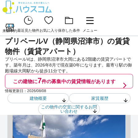
最近見た物件
お気に入り
保存した条件
メニュー
来店予約
プリベールV（静岡県沼津市）の賃貸
物件（賃貸アパート）
プリベールVは、静岡県沼津市大岡にある2階建の賃貸アパートで
す。築年月は、2026年8月で現在築0年になります。最寄り駅の御
殿場線大岡駅から徒歩11分です。
7
この建物に
件の
募集中の賃貸情報があります
情報更新日：
2026/08/08
建物概要
家賃履歴
この物件の空室に関するお問
い合わせ