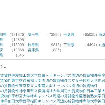
川県
（121826）
埼玉県
（73896）
千葉県
（65035）
栃
県
（14395）
県
（118099）
岐阜県
（9818）
三重県
（4494）
山
府
（19368）
兵庫県
（886）
県
（645）
す。
の賃貸物件
愛知工業大学自由ヶ丘キャンパス周辺の賃貸物件
多
賃貸物件
東京交通短期大学周辺の賃貸物件
共立女子短期大学周
辺の賃貸物件
東京都立大学南大沢キャンパス周辺の賃貸物件
辺の賃貸物件
神奈川県立保健福祉大学周辺の賃貸物件
日本工業
賃貸物件
宇都宮大学峰キャンパス周辺の賃貸物件
慶應義塾大学
物件
早稲田大学西早稲田キャンパス周辺の賃貸物件
専修大学神