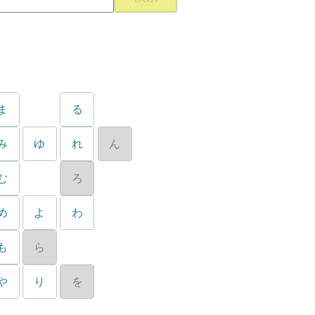
ま
る
み
ゆ
れ
ん
む
ろ
め
よ
わ
も
ら
や
り
を