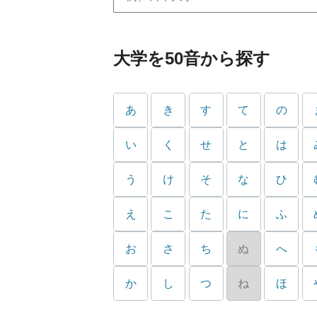
大学を50音から探す
あ
き
す
て
の
い
く
せ
と
は
う
け
そ
な
ひ
え
こ
た
に
ふ
お
さ
ち
ぬ
へ
か
し
つ
ね
ほ