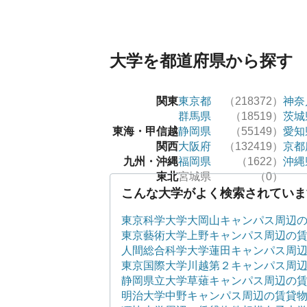
大学を都道府県から探す
関東
東京都
（218372）
神奈
群馬県
（18519）
茨城
東海・甲信越
静岡県
（55149）
愛知
関西
大阪府
（132419）
京都
九州・沖縄
福岡県
（1622）
沖縄
東北
宮城県
（0）
こんな大学がよく検索されていま
東京科学大学大岡山キャンパス周辺
東京藝術大学上野キャンパス周辺の
人間総合科学大学蓮田キャンパス周
東京国際大学川越第２キャンパス周
静岡県立大学草薙キャンパス周辺の
明治大学中野キャンパス周辺の賃貸