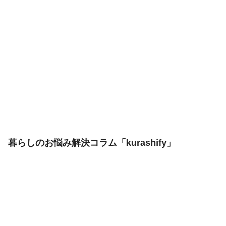
な間取りと選び方とは？
イルミネーションで家を飾る暮らし！室内も屋外も飾り付け
ポイントと手作りアイテム
暮らしのお悩み解決コラム「kurashify」