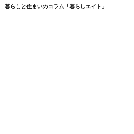
暮らしと住まいのコラム「暮らしエイト」
メゾネットタイプはやめたほうがいい！？メリット・デメリ
ット、おしゃれな戸建て気分の住みやすさとは？
ミニマリスト女子がおすすめ！憧れのおしゃれ部屋を作る方
法とは？