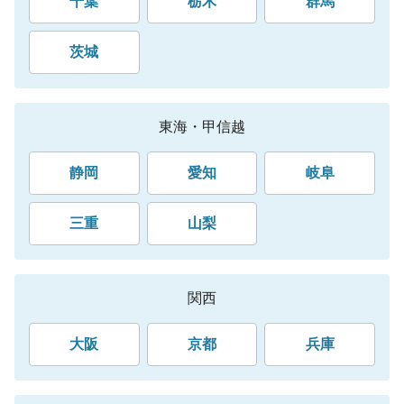
千葉
栃木
群馬
茨城
東海・甲信越
静岡
愛知
岐阜
三重
山梨
関西
大阪
京都
兵庫