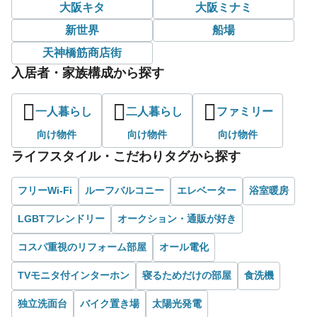
大阪キタ
大阪ミナミ
新世界
船場
天神橋筋商店街
入居者・家族構成から探す
一人暮らし
二人暮らし
ファミリー
向け物件
向け物件
向け物件
ライフスタイル・こだわりタグから探す
フリーWi-Fi
ルーフバルコニー
エレベーター
浴室暖房
LGBTフレンドリー
オークション・通販が好き
コスパ重視のリフォーム部屋
オール電化
TVモニタ付インターホン
寝るためだけの部屋
食洗機
独立洗面台
バイク置き場
太陽光発電