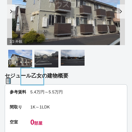
1/3 外観
セジュール乙女の建物概要
参考賃料
5.4
万円～
5.5
万円
間取り
1K～1LDK
0
空室
部屋