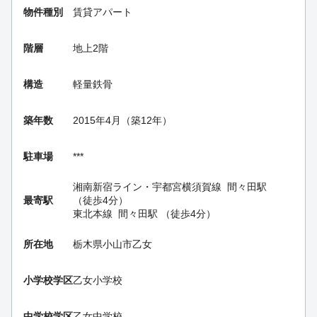
物件種別
賃貸アパート
階層
地上2階
構造
軽量鉄骨
築年数
2015年4月（築12年）
駐車場
***
湘南新宿ライン・宇都宮横須賀線
間々田駅
最寄駅
（徒歩4分）
東北本線
間々田駅
（徒歩4分）
所在地
栃木県小山市乙女
小学校学区
乙女小学校
中学校学区
乙女中学校