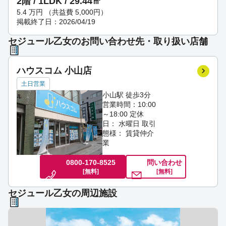
2階 / 1LDK / 29.44㎡
5.4
万円
（共益費 5,000円）
掲載終了日：2026/04/19
セジュール乙女のお問い合わせ先・取り扱い店舗
ハウスコム 小山店
土日営業
小山駅 徒歩3分
営業時間：10:00
～18:00
定休
日： 水曜日
取引
態様： 賃貸仲介
業
0800-170-8525
問い合わせ
[無料]
[無料]
セジュール乙女の周辺施設