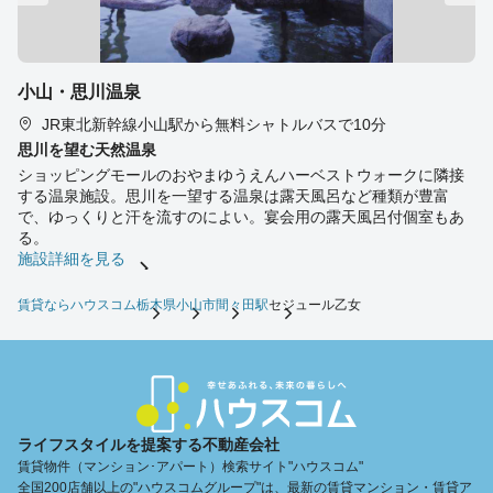
小山・思川温泉
JR東北新幹線小山駅から無料シャトルバスで10分
思川を望む天然温泉
ショッピングモールのおやまゆうえんハーベストウォークに隣接
する温泉施設。思川を一望する温泉は露天風呂など種類が豊富
で、ゆっくりと汗を流すのによい。宴会用の露天風呂付個室もあ
る。
施設詳細を見る
賃貸ならハウスコム
栃木県
小山市
間々田駅
セジュール乙女
ライフスタイルを提案する不動産会社
賃貸物件（マンション･アパート）検索サイト"ハウスコム"
全国200店舗以上の"ハウスコムグループ"は、最新の賃貸マンション・賃貸ア