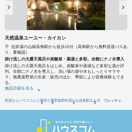
天然温泉ユーユー・カイカン
近鉄湯の山線高角駅から徒歩15分（高角駅から無料送迎バスあ
り、要確認）
掛け流しの大露天風呂や炭酸泉・薬湯と多彩。全館にナノ水導入
掛け流しの大露天風呂をはじめ、炭酸泉や薬湯など多彩な湯が評
判。全館にナノ水を導入し、洗い場の湯や水もしっとりサラサ
ラ。無農薬野菜の生産・販売のほか、季節により収穫体験もでき
る。
施設詳細を見る
賃貸ならハウスコム
三重県
三重郡菰野町
湯の山温泉駅
エムズ フレッチェ