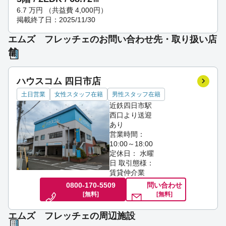
6.7
万円
（共益費 4,000円）
掲載終了日：2025/11/30
エムズ フレッチェのお問い合わせ先・取り扱い店
舗
ハウスコム 四日市店
土日営業
女性スタッフ在籍
男性スタッフ在籍
近鉄四日市駅
西口より送迎
あり
営業時間：
10:00～18:00
定休日： 水曜
日
取引態様：
賃貸仲介業
0800-170-5509
問い合わせ
[無料]
[無料]
エムズ フレッチェの周辺施設