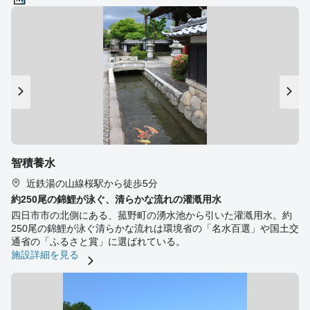
智積養水
近鉄湯の山線桜駅から徒歩5分
約250尾の錦鯉が泳ぐ、清らかな流れの灌漑用水
四日市市の北側にある、菰野町の湧水池から引いた灌漑用水。約
250尾の錦鯉が泳ぐ清らかな流れは環境省の「名水百選」や国土交
通省の「ふるさと賞」に選ばれている。
施設詳細を見る