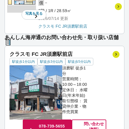
－
償
2階 / 1R / 28.59㎡
写真を
見る
2026/07/14
更新
クラスモ FC JR須磨駅前店
あんしん海岸通のお問い合わせ先・取り扱い店舗
クラスモ FC JR須磨駅前店
駅徒歩1分以内
駅徒歩3分以内
駅徒歩5分以内
須磨駅 徒歩1
分
営業時間：
10:00～18:00
定休日： 水曜
日(年末年始)
取引態様： 賃
貸仲介業・物
件売買業
問い合わせ
078-739-5655