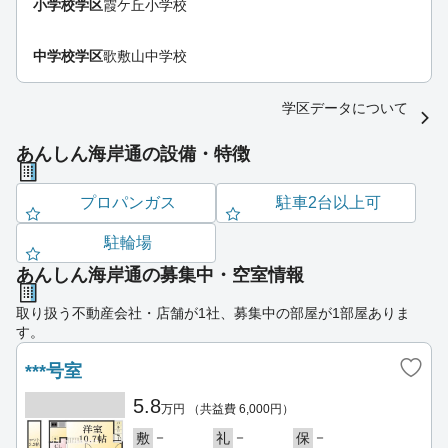
小学校学区
霞ケ丘小学校
中学校学区
歌敷山中学校
学区データについて
あんしん海岸通の設備・特徴
プロパンガス
駐車2台以上可
駐輪場
あんしん海岸通の募集中・空室情報
取り扱う不動産会社・店舗が1社、募集中の部屋が1部屋ありま
す。
***号室
5.8
万円
（共益費 6,000円）
－
－
－
敷
礼
保