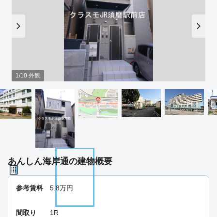
1/10 外観
あんしん海岸通の建物概要
参考賃料
5.8
万円
間取り
1R