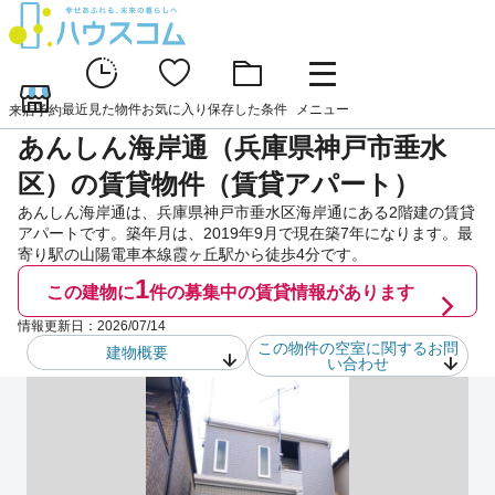
最近見た物件
お気に入り
保存した条件
メニュー
来店予約
あんしん海岸通（兵庫県神戸市垂水
区）の賃貸物件（賃貸アパート）
あんしん海岸通は、兵庫県神戸市垂水区海岸通にある2階建の賃貸
アパートです。築年月は、2019年9月で現在築7年になります。最
寄り駅の山陽電車本線霞ヶ丘駅から徒歩4分です。
1
この建物に
件の
募集中の賃貸情報があります
情報更新日：
2026/07/14
この物件の空室に関するお問
建物概要
い合わせ