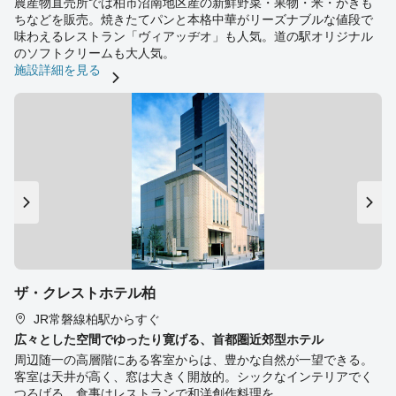
農産物直売所では柏市沼南地区産の新鮮野菜・果物・米・かきも
ちなどを販売。焼きたてパンと本格中華がリーズナブルな値段で
味わえるレストラン「ヴィアッヂオ」も人気。道の駅オリジナル
のソフトクリームも大人気。
施設詳細を見る
ザ・クレストホテル柏
JR常磐線柏駅からすぐ
広々とした空間でゆったり寛げる、首都圏近郊型ホテル
周辺随一の高層階にある客室からは、豊かな自然が一望できる。
客室は天井が高く、窓は大きく開放的。シックなインテリアでく
つろげる。食事はレストランで和洋創作料理を。