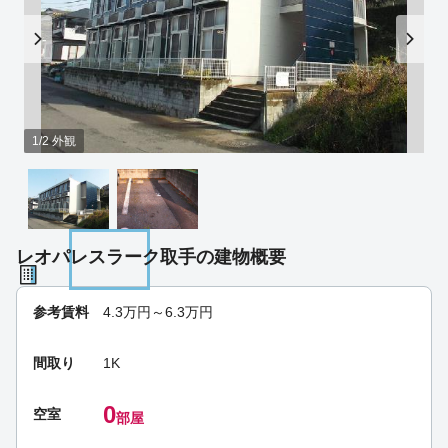
1/2 外観
レオパレスラーク取手の建物概要
参考賃料
4.3
万円～
6.3
万円
間取り
1K
0
空室
部屋