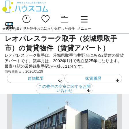
最近見た物件
お気に入り
保存した条件
メニュー
来店予約
レオパレスラーク取手（茨城県取手
市）の賃貸物件（賃貸アパート）
レオパレスラーク取手は、茨城県取手市井野台にある2階建の賃貸
アパートです。築年月は、2002年1月で現在築25年になります。
最寄り駅の常磐線取手駅から徒歩11分です。
情報更新日：
2026/05/29
建物概要
家賃履歴
この物件の空室に関するお問
い合わせ