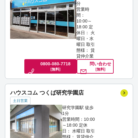
分
営業時
間：
10:00～
18:00
定
休日： 火
曜日・水
曜日
取引
態様： 賃
貸仲介業
0800-080-7718
問い合わせ
[無料]
[無料]
ハウスコム つくば研究学園店
土日営業
研究学園駅 徒歩
1分
営業時間：10:00
～18:00
定休
日： 水曜日
取引
態様： 賃貸仲介