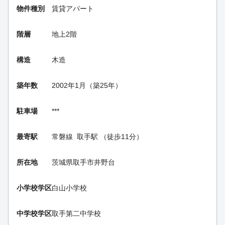
物件種別
賃貸アパート
階層
地上2階
構造
木造
築年数
2002年1月（築25年）
駐車場
***
最寄駅
常磐線
取手駅
（徒歩11分）
所在地
茨城県取手市井野台
小学校学区
白山小学校
中学校学区
取手第二中学校