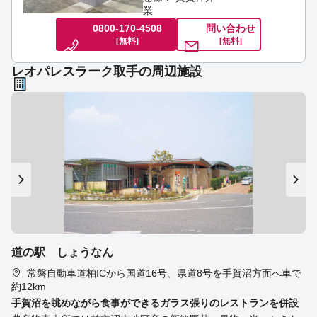
業
0800-170-4508
問い合わせ
[無料]
[無料]
レオパレスラーク取手の周辺施設
道の駅 しょうなん
常磐自動車道柏ICから国道16号、県道8号を手賀沼方面へ車で
約12km
手賀沼を眺めながら食事ができるガラス張りのレストランを併設