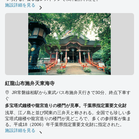
施設詳細を見る
紅龍山布施弁天東海寺
JR常磐線柏駅から東武バス布施弁天行きで30分、終点下車す
ぐ
多宝塔式鐘楼や龍宮造りの楼門が見事。千葉県指定重要文化財
浅草、江ノ島と並び関東の三弁天と称される。全国でも珍しい多
宝塔式鐘楼や龍宮造りの楼門が見どころで、多くの参拝客が集ま
る。平成18（2006）年千葉県指定重要文化財に指定された。
施設詳細を見る