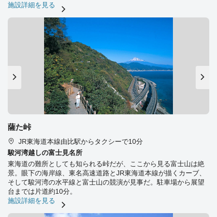
施設詳細を見る
薩た峠
JR東海道本線由比駅からタクシーで10分
駿河湾越しの富士見名所
東海道の難所としても知られる峠だが、ここから見る富士山は絶
景。眼下の海岸線、東名高速道路とJR東海道本線が描くカーブ、
そして駿河湾の水平線と富士山の競演が見事だ。駐車場から展望
台までは片道約10分。
施設詳細を見る