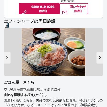
貸仲介業
0800-919-0296
問い合わせ
[無料]
[無料]
エフ・シャープの周辺施設
ごはん屋 さくら
JR東海道本線由比駅から徒歩12分
由比を満喫する桜えびづくし
国道1号沿いにある、夫婦で営む庶民的な飲食店。桜えびづくしの
「桜えび定食」など、メニューはすべて気前のよい値段設定だ。