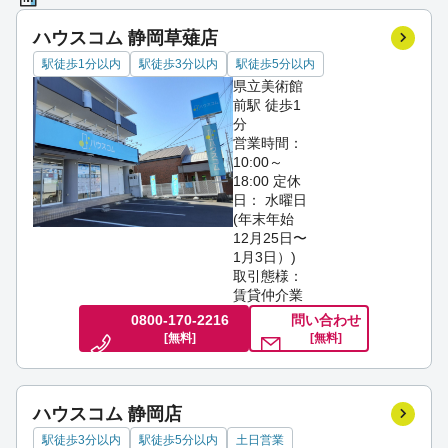
ハウスコム 静岡草薙店
駅徒歩1分以内
駅徒歩3分以内
駅徒歩5分以内
県立美術館
前駅 徒歩1
分
営業時間：
10:00～
18:00
定休
日： 水曜日
(年末年始
12月25日〜
1月3日）)
取引態様：
賃貸仲介業
0800-170-2216
問い合わせ
[無料]
[無料]
ハウスコム 静岡店
駅徒歩3分以内
駅徒歩5分以内
土日営業