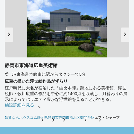
静岡市東海道広重美術館
JR東海道本線由比駅からタクシーで5分
広重の描いた浮世絵作品がずらり
江戸時代に大名が宿泊した「由比本陣」跡地にある美術館。浮世
絵師・歌川広重の作品を中心に約1400点を収蔵し、月替わりの展
示によってバラエティ豊かな浮世絵を見ることができる。
施設詳細を見る
賃貸ならハウスコム
静岡県
静岡市
静岡市清水区
御門台駅
エフ・シャープ