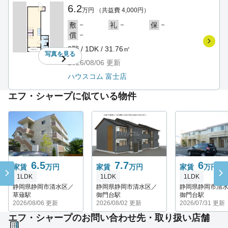
6.2
万円
（共益費 4,000円）
－
－
－
敷
礼
保
－
償
3階 / 1DK / 31.76㎡
写真を
見る
2026/08/06
更新
ハウスコム 富士店
エフ・シャープに似ている物件
6.5
7.7
6
家賃
万円
家賃
万円
家賃
万円
1LDK
1LDK
1LDK
静岡県静岡市清水区／
静岡県静岡市清水区／
静岡県静岡市清
草薙駅
御門台駅
御門台駅
2026/08/06 更新
2026/08/02 更新
2026/07/31 更新
エフ・シャープのお問い合わせ先・取り扱い店舗