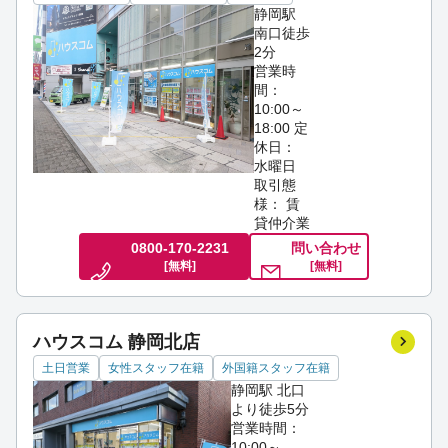
静岡駅
南口徒歩
2分
営業時
間：
10:00～
18:00
定
休日：
水曜日
取引態
様： 賃
貸仲介業
0800-170-2231
問い合わせ
[無料]
[無料]
ハウスコム 静岡北店
土日営業
女性スタッフ在籍
外国籍スタッフ在籍
静岡駅 北口
より徒歩5分
営業時間：
10:00～