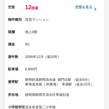
12
空室
空室を見る
部屋
物件種別
賃貸マンション
階層
地上4階
構造
RC
築年数
2006年12月（築20年）
駐車場
8,800円
静岡鉄道静岡清水線
御門台駅
（徒歩5分）
最寄駅
東海道本線（JR東海）
草薙駅
（徒歩15分）
所在地
静岡県静岡市清水区草薙杉道
小学校学区
清水有度第二小学校