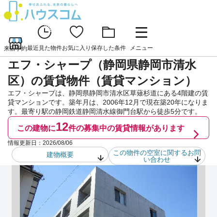
最近見た物件
お気に入り
保存した条件
メニュー
来店予約
エフ・シャープ（静岡県静岡市清水
区）の賃貸物件（賃貸マンション）
エフ・シャープは、静岡県静岡市清水区草薙杉道にある4階建の賃
貸マンションです。築年月は、2006年12月で現在築20年になりま
す。最寄り駅の静岡鉄道静岡清水線御門台駅から徒歩5分です。
12
この建物に
件の
募集中の賃貸情報があります
情報更新日：
2026/08/06
この物件の空室に関するお問
建物概要
い合わせ