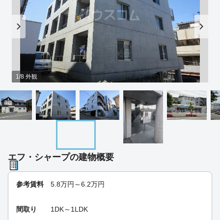
1/8 外観
エフ・シャープの建物概要
参考賃料
5.8
万円～
6.2
万円
間取り
1DK～1LDK