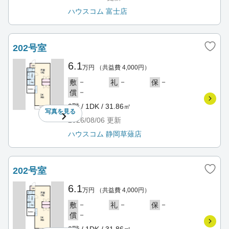
ハウスコム 富士店
202号室
6.1
万円
（共益費 4,000円）
－
－
－
敷
礼
保
－
償
2階 / 1DK / 31.86㎡
写真を
見る
2026/08/06
更新
ハウスコム 静岡草薙店
202号室
6.1
万円
（共益費 4,000円）
－
－
－
敷
礼
保
－
償
2階 / 1DK / 31.86㎡