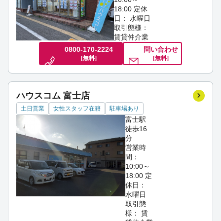
18:00
定休
日： 水曜日
取引態様：
賃貸仲介業
0800-170-2224
問い合わせ
[無料]
[無料]
ハウスコム 富士店
土日営業
女性スタッフ在籍
駐車場あり
富士駅
徒歩16
分
営業時
間：
10:00～
18:00
定
休日：
水曜日
取引態
様： 賃