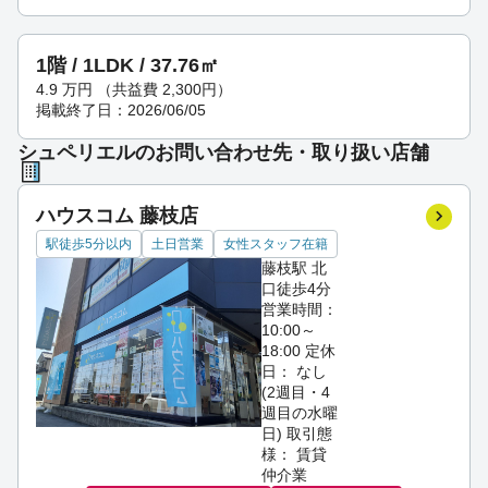
1階 / 1LDK / 37.76㎡
4.9
万円
（共益費 2,300円）
掲載終了日：2026/06/05
シュペリエルのお問い合わせ先・取り扱い店舗
ハウスコム 藤枝店
駅徒歩5分以内
土日営業
女性スタッフ在籍
藤枝駅 北
口徒歩4分
営業時間：
10:00～
18:00
定休
日： なし
(2週目・4
週目の水曜
日)
取引態
様： 賃貸
仲介業