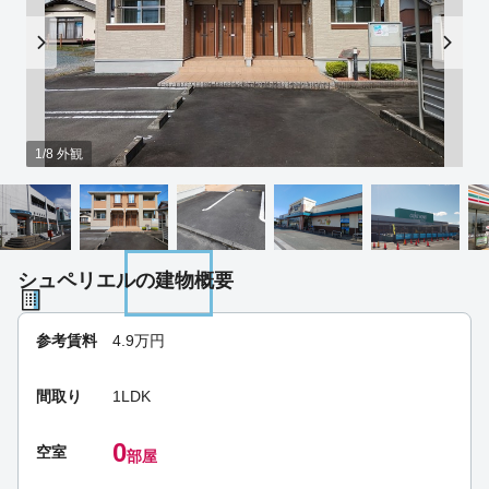
1/8 外観
シュペリエルの建物概要
参考賃料
4.9
万円
間取り
1LDK
0
空室
部屋