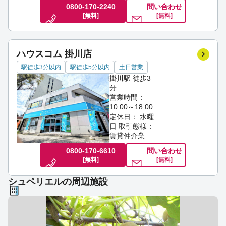
0800-170-2240
問い合わせ
[無料]
[無料]
ハウスコム 掛川店
駅徒歩3分以内
駅徒歩5分以内
土日営業
掛川駅 徒歩3
分
営業時間：
10:00～18:00
定休日： 水曜
日
取引態様：
賃貸仲介業
0800-170-6610
問い合わせ
[無料]
[無料]
シュペリエルの周辺施設