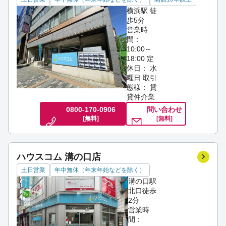
横浜駅 徒
歩5分
営業時
間：
10:00～
18:00
定
休日： 水
曜日
取引
態様： 賃
貸仲介業
0800-170-0906
問い合わせ
[無料]
[無料]
ハウスコム 溝の口店
土日営業
年中無休（年末年始などを除く）
溝の口駅
北口徒歩
2分
営業時
間：