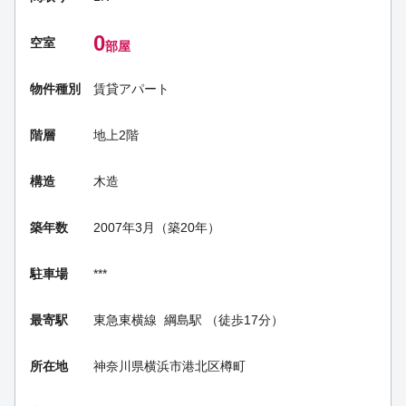
0
空室
部屋
物件種別
賃貸アパート
階層
地上2階
構造
木造
築年数
2007年3月（築20年）
駐車場
***
最寄駅
東急東横線
綱島駅
（徒歩17分）
所在地
神奈川県横浜市港北区樽町