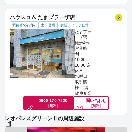
ハウスコム たまプラーザ店
駅徒歩5分以内
土日営業
女性スタッフ在籍
たまプラ
ーザ駅
徒歩4分
営業時
間：
10:00～
18:00
定
休日：
水曜日
取引態
様： 賃
貸仲介業
0800-170-7820
問い合わせ
[無料]
[無料]
レオパレスグリーンⅡの周辺施設