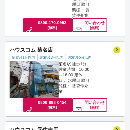
曜日
取引
態様： 賃
貸仲介業
0800-170-0993
問い合わせ
[無料]
[無料]
ハウスコム 菊名店
駅徒歩1分以内
駅徒歩3分以内
駅徒歩5分以内
菊名駅 徒歩1分
営業時間：10:00
～18:00
定休
日： 水曜日
取引
態様： 賃貸仲介
業
0800-888-0454
問い合わせ
[無料]
[無料]
ハウスコム 元住吉店