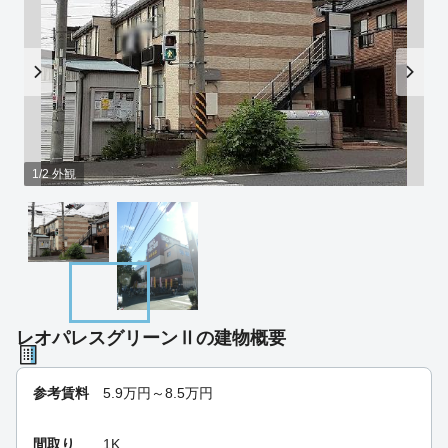
1/2 外観
レオパレスグリーンⅡの建物概要
参考賃料
5.9
万円～
8.5
万円
間取り
1K