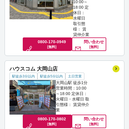
10:00～
18:00
定
休日：
水曜日
取引態
様： 賃
貸仲介業
0800-170-0949
問い合わせ
[無料]
[無料]
ハウスコム 大岡山店
駅徒歩3分以内
駅徒歩5分以内
土日営業
大岡山駅 徒歩1分
営業時間：10:00
～18:00
定休日：
火曜日・水曜日
取
引態様： 賃貸仲介
業
0800-170-0802
問い合わせ
[無料]
[無料]