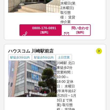
水曜日(第
2木曜日)
取引態
様： 賃貸
仲介業
0800-170-0891
問い合わせ
[無料]
[無料]
ハウスコム 川崎駅前店
駅徒歩3分以内
駅徒歩5分以内
土日営業
川崎駅 北口
東徒歩2分
営業時間：
10:00～
18:00
定休
日： 水曜日
(年末年始12
月25日～1月
3日まで休
業)
取引態
様： 賃貸仲