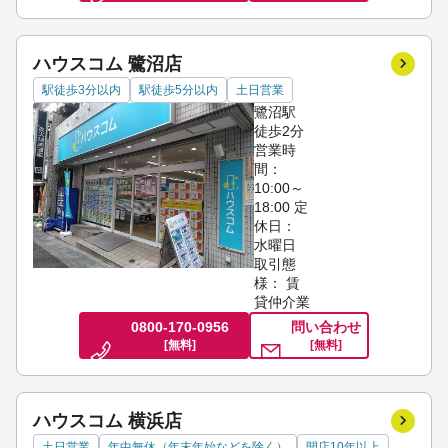
ハウスコム 鷺沼店
駅徒歩3分以内
駅徒歩5分以内
土日営業
鷺沼駅
徒歩2分
営業時
間：
10:00～
18:00
定
休日：
水曜日
取引態
様： 賃
貸仲介業
0800-170-0956
問い合わせ
[無料]
[無料]
ハウスコム 横浜店
土日営業
年中無休（年末年始などを除く）
開店10年以上