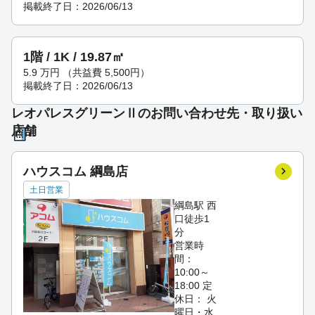
掲載終了日：2026/06/13
1階 / 1K / 19.87㎡
5.9
万円
（共益費 5,500円）
掲載終了日：2026/06/13
レオパレスグリーンⅡのお問い合わせ先・取り扱い
店舗
ハウスコム 綱島店
土日営業
綱島駅 西
口徒歩1
分
営業時
間：
10:00～
18:00
定
休日： 火
曜日・水