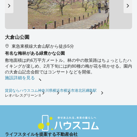
大倉山公園
東急東横線大倉山駅から徒歩5分
有名な梅林がある緑豊かな公園
敷地面積は約6万平方メートル。林の中の散策路はちょっとしたハ
イキングが楽しめ、2月下旬には約80種の梅が花を咲かせる。園内
の大倉山記念会館ではコンサートなどを開催。
施設詳細を見る
賃貸ならハウスコム
神奈川県
横浜市
横浜市港北区
綱島駅
レオパレスグリーンⅡ
ライフスタイルを提案する不動産会社