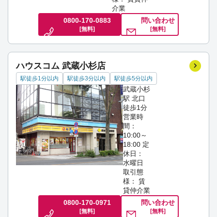
介業
0800-170-0883
問い合わせ
[無料]
[無料]
ハウスコム 武蔵小杉店
駅徒歩1分以内
駅徒歩3分以内
駅徒歩5分以内
武蔵小杉
駅 北口
徒歩1分
営業時
間：
10:00～
18:00
定
休日：
水曜日
取引態
様： 賃
貸仲介業
0800-170-0971
問い合わせ
[無料]
[無料]