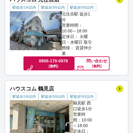
駅徒歩1分以内
駅徒歩3分以内
駅徒歩5分以内
元住吉駅 徒歩1
分
営業時間：
10:00～18:00
定休日： 火曜
日・水曜日
取引
態様： 賃貸仲介
業
0800-170-0978
問い合わせ
[無料]
[無料]
ハウスコム 鶴見店
駅徒歩1分以内
駅徒歩3分以内
駅徒歩5分以内
鶴見駅 西
口徒歩1分
営業時
間：10:00
～18:00
定休日：