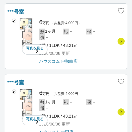
***号室
6
万円
（共益費 4,000円）
1ヶ月
－
－
敷
礼
保
－
償
1階 / 1LDK / 43.21㎡
写真を
見る
2026/08/08
更新
ハウスコム 伊勢崎店
***号室
6
万円
（共益費 4,000円）
1ヶ月
－
－
敷
礼
保
－
償
1階 / 1LDK / 43.21㎡
写真を
見る
2026/08/08
更新