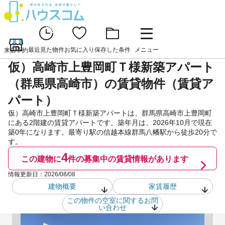
最近見た物件
お気に入り
保存した条件
メニュー
来店予約
仮）高崎市上豊岡町Ｔ様新築アパート
（群馬県高崎市）の賃貸物件（賃貸ア
パート）
仮）高崎市上豊岡町Ｔ様新築アパートは、群馬県高崎市上豊岡町
にある2階建の賃貸アパートです。築年月は、2026年10月で現在
築0年になります。最寄り駅の信越本線群馬八幡駅から徒歩20分で
す。
4
この建物に
件の
募集中の賃貸情報があります
情報更新日：
2026/08/08
建物概要
家賃履歴
この物件の空室に関するお問
い合わせ