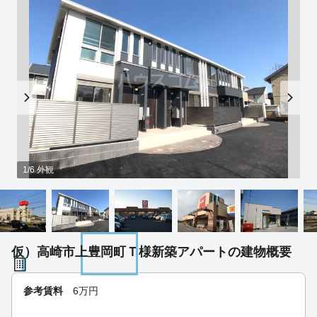
1/6 外観
仮）高崎市上豊岡町Ｔ様新築アパートの建物概要
参考賃料
6
万円