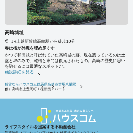
高崎城址
JR上越新幹線高崎駅から徒歩10分
春は桜が外堀を埋め尽くす
かつて和田城と呼ばれていた高崎城の跡。現在残っているのは土
塁と堀のみで、乾櫓と東門は復元されたもの。高崎の歴史に思い
を馳せるには最適なスポットだ。
施設詳細を見る
賃貸ならハウスコム
群馬県
高崎市
群馬八幡駅
仮）高崎市上豊岡町Ｔ様新築アパート
ライフスタイルを提案する不動産会社
賃貸物件（マンション･アパート）検索サイト"ハウスコム"