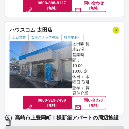
0800-888-8127
問い合わせ
[無料]
[無料]
ハウスコム 太田店
土日営業
女性スタッフ在籍
駐車場あり
太田駅 徒
歩27分
営業時
間：
10:00～
18:00
定
休日： 水
曜日
取引
態様： 賃
貸仲介業
0800-919-7499
問い合わせ
[無料]
[無料]
仮）高崎市上豊岡町Ｔ様新築アパートの周辺施設