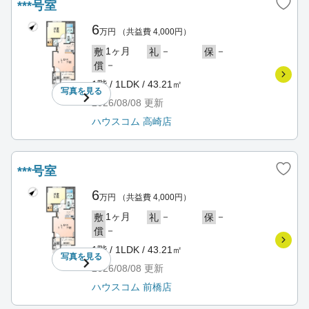
***号室
6
万円
（共益費 4,000円）
1ヶ月
－
－
敷
礼
保
－
償
1階 / 1LDK / 43.21㎡
写真を
見る
2026/08/08
更新
ハウスコム 高崎店
***号室
6
万円
（共益費 4,000円）
1ヶ月
－
－
敷
礼
保
－
償
1階 / 1LDK / 43.21㎡
写真を
見る
2026/08/08
更新
ハウスコム 前橋店