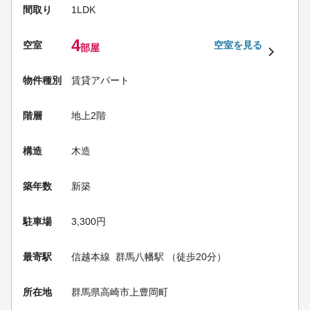
間取り
1LDK
4
空室
空室を見る
部屋
物件種別
賃貸アパート
階層
地上2階
構造
木造
築年数
新築
駐車場
3,300円
最寄駅
信越本線
群馬八幡駅
（徒歩20分）
所在地
群馬県高崎市上豊岡町