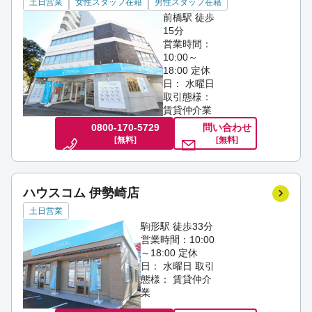
土日営業
女性スタッフ在籍
男性スタッフ在籍
前橋駅 徒歩
15分
営業時間：
10:00～
18:00
定休
日： 水曜日
取引態様：
賃貸仲介業
0800-170-5729
問い合わせ
[無料]
[無料]
ハウスコム 伊勢崎店
土日営業
駒形駅 徒歩33分
営業時間：10:00
～18:00
定休
日： 水曜日
取引
態様： 賃貸仲介
業