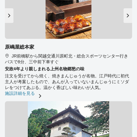
原嶋屋総本家
JR前橋駅から関越交通川原町北・総合スポーツセンター行き
バスで8分、三中前下車すぐ
安政4年より親しまれる上州名物郷愁の味
注文を受けてから焼く、焼きまんじゅうが名物。江戸時代に初代
主人が考案したもので、あんが入っていないまんじゅうにミソダ
レをつけてあぶる。温かく香ばしい味わいが人気。
施設詳細を見る