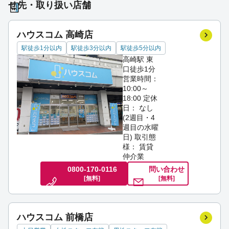
せ先・取り扱い店舗
ハウスコム 高崎店
駅徒歩1分以内
駅徒歩3分以内
駅徒歩5分以内
高崎駅 東
口徒歩1分
営業時間：
10:00～
18:00
定休
日： なし
(2週目・4
週目の水曜
日)
取引態
様： 賃貸
仲介業
0800-170-0116
問い合わせ
[無料]
[無料]
ハウスコム 前橋店