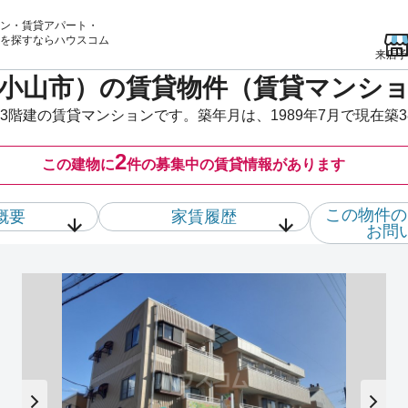
ン・賃貸アパート・
を
探すならハウスコム
来店予
小山市）の賃貸物件（賃貸マンシ
階建の賃貸マンションです。築年月は、1989年7月で現在築
2
この建物に
件の
募集中の賃貸情報があります
この物件の
概要
家賃履歴
お問