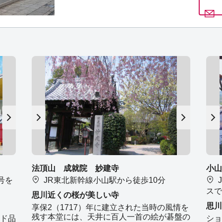
法頂山 成就院 妙建寺
小山
号を
JR東北新幹線小山駅から徒歩10分
スで
思川近くの桜が美しい寺
思川
享保2（1717）年に建立された当時の風情を
残す本堂には、天井に百人一首の絵が碁盤の
ド品
ショ