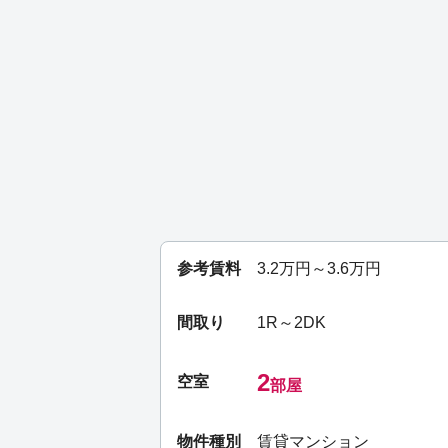
参考賃料
3.2
万円～
3.6
万円
間取り
1R～2DK
2
空室
部屋
物件種別
賃貸マンション