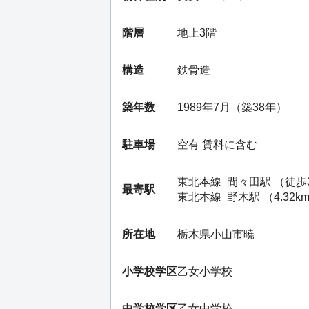
階層
地上3階
構造
鉄骨造
築年数
1989年7月（築38年）
駐車場
空有 賃料に含む
東北本線
間々田駅
（徒歩
最寄駅
東北本線
野木駅
（4.32k
所在地
栃木県小山市暁
小学校学区
乙女小学校
中学校学区
乙女中学校