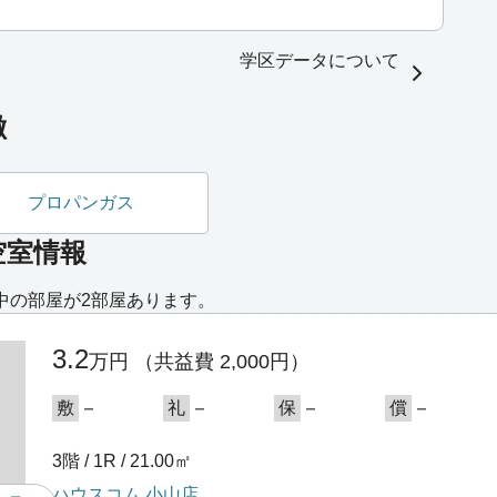
学区データについて
徴
プロパンガス
空室情報
中の部屋が2部屋あります。
3.2
万円
（共益費 2,000円）
－
－
－
－
敷
礼
保
償
3階 / 1R / 21.00㎡
ハウスコム 小山店