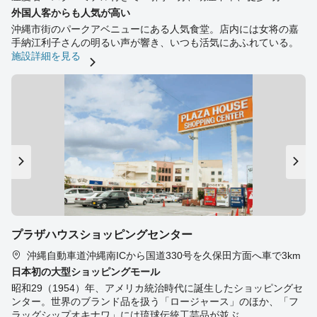
外国人客からも人気が高い
沖縄市街のパークアベニューにある人気食堂。店内には女将の嘉
手納江利子さんの明るい声が響き、いつも活気にあふれている。
施設詳細を見る
プラザハウスショッピングセンター
沖縄自動車道沖縄南ICから国道330号を久保田方面へ車で3km
日本初の大型ショッピングモール
昭和29（1954）年、アメリカ統治時代に誕生したショッピングセ
ンター。世界のブランド品を扱う「ロージャース」のほか、「フ
ラッグシップオキナワ」には琉球伝統工芸品が並ぶ。