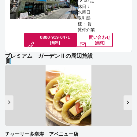
18:00
定
休日：
水曜日
取引態
様： 賃
貸仲介業
0800-919-0471
問い合わせ
[無料]
[無料]
プレミアム ガーデンⅡの周辺施設
チャーリー多幸寿 アベニュー店