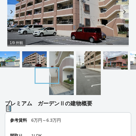
1/9 外観
プレミアム ガーデンⅡの建物概要
参考賃料
6
万円～
6.3
万円
間取り
1LDK