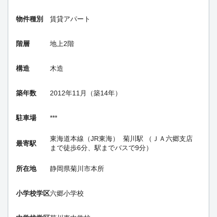
物件種別
賃貸アパート
階層
地上2階
構造
木造
築年数
2012年11月（築14年）
駐車場
***
東海道本線（JR東海）
菊川駅
（ＪＡ六郷支店
最寄駅
まで徒歩6分、駅までバスで9分）
所在地
静岡県菊川市本所
小学校学区
六郷小学校