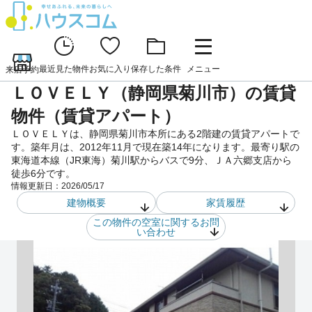
最近見た物件
お気に入り
保存した条件
メニュー
来店予約
ＬＯＶＥＬＹ（静岡県菊川市）の賃貸
物件（賃貸アパート）
ＬＯＶＥＬＹは、静岡県菊川市本所にある2階建の賃貸アパートで
す。築年月は、2012年11月で現在築14年になります。最寄り駅の
東海道本線（JR東海）菊川駅からバスで9分、ＪＡ六郷支店から
徒歩6分です。
情報更新日：
2026/05/17
建物概要
家賃履歴
この物件の空室に関するお問
い合わせ