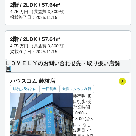
2階 / 2LDK / 57.64㎡
4.75
万円
（共益費 3,300円）
掲載終了日：2025/11/15
2階 / 2LDK / 57.64㎡
4.75
万円
（共益費 3,300円）
掲載終了日：2025/11/15
ＬＯＶＥＬＹのお問い合わせ先・取り扱い店舗
ハウスコム 藤枝店
駅徒歩5分以内
土日営業
女性スタッフ在籍
藤枝駅 北
口徒歩4分
営業時間：
10:00～
18:00
定休
日： なし
(2週目・4