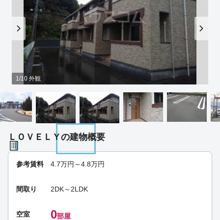
1/10 外観
ＬＯＶＥＬＹの建物概要
参考賃料
4.7
万円～
4.8
万円
間取り
2DK～2LDK
0
空室
部屋