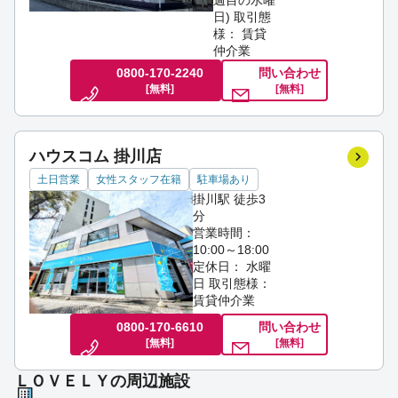
週目の水曜
日)
取引態
様： 賃貸
仲介業
0800-170-2240
問い合わせ
[無料]
[無料]
ハウスコム 掛川店
土日営業
女性スタッフ在籍
駐車場あり
掛川駅 徒歩3
分
営業時間：
10:00～18:00
定休日： 水曜
日
取引態様：
賃貸仲介業
0800-170-6610
問い合わせ
[無料]
[無料]
ＬＯＶＥＬＹの周辺施設