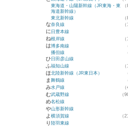
東海道・山陽新幹線（JR東海・東
（
海道新幹線）
東北新幹線
（
な
奈良線
（
に
日豊本線
ね
根岸線
（
は
博多南線
播但線
ひ
日田彦山線
ふ
福知山線
（
ほ
北陸新幹線（JR東日本）
ま
舞鶴線
み
水戸線
（
む
武蔵野線
（9
め
名松線
や
山形新幹線
よ
横須賀線
（2
り
陸羽東線