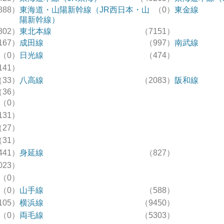
888）
東海道・山陽新幹線（JR西日本・山
（0）
東金線
陽新幹線）
802）
東北本線
（7151）
167）
成田線
（997）
南武線
（0）
日光線
（474）
141）
（33）
八高線
（2083）
阪和線
（36）
（0）
131）
（27）
（31）
441）
身延線
（827）
023）
（0）
（0）
山手線
（588）
105）
横浜線
（9450）
（0）
両毛線
（5303）