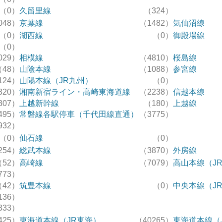
（0）
久留里線
（324）
048）
京葉線
（1482）
気仙沼線
（0）
湖西線
（0）
御殿場線
（0）
029）
相模線
（4810）
桜島線
（48）
山陰本線
（1088）
参宮線
124）
山陽本線（JR九州）
（0）
320）
湘南新宿ライン・高崎東海道線
（2238）
信越本線
307）
上越新幹線
（180）
上越線
495）
常磐線各駅停車（千代田線直通）
（3775）
932）
（0）
仙石線
（0）
254）
総武本線
（3870）
外房線
（52）
高崎線
（7079）
高山本線（J
773）
（42）
筑豊本線
（0）
中央本線（J
136）
333）
425）
東海道本線（JR東海）
（40265）
東海道本線（