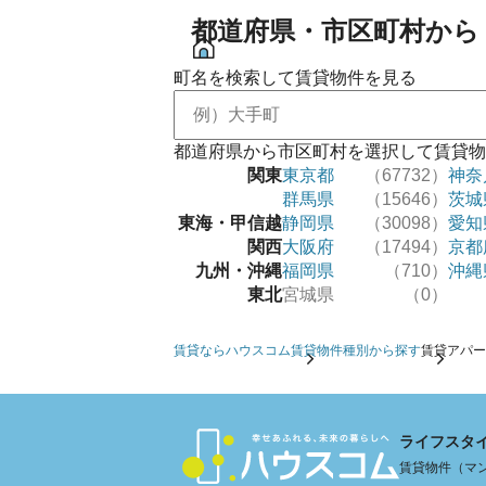
都道府県・市区町村から
町名を検索して賃貸物件を見る
都道府県から市区町村を選択して賃貸物
関東
東京都
（67732）
神奈
群馬県
（15646）
茨城
東海・甲信越
静岡県
（30098）
愛知
関西
大阪府
（17494）
京都
九州・沖縄
福岡県
（710）
沖縄
東北
宮城県
（0）
賃貸ならハウスコム
賃貸物件種別から探す
賃貸アパー
ライフスタ
賃貸物件（マン