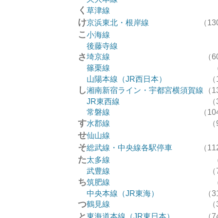
く
草津線
け
京浜東北・根岸線
（13
こ
小海線
後藤寺線
さ
埼京線
（6
篠栗線
山陽本線（JR西日本）
（
し
湘南新宿ライン・宇都宮横須賀線
（1
JR東西線
（
常磐線
（10
す
水郡線
（
せ
仙山線
そ
総武線・中央線各駅停車
（11
た
太多線
武豊線
（
ち
筑肥線
中央本線（JR東海）
（3
つ
鶴見線
（
と
東海道本線（JR東日本）
（7