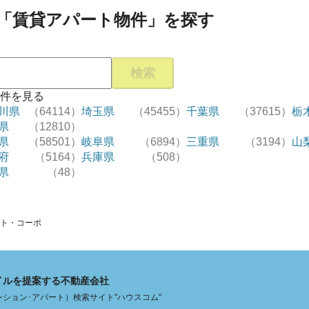
「賃貸アパート物件」を探す
検索
件を見る
川県
（64114）
埼玉県
（45455）
千葉県
（37615）
栃
県
（12810）
県
（58501）
岐阜県
（6894）
三重県
（3194）
山
府
（5164）
兵庫県
（508）
県
（48）
ト・コーポ
イルを提案する不動産会社
ション･アパート）検索サイト"ハウスコム"