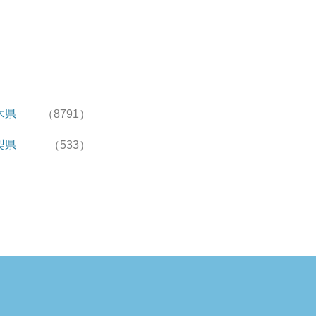
木県
（8791）
梨県
（533）