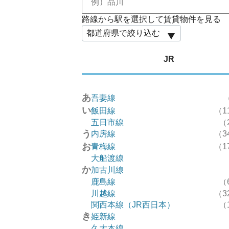
路線から駅を選択して賃貸物件を見る
JR
あ
吾妻線
い
飯田線
（1
五日市線
（
う
内房線
（3
お
青梅線
（1
大船渡線
か
加古川線
鹿島線
（
川越線
（3
関西本線（JR西日本）
（
き
姫新線
久大本線