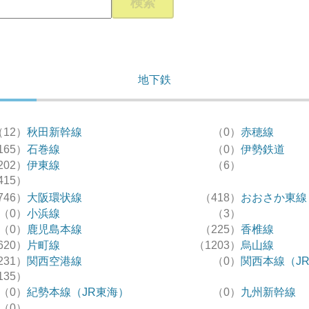
検索
地下鉄
（12）
秋田新幹線
（0）
赤穂線
165）
石巻線
（0）
伊勢鉄道
202）
伊東線
（6）
415）
746）
大阪環状線
（418）
おおさか東線
（0）
小浜線
（3）
（0）
鹿児島本線
（225）
香椎線
620）
片町線
（1203）
烏山線
231）
関西空港線
（0）
関西本線（J
135）
（0）
紀勢本線（JR東海）
（0）
九州新幹線
（0）