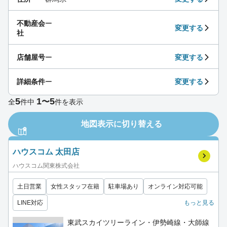
不動産会
ー
変更する
社
店舗屋号
ー
変更する
詳細条件
ー
変更する
5
1
5
〜
全
件中
件を表示
地図表示に切り替える
ハウスコム 太田店
ハウスコム関東株式会社
土日営業
女性スタッフ在籍
駐車場あり
オンライン対応可能
LINE対応
もっと見る
東武スカイツリーライン・伊勢崎線・大師線