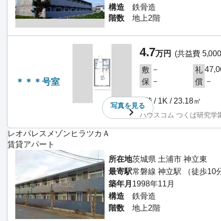
構造
鉄骨造
階数
地上2階
4.7
万円
(共益費 5,00
－
47,
敷
礼
＊＊＊号室
－
－
保
償
2階 / 1K / 23.18㎡
写真を
見る
ハウスコム つくば研究学
レオパレスメゾンヒラツカＡ
賃貸アパート
所在地
茨城県 土浦市 神立東
最寄駅
常磐線 神立駅 （徒歩10
築年月
1998年11月
構造
鉄骨造
階数
地上2階