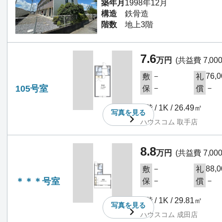
築年月
1998年12月
構造
鉄骨造
階数
地上3階
7.6
万円
(共益費 7,00
－
76,
敷
礼
105号室
－
－
保
償
1階 / 1K / 26.49㎡
写真を
見る
ハウスコム 取手店
8.8
万円
(共益費 7,00
－
88,
敷
礼
＊＊＊号室
－
－
保
償
3階 / 1K / 29.81㎡
写真を
見る
ハウスコム 成田店