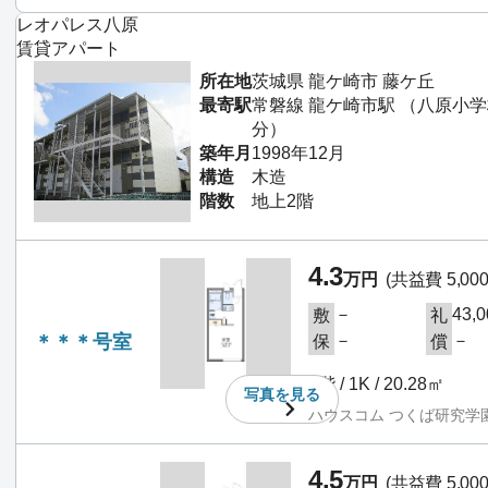
レオパレス八原
賃貸アパート
所在地
茨城県 龍ケ崎市 藤ケ丘
最寄駅
常磐線 龍ケ崎市駅 （八原小
分）
築年月
1998年12月
構造
木造
階数
地上2階
4.3
万円
(共益費 5,00
－
43,
敷
礼
＊＊＊号室
－
－
保
償
1階 / 1K / 20.28㎡
写真を
見る
ハウスコム つくば研究学
4.5
万円
(共益費 5,00