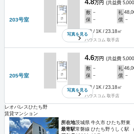
4.8
万円
(共益費 5,00
－
48,
敷
礼
203号室
－
－
保
償
2階 / 1K / 23.18㎡
写真を
見る
ハウスコム 取手店
4.6
万円
(共益費 5,00
－
46,
敷
礼
205号室
－
－
保
償
2階 / 1K / 23.18㎡
写真を
見る
ハウスコム 取手店
レオパレスひたち野
賃貸マンション
所在地
茨城県 牛久市 ひたち野東
最寄駅
常磐線 ひたち野うしく駅 