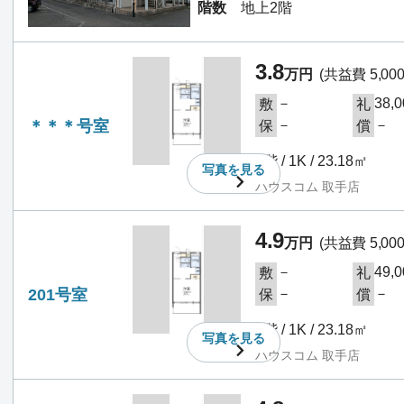
階数
地上2階
3.8
万円
(共益費 5,00
－
38,
敷
礼
＊＊＊号室
－
－
保
償
1階 / 1K / 23.18㎡
写真を
見る
ハウスコム 取手店
4.9
万円
(共益費 5,00
－
49,
敷
礼
201号室
－
－
保
償
2階 / 1K / 23.18㎡
写真を
見る
ハウスコム 取手店