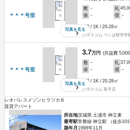
－
45,
敷
礼
＊＊＊号室
－
－
保
償
2階 / 1K / 20.28㎡
写真を
見る
ハウスコム つくば研究学
3.7
万円
(共益費 5,00
－
37,
敷
礼
＊＊＊号室
－
－
保
償
2階 / 1K / 20.28㎡
写真を
見る
ハウスコム 取手店
レオパレスメゾンヒラツカＢ
賃貸アパート
所在地
茨城県 土浦市 神立東
最寄駅
常磐線 神立駅 （徒歩10
築年月
1998年11月