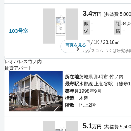
3.4
万円
(共益費 5,00
－
34,
敷
礼
103号室
－
－
保
償
1階 / 1K / 23.18㎡
写真を
見る
ハウスコム つくば研究学
レオパレス竹ノ内
賃貸アパート
所在地
茨城県 那珂市 竹ノ内
最寄駅
水郡線 上菅谷駅 （徒歩1
築年月
1998年9月
構造
木造
階数
地上2階
5.1
万円
(共益費 5,50