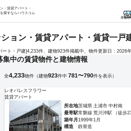
ン・賃貸アパート・
を
探すならハウスコム
来店予
ンション・賃貸アパート・賃貸一戸
ト・戸建]4,233件、建物923件掲載中。物件更新日：2026年
募集中の賃貸物件と建物情報
4,233
923
781〜790
全
物件
（建物
件中
件を表示）
レオパレスフラワー
賃貸アパート
所在地
茨城県 土浦市 中村南
最寄駅
常磐線 荒川沖駅 （徒歩2
築年月
1999年1月
構造
鉄骨造