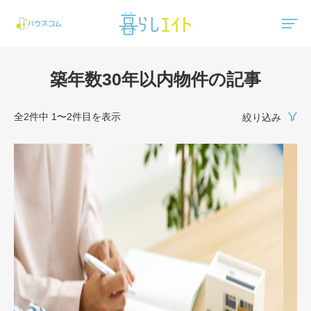
"ハウスコム"は、全国の最新の賃貸マンション・賃貸アパートの賃貸住宅情報をご紹介しています。
築年数30年以内物件の記事
全2件中 1〜2件目を表示
絞り込み