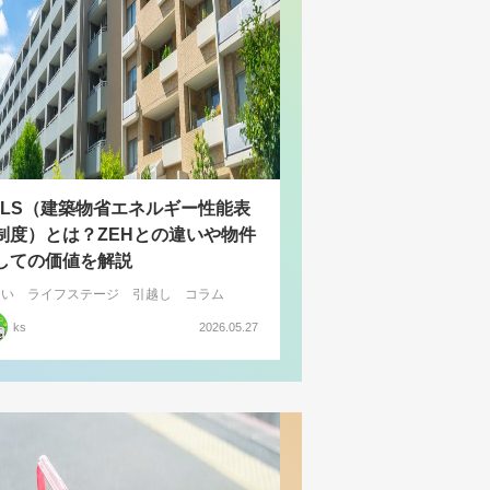
ELS（建築物省エネルギー性能表
制度）とは？ZEHとの違いや物件
しての価値を解説
まい
ライフステージ
引越し
コラム
ks
2026.05.27