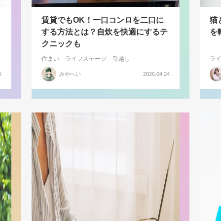
賃貸でもOK！一口コンロを二口に
猫
する方法とは？自炊を快適にするテ
を
クニックも
住まい
ライフステージ
引越し
ラ
5
みやへい
2026.04.24