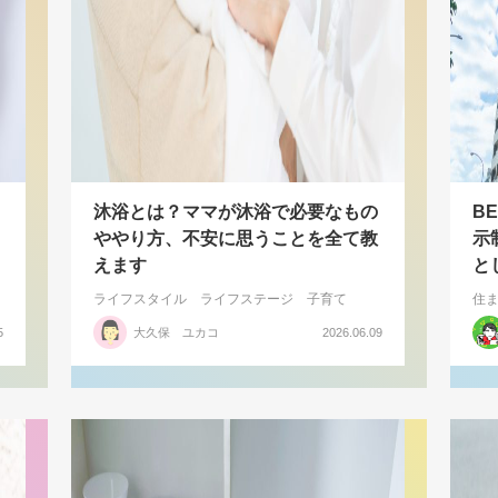
沐浴とは？ママが沐浴で必要なもの
B
ややり方、不安に思うことを全て教
示
えます
と
ライフスタイル
ライフステージ
子育て
住
5
大久保 ユカコ
2026.06.09