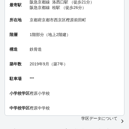
阪急京都線
洛西口駅
（徒歩21分）
最寄駅
阪急京都線
桂駅
（徒歩26分）
所在地
京都府京都市西京区樫原前田町
階層
1階部分（地上2階建）
構造
鉄骨造
築年数
2019年9月（築7年）
駐車場
***
小学校学区
樫原小学校
中学校学区
樫原中学校
学区データについて