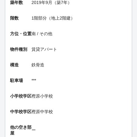
築年数
2019年9月（築7年）
階数
1階部分（地上2階建）
方位・位置
南 / その他
物件種別
賃貸アパート
構造
鉄骨造
駐車場
***
小学校学区
樫原小学校
中学校学区
樫原中学校
他の空き部
ー
屋