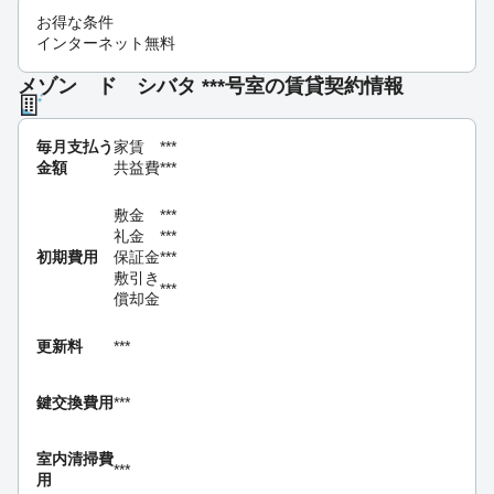
お得な条件
インターネット無料
メゾン ド シバタ ***号室の賃貸契約情報
毎月支払う
家賃
***
金額
共益費
***
敷金
***
礼金
***
初期費用
保証金
***
敷引き
***
償却金
更新料
***
鍵交換費用
***
室内清掃費
***
用