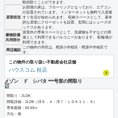
較的防ぐことができます。
お部屋の床は、フローリングとなっており、エアコン
が設置されています。 インターネットも無料で入居後
居室状況
すぐ生活が始められます。 収納スペースとして、基本
的な居室にクローゼットを設置、玄関にはシューズボ
ックスがあります。
居室外の専有スペースとして、洗濯物を干すなどの用
建物設備
途として利用できるバルコニーがあります。 駐輪場が
共用部分
利用できます。
この物件の学区は、樫原小学校区・樫原中学校区で
周辺施設
す。
この物件の取り扱い不動産会社店舗
ハウスコム 桂店
メゾン ド シバタ ***号室の間取り
間取り：2LDK
間取詳細：2LDK（洋６．４・洋７・ＬＤＫ１１．９）
専有面積：60.69㎡
方位：南