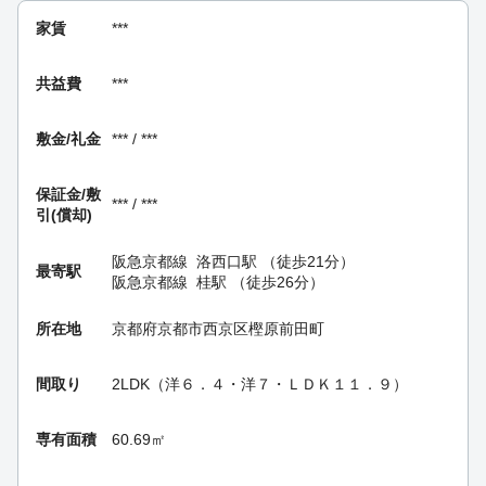
家賃
***
共益費
***
敷金/礼金
*** / ***
保証金/
敷
*** / ***
引(償却)
阪急京都線
洛西口駅
（徒歩21分）
最寄駅
阪急京都線
桂駅
（徒歩26分）
所在地
京都府京都市西京区樫原前田町
間取り
2LDK（洋６．４・洋７・ＬＤＫ１１．９）
専有面積
60.69㎡