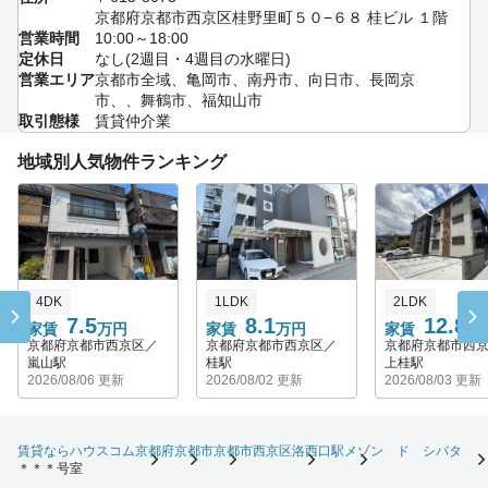
京都府京都市西京区桂野里町５０−６８ 桂ビル １階
営業時間
10:00～18:00
定休日
なし(2週目・4週目の水曜日)
営業エリア
京都市全域、亀岡市、南丹市、向日市、長岡京
市、、舞鶴市、福知山市
取引態様
賃貸仲介業
地域別人気物件ランキング
4DK
1LDK
2LDK
7.5
8.1
12.8
家賃
万円
家賃
万円
家賃
万
京都府京都市西京区／
京都府京都市西京区／
京都府京都市西
嵐山駅
桂駅
上桂駅
2026/08/06 更新
2026/08/02 更新
2026/08/03 更新
賃貸ならハウスコム
京都府
京都市
京都市西京区
洛西口駅
メゾン ド シバタ
＊＊＊号室