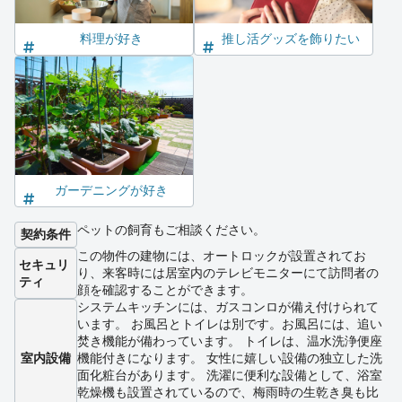
料理が好き
推し活グッズを飾りたい
ガーデニングが好き
ペットの飼育もご相談ください。
契約条件
この物件の建物には、オートロックが設置されてお
セキュリ
り、来客時には居室内のテレビモニターにて訪問者の
ティ
顔を確認することができます。
システムキッチンには、ガスコンロが備え付けられて
います。 お風呂とトイレは別です。お風呂には、追い
焚き機能が備わっています。 トイレは、温水洗浄便座
室内設備
機能付きになります。 女性に嬉しい設備の独立した洗
面化粧台があります。 洗濯に便利な設備として、浴室
乾燥機も設置されているので、梅雨時の生乾き臭も比