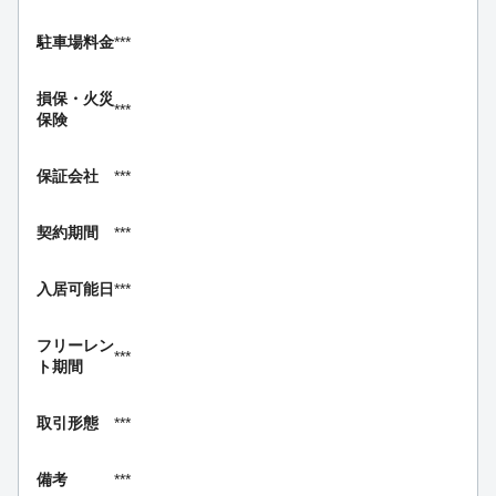
駐車場料金
***
損保・
火災
***
保険
保証会社
***
契約期間
***
入居可能日
***
フリーレン
***
ト期間
取引形態
***
備考
***