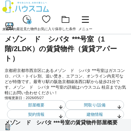
1
最近見た物件
お気に入り
保存した条件
メニュー
来店予約
メゾン ド シバタ ***号室（1
階/2LDK）の賃貸物件（賃貸アパー
ト）
京都府京都市西京区にあるメゾン ド シバタ ***号室はガスコン
ロ、バス・トイレ別、追い焚き、エアコン、オンライン内見可な
どが特徴です。最寄り駅の阪急京都線洛西口駅から徒歩21分で
す。メゾン ド シバタ ***号室の詳細はハウスコム 桂店までお気
軽にお問い合わせください！
情報更新日：
2026/05/27
部屋概要
間取り/設備
契約情報
建物情報
メゾン ド シバタ ***号室の賃貸物件部屋概要