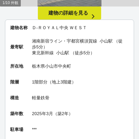
1/10 外観
建物の詳細を見る
建物名称
Ｄ-ＲＯＹＡＬ中央 ＷＥＳＴ
湘南新宿ライン・宇都宮横須賀線
小山駅
（徒
最寄駅
歩5分）
東北新幹線
小山駅
（徒歩5分）
所在地
栃木県小山市中央町
階層
1階部分（地上3階建）
構造
軽量鉄骨
築年数
2025年3月（築2年）
駐車場
***