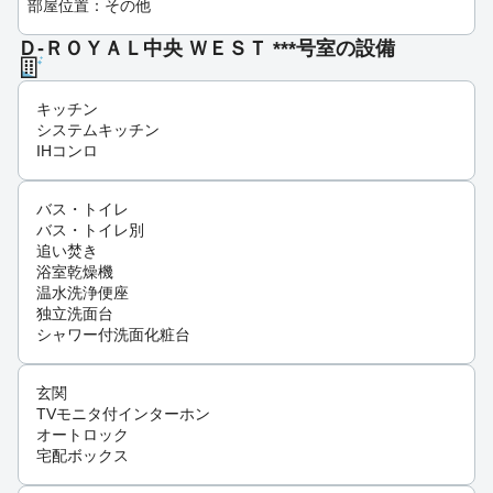
部屋位置：その他
Ｄ-ＲＯＹＡＬ中央 ＷＥＳＴ ***号室の設備
キッチン
システムキッチン
IHコンロ
バス・トイレ
バス・トイレ別
追い焚き
浴室乾燥機
温水洗浄便座
独立洗面台
シャワー付洗面化粧台
玄関
TVモニタ付インターホン
オートロック
宅配ボックス