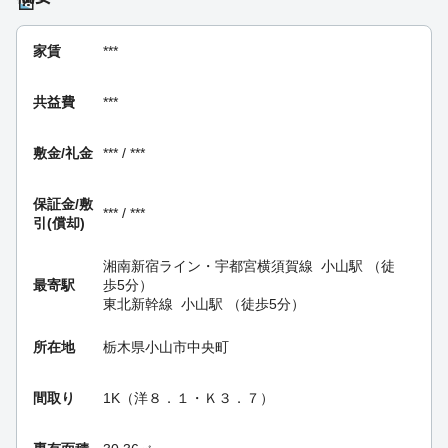
家賃
***
共益費
***
敷金/礼金
*** / ***
保証金/
敷
*** / ***
引(償却)
湘南新宿ライン・宇都宮横須賀線
小山駅
（徒
最寄駅
歩5分）
東北新幹線
小山駅
（徒歩5分）
所在地
栃木県小山市中央町
間取り
1K（洋８．１・Ｋ３．７）