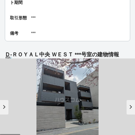
ト期間
取引形態
***
備考
***
Ｄ-ＲＯＹＡＬ中央 ＷＥＳＴ ***号室の建物情報