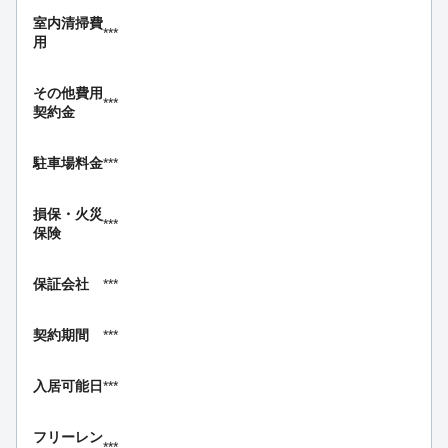
室内清掃費
***
用
その他費用
***
契約金
駐車場料金
***
損保・
火災
***
保険
保証会社
***
契約期間
***
入居可能日
***
フリーレン
***