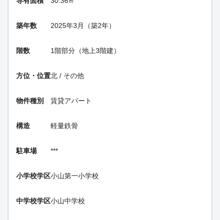
専有面積
30.36㎡
築年数
2025年3月（築2年）
階数
1階部分（地上3階建）
方位・位置
北 / その他
物件種別
賃貸アパート
構造
軽量鉄骨
駐車場
***
小学校学区
小山第一小学校
中学校学区
小山中学校