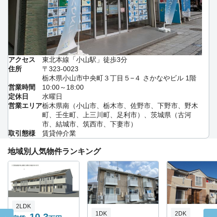
アクセス
東北本線「小山駅」徒歩3分
住所
〒323-0023
栃木県小山市中央町３丁目５−４ さかなやビル 1階
営業時間
10:00～18:00
定休日
水曜日
営業エリア
栃木県南（小山市、栃木市、佐野市、下野市、野木
町、壬生町、上三川町、足利市）、茨城県（古河
市、結城市、筑西市、下妻市）
取引態様
賃貸仲介業
地域別人気物件ランキング
2LDK
1DK
2DK