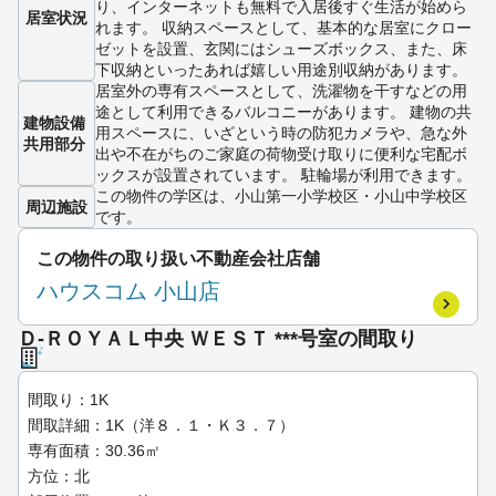
り、インターネットも無料で入居後すぐ生活が始めら
居室状況
れます。 収納スペースとして、基本的な居室にクロー
ゼットを設置、玄関にはシューズボックス、また、床
下収納といったあれば嬉しい用途別収納があります。
居室外の専有スペースとして、洗濯物を干すなどの用
途として利用できるバルコニーがあります。 建物の共
建物設備
用スペースに、いざという時の防犯カメラや、急な外
共用部分
出や不在がちのご家庭の荷物受け取りに便利な宅配ボ
ックスが設置されています。 駐輪場が利用できます。
この物件の学区は、小山第一小学校区・小山中学校区
周辺施設
です。
この物件の取り扱い不動産会社店舗
ハウスコム 小山店
Ｄ-ＲＯＹＡＬ中央 ＷＥＳＴ ***号室の間取り
間取り：1K
間取詳細：1K（洋８．１・Ｋ３．７）
専有面積：30.36㎡
方位：北