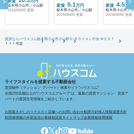
10.3
家賃
万円
5.1
4.5
家賃
万円
家賃
万円
栃木県小山市／小山駅
栃木県小山市／小山駅
栃木県小山市／
2026/08/05 更新
2026/08/05 更新
2026/08/05 更新
賃貸ならハウスコム
栃木県
小山市
小山駅
Ｄ-ＲＯＹＡＬ中央 ＷＥＳＴ
＊＊＊号室
ライフスタイルを提案する不動産会社
賃貸物件（マンション･アパート）検索サイト"ハウスコム"
全国200店舗以上の"ハウスコムグループ"は、最新の賃貸マンション・賃貸ア
パートの賃貸住宅情報をご紹介しています。
お部屋さがしのリクエスト
店舗へのお問い合わせ
勧誘方針
個人情報保護方針
利用者情報の外部送信
お客様相談室
サイトマップ
企業情報
採用情報