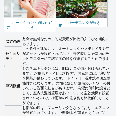
オークション・通販が好
ガーデニングが好き
き
敷金が無料なため、初期費用が比較的安くなる傾向に
契約条件
あります。
この物件の建物には、オートロックや防犯カメラや宅
セキュリ
配ボックスが設置されており、来客時には居室内のテ
ティ
レビモニターにて訪問者の顔を確認することができま
す。
システムキッチンには、IHコンロが備え付けられてい
ます。 お風呂とトイレは別です。お風呂には、追い焚
き機能が備わっています。 トイレは、温水洗浄便座機
能付きになります。 女性に嬉しい設備のシャワーの付
室内設備
いている洗面化粧台があります。 洗濯に便利な設備と
して、室内洗濯機置場があります。浴室乾燥機も設置
されているので、梅雨時の生乾き臭も比較的防ぐこと
ができます。
お部屋の床は、フローリングとなっており、エアコン
が設置されています。 照明器具が備え付けられてお