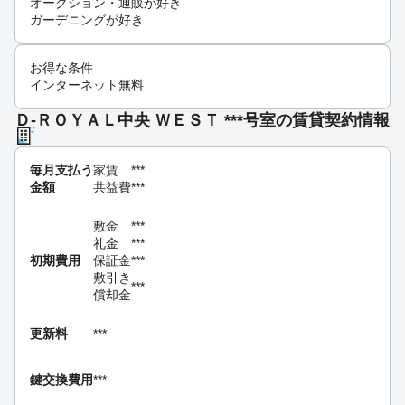
オークション・通販が好き
ガーデニングが好き
お得な条件
インターネット無料
Ｄ-ＲＯＹＡＬ中央 ＷＥＳＴ ***号室の賃貸契約情報
毎月支払う
家賃
***
金額
共益費
***
敷金
***
礼金
***
初期費用
保証金
***
敷引き
***
償却金
更新料
***
鍵交換費用
***