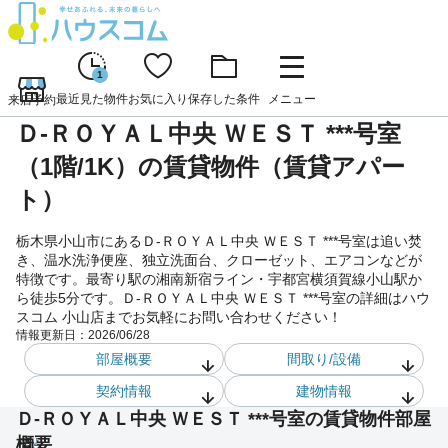
1
最近見た物件
お気に入り
保存した条件
メニュー
来店予約
Ｄ-ＲＯＹＡＬ中央 ＷＥＳＴ ***号室
（1階/1K）の賃貸物件（賃貸アパー
ト）
栃木県小山市にあるＤ-ＲＯＹＡＬ中央 ＷＥＳＴ ***号室は追い焚
き、温水洗浄便座、独立洗面台、クローゼット、エアコンなどが
特徴です。最寄り駅の湘南新宿ライン・宇都宮横須賀線小山駅か
ら徒歩5分です。Ｄ-ＲＯＹＡＬ中央 ＷＥＳＴ ***号室の詳細はハウ
スコム 小山店までお気軽にお問い合わせください！
情報更新日：
2026/06/28
部屋概要
間取り/設備
契約情報
建物情報
Ｄ-ＲＯＹＡＬ中央 ＷＥＳＴ ***号室の賃貸物件部屋
概要