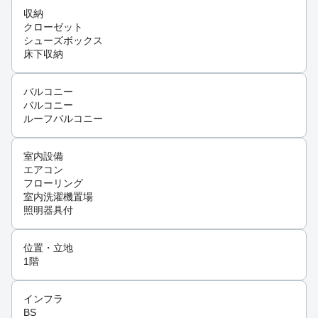
収納
クローゼット
シューズボックス
床下収納
バルコニー
バルコニー
ルーフバルコニー
室内設備
エアコン
フローリング
室内洗濯機置場
照明器具付
位置・立地
1階
インフラ
BS