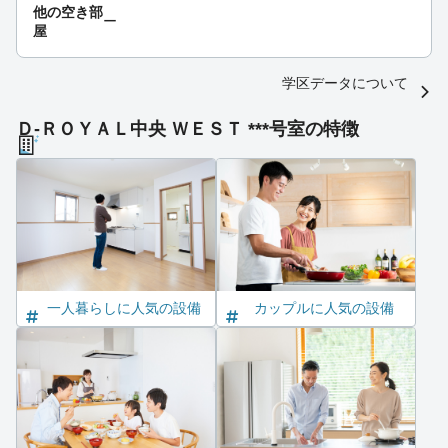
他の空き部
ー
屋
学区データについて
Ｄ-ＲＯＹＡＬ中央 ＷＥＳＴ ***号室の特徴
一人暮らしに人気の設備
カップルに人気の設備