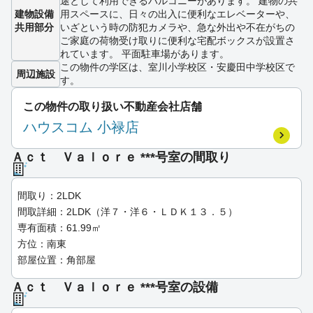
途として利用できるバルコニーがあります。 建物の共
建物設備
用スペースに、日々の出入に便利なエレベーターや、
共用部分
いざという時の防犯カメラや、急な外出や不在がちの
ご家庭の荷物受け取りに便利な宅配ボックスが設置さ
れています。 平面駐車場があります。
この物件の学区は、室川小学校区・安慶田中学校区で
周辺施設
す。
この物件の取り扱い不動産会社店舗
ハウスコム 小禄店
Ａｃｔ Ｖａｌｏｒｅ ***号室の間取り
間取り：2LDK
間取詳細：2LDK（洋７・洋６・ＬＤＫ１３．５）
専有面積：61.99㎡
方位：南東
部屋位置：角部屋
Ａｃｔ Ｖａｌｏｒｅ ***号室の設備