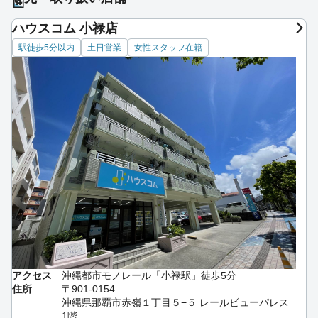
ハウスコム 小禄店
駅徒歩5分以内
土日営業
女性スタッフ在籍
アクセス
沖縄都市モノレール「小禄駅」徒歩5分
住所
〒901-0154
沖縄県那覇市赤嶺１丁目５−５ レールビューパレス
1階