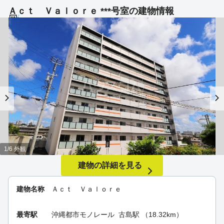
Ａｃｔ Ｖａｌｏｒｅ ***号室の建物情報
1/6 外観
建物の詳細を見る
建物名称
Ａｃｔ Ｖａｌｏｒｅ
最寄駅
沖縄都市モノレール
古島駅
（18.32km）