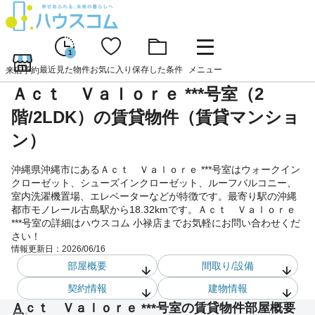
1
最近見た物件
お気に入り
保存した条件
メニュー
来店予約
Ａｃｔ Ｖａｌｏｒｅ ***号室（2
階/2LDK）の賃貸物件（賃貸マンショ
ン）
沖縄県沖縄市にあるＡｃｔ Ｖａｌｏｒｅ ***号室はウォークイン
クローゼット、シューズインクローゼット、ルーフバルコニー、
室内洗濯機置場、エレベーターなどが特徴です。最寄り駅の沖縄
都市モノレール古島駅から18.32kmです。Ａｃｔ Ｖａｌｏｒｅ
***号室の詳細はハウスコム 小禄店までお気軽にお問い合わせくだ
さい！
情報更新日：
2026/06/16
部屋概要
間取り/設備
契約情報
建物情報
Ａｃｔ Ｖａｌｏｒｅ ***号室の賃貸物件部屋概要