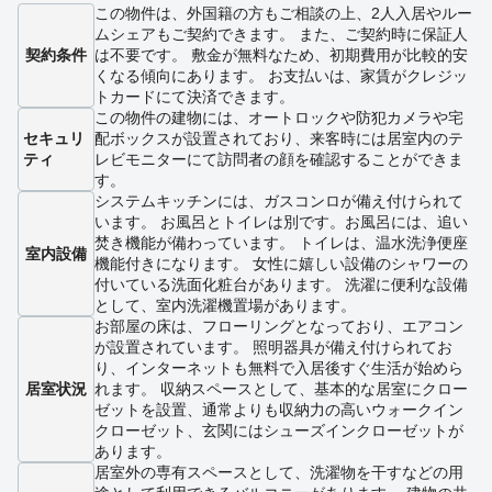
この物件は、外国籍の方もご相談の上、2人入居やルー
ムシェアもご契約できます。 また、ご契約時に保証人
契約条件
は不要です。 敷金が無料なため、初期費用が比較的安
くなる傾向にあります。 お支払いは、家賃がクレジッ
トカードにて決済できます。
この物件の建物には、オートロックや防犯カメラや宅
セキュリ
配ボックスが設置されており、来客時には居室内のテ
ティ
レビモニターにて訪問者の顔を確認することができま
す。
システムキッチンには、ガスコンロが備え付けられて
います。 お風呂とトイレは別です。お風呂には、追い
焚き機能が備わっています。 トイレは、温水洗浄便座
室内設備
機能付きになります。 女性に嬉しい設備のシャワーの
付いている洗面化粧台があります。 洗濯に便利な設備
として、室内洗濯機置場があります。
お部屋の床は、フローリングとなっており、エアコン
が設置されています。 照明器具が備え付けられてお
り、インターネットも無料で入居後すぐ生活が始めら
居室状況
れます。 収納スペースとして、基本的な居室にクロー
ゼットを設置、通常よりも収納力の高いウォークイン
クローゼット、玄関にはシューズインクローゼットが
あります。
居室外の専有スペースとして、洗濯物を干すなどの用