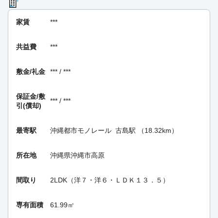
家賃
***
共益費
***
敷金/礼金
*** / ***
保証金/
敷
*** / ***
引(償却)
最寄駅
沖縄都市モノレール
古島駅
（18.32km）
所在地
沖縄県沖縄市高原
間取り
2LDK（洋７・洋６・ＬＤＫ１３．５）
専有面積
61.99㎡