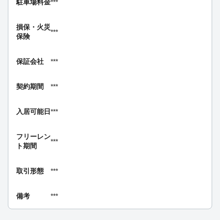
駐車場料金
***
損保・
火災
***
保険
保証会社
***
契約期間
***
入居可能日
***
フリーレン
***
ト期間
取引形態
***
備考
***