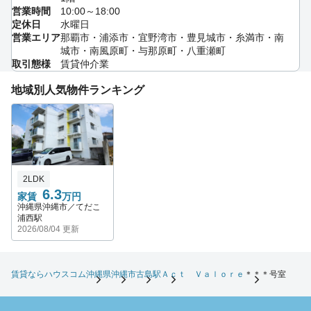
営業時間
10:00～18:00
定休日
水曜日
営業エリア
那覇市・浦添市・宜野湾市・豊見城市・糸満市・南
城市・南風原町・与那原町・八重瀬町
取引態様
賃貸仲介業
地域別人気物件ランキング
2LDK
6.3
家賃
万円
沖縄県沖縄市／てだこ
浦西駅
2026/08/04 更新
賃貸ならハウスコム
沖縄県
沖縄市
古島駅
Ａｃｔ Ｖａｌｏｒｅ
＊＊＊号室