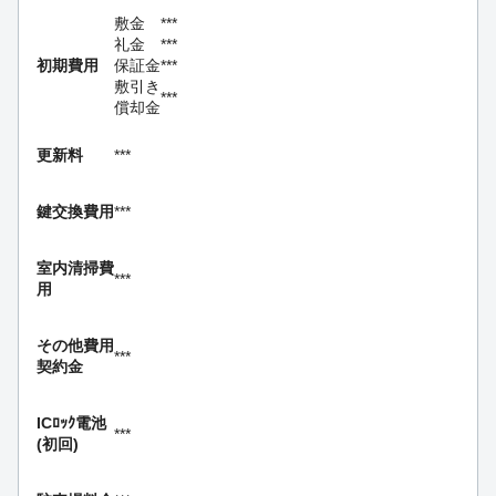
敷金
***
礼金
***
初期費用
保証金
***
敷引き
***
償却金
更新料
***
鍵交換費用
***
室内清掃費
***
用
その他費用
***
契約金
ICﾛｯｸ電池
***
(初回)