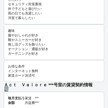
セキュリティ対策重視
外で子どもと遊びたい
雨の日でも洗濯したい
洋室で暮らしたい
趣味
服やおしゃれが好き
靴やスニーカーが好き
推し活グッズを飾りたい
オークション・通販が好き
ガーデニングが好き
お得な条件
インターネット無料
家賃カード決済可
Ａｃｔ Ｖａｌｏｒｅ ***号室の賃貸契約情報
毎月支払う
家賃
***
金額
共益費
***