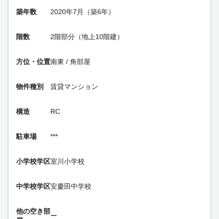
築年数
2020年7月（築6年）
階数
2階部分（地上10階建）
方位・位置
南東 / 角部屋
物件種別
賃貸マンション
構造
RC
駐車場
***
小学校学区
室川小学校
中学校学区
安慶田中学校
他の空き部
ー