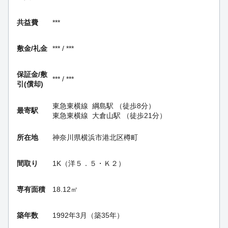
共益費
***
敷金/礼金
*** / ***
保証金/
敷
*** / ***
引(償却)
東急東横線
綱島駅
（徒歩8分）
最寄駅
東急東横線
大倉山駅
（徒歩21分）
所在地
神奈川県横浜市港北区樽町
間取り
1K（洋５．５・Ｋ２）
専有面積
18.12㎡
築年数
1992年3月（築35年）