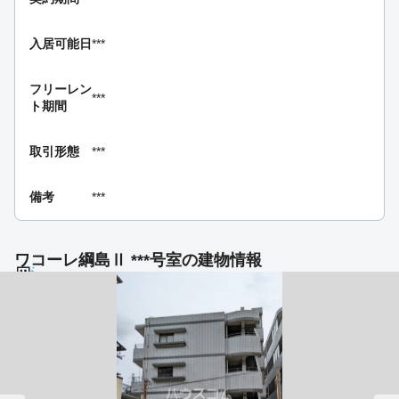
入居可能日
***
フリーレン
***
ト期間
取引形態
***
備考
***
ワコーレ綱島Ⅱ ***号室の建物情報