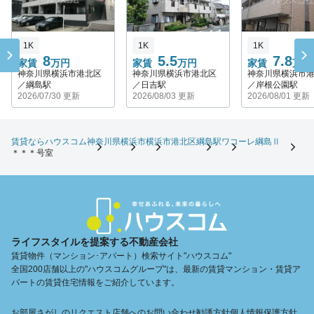
1K
1K
1K
8
5.5
7.8
家賃
万円
家賃
万円
家賃
万円
神奈川県横浜市港北区
神奈川県横浜市港北区
神奈川県横浜市
／綱島駅
／日吉駅
／岸根公園駅
2026/07/30 更新
2026/08/03 更新
2026/08/01 更新
賃貸ならハウスコム
神奈川県
横浜市
横浜市港北区
綱島駅
ワコーレ綱島Ⅱ
＊＊＊号室
ライフスタイルを提案する不動産会社
賃貸物件（マンション･アパート）検索サイト"ハウスコム"
全国200店舗以上の"ハウスコムグループ"は、最新の賃貸マンション・賃貸ア
パートの賃貸住宅情報をご紹介しています。
お部屋さがしのリクエスト
店舗へのお問い合わせ
勧誘方針
個人情報保護方針