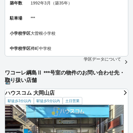
築年数
1992年3月（築35年）
駐車場
***
小学校学区
大曽根小学校
中学校学区
樽町中学校
学区データについて
ワコーレ綱島Ⅱ ***号室の物件のお問い合わせ先・
取り扱い店舗
ハウスコム 大岡山店
駅徒歩3分以内
駅徒歩5分以内
土日営業