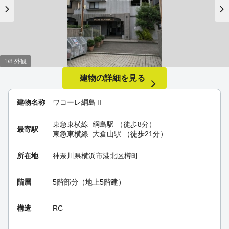
1/8 外観
建物の詳細を見る
建物名称
ワコーレ綱島Ⅱ
東急東横線
綱島駅
（徒歩8分）
最寄駅
東急東横線
大倉山駅
（徒歩21分）
所在地
神奈川県横浜市港北区樽町
階層
5階部分（地上5階建）
構造
RC