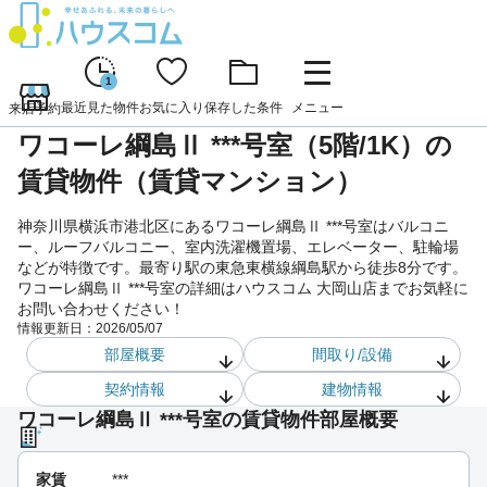
1
最近見た物件
お気に入り
保存した条件
メニュー
来店予約
ワコーレ綱島Ⅱ ***号室（5階/1K）の
賃貸物件（賃貸マンション）
神奈川県横浜市港北区にあるワコーレ綱島Ⅱ ***号室はバルコニ
ー、ルーフバルコニー、室内洗濯機置場、エレベーター、駐輪場
などが特徴です。最寄り駅の東急東横線綱島駅から徒歩8分です。
ワコーレ綱島Ⅱ ***号室の詳細はハウスコム 大岡山店までお気軽に
お問い合わせください！
情報更新日：
2026/05/07
部屋概要
間取り/設備
契約情報
建物情報
ワコーレ綱島Ⅱ ***号室の賃貸物件部屋概要
家賃
***