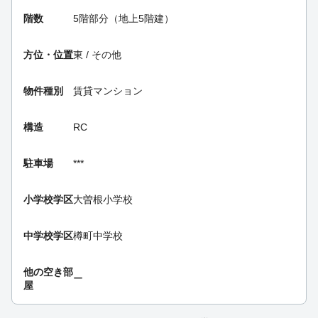
階数
5階部分（地上5階建）
方位・位置
東 / その他
物件種別
賃貸マンション
構造
RC
駐車場
***
小学校学区
大曽根小学校
中学校学区
樽町中学校
他の空き部
ー
屋