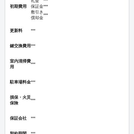
礼金
***
初期費用
保証金
***
敷引き
***
償却金
更新料
***
鍵交換費用
***
室内清掃費
***
用
駐車場料金
***
損保・
火災
***
保険
保証会社
***
契約期間
***