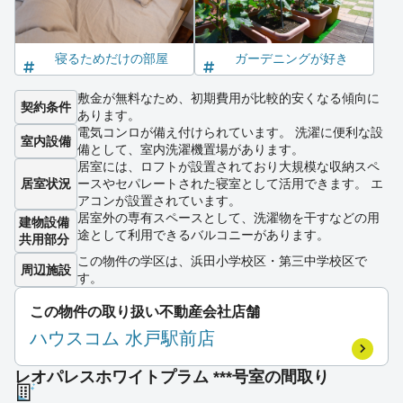
寝るためだけの部屋
ガーデニングが好き
敷金が無料なため、初期費用が比較的安くなる傾向に
契約条件
あります。
電気コンロが備え付けられています。 洗濯に便利な設
室内設備
備として、室内洗濯機置場があります。
居室には、ロフトが設置されており大規模な収納スペ
居室状況
ースやセパレートされた寝室として活用できます。 エ
アコンが設置されています。
居室外の専有スペースとして、洗濯物を干すなどの用
建物設備
途として利用できるバルコニーがあります。
共用部分
この物件の学区は、浜田小学校区・第三中学校区で
周辺施設
す。
この物件の取り扱い不動産会社店舗
ハウスコム 水戸駅前店
レオパレスホワイトプラム ***号室の間取り