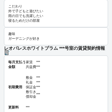
こだわり
外で子どもと遊びたい
雨の日でも洗濯したい
寝るためだけの部屋
趣味
ガーデニングが好き
レオパレスホワイトプラム ***号室の賃貸契約情報
毎月支払う
家賃
***
金額
共益費
***
敷金
***
礼金
***
初期費用
保証金
***
敷引き
***
償却金
更新料
***