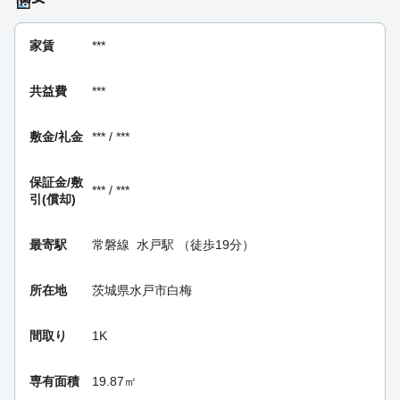
家賃
***
共益費
***
敷金/礼金
*** / ***
保証金/
敷
*** / ***
引(償却)
最寄駅
常磐線
水戸駅
（徒歩19分）
所在地
茨城県水戸市白梅
間取り
1K
専有面積
19.87㎡