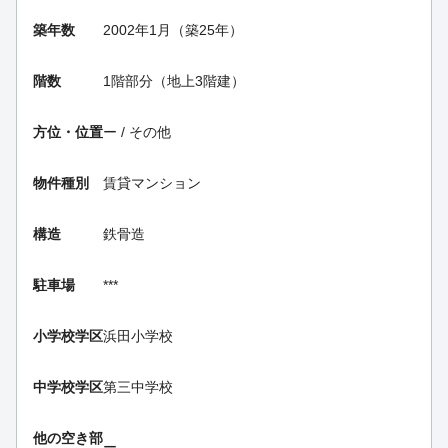
築年数
2002年1月（築25年）
階数
1階部分（地上3階建）
方位・位置
ー / その他
物件種別
賃貸マンション
構造
鉄骨造
駐車場
***
小学校学区
浜田小学校
中学校学区
第三中学校
他の空き部
ー