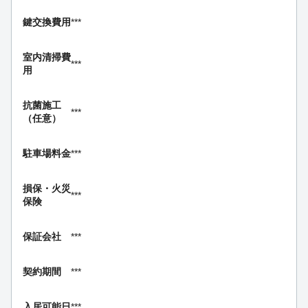
鍵交換費用
***
室内清掃費
***
用
抗菌施工
***
（任意）
駐車場料金
***
損保・
火災
***
保険
保証会社
***
契約期間
***
入居可能日
***