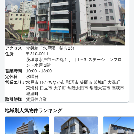
アクセス
常磐線「水戸駅」徒歩2分
住所
〒310-0011
茨城県水戸市三の丸１丁目１−３ ステーションフロ
ント水戸 1階
営業時間
10:00～18:00
定休日
水曜日
営業エリア
水戸市 ひたちなか市 那珂市 笠間市 茨城町 大洗町
東海村 日立市 大子町 常陸太田市 常陸大宮市 高萩市
城里町
取引態様
賃貸仲介業
地域別人気物件ランキング