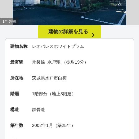
1/4 外観
建物の詳細を見る
建物名称
レオパレスホワイトプラム
最寄駅
常磐線
水戸駅
（徒歩19分）
所在地
茨城県水戸市白梅
階層
1階部分（地上3階建）
構造
鉄骨造
築年数
2002年1月（築25年）