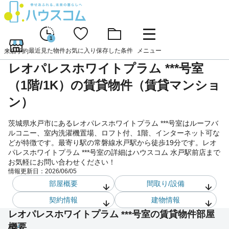
1
最近見た物件
お気に入り
保存した条件
メニュー
来店予約
レオパレスホワイトプラム ***号室
（1階/1K）の賃貸物件（賃貸マンショ
ン）
茨城県水戸市にあるレオパレスホワイトプラム ***号室はルーフバ
ルコニー、室内洗濯機置場、ロフト付、1階、インターネット可な
どが特徴です。最寄り駅の常磐線水戸駅から徒歩19分です。レオ
パレスホワイトプラム ***号室の詳細はハウスコム 水戸駅前店まで
お気軽にお問い合わせください！
情報更新日：
2026/06/05
部屋概要
間取り/設備
契約情報
建物情報
レオパレスホワイトプラム ***号室の賃貸物件部屋
概要