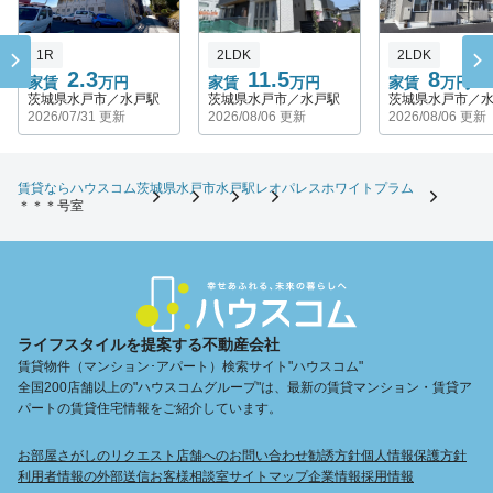
1R
2LDK
2LDK
2.3
11.5
8
家賃
万円
家賃
万円
家賃
万円
茨城県水戸市／水戸駅
茨城県水戸市／水戸駅
茨城県水戸市／
2026/07/31 更新
2026/08/06 更新
2026/08/06 更新
賃貸ならハウスコム
茨城県
水戸市
水戸駅
レオパレスホワイトプラム
＊＊＊号室
ライフスタイルを提案する不動産会社
賃貸物件（マンション･アパート）検索サイト"ハウスコム"
全国200店舗以上の"ハウスコムグループ"は、最新の賃貸マンション・賃貸ア
パートの賃貸住宅情報をご紹介しています。
お部屋さがしのリクエスト
店舗へのお問い合わせ
勧誘方針
個人情報保護方針
利用者情報の外部送信
お客様相談室
サイトマップ
企業情報
採用情報