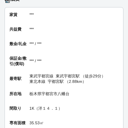
家賃
***
共益費
***
敷金/礼金
*** / ***
保証金/
敷
*** / ***
引(償却)
東武宇都宮線
東武宇都宮駅
（徒歩29分）
最寄駅
東北本線
宇都宮駅
（2.88km）
所在地
栃木県宇都宮市八幡台
間取り
1K（洋１４．１）
専有面積
35.53㎡