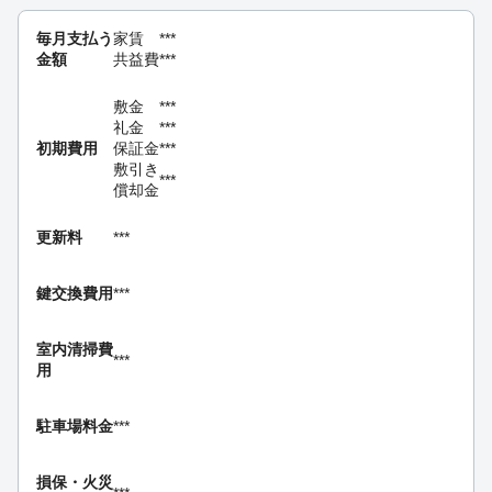
毎月支払う
家賃
***
金額
共益費
***
敷金
***
礼金
***
初期費用
保証金
***
敷引き
***
償却金
更新料
***
鍵交換費用
***
室内清掃費
***
用
駐車場料金
***
損保・
火災