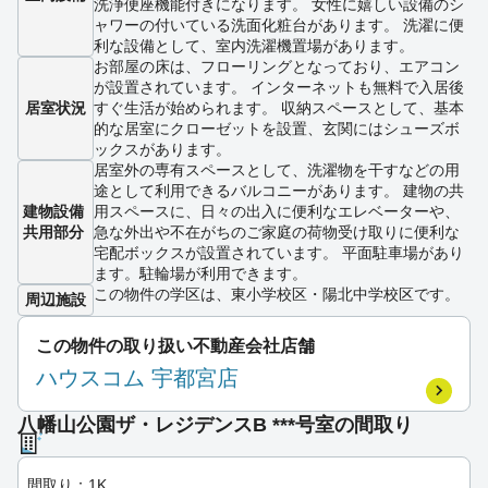
洗浄便座機能付きになります。 女性に嬉しい設備のシ
ャワーの付いている洗面化粧台があります。 洗濯に便
利な設備として、室内洗濯機置場があります。
お部屋の床は、フローリングとなっており、エアコン
が設置されています。 インターネットも無料で入居後
居室状況
すぐ生活が始められます。 収納スペースとして、基本
的な居室にクローゼットを設置、玄関にはシューズボ
ックスがあります。
居室外の専有スペースとして、洗濯物を干すなどの用
途として利用できるバルコニーがあります。 建物の共
建物設備
用スペースに、日々の出入に便利なエレベーターや、
共用部分
急な外出や不在がちのご家庭の荷物受け取りに便利な
宅配ボックスが設置されています。 平面駐車場があり
ます。駐輪場が利用できます。
この物件の学区は、東小学校区・陽北中学校区です。
周辺施設
この物件の取り扱い不動産会社店舗
ハウスコム 宇都宮店
八幡山公園ザ・レジデンスB ***号室の間取り
間取り：1K