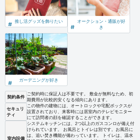
推し活グッズを飾りたい
オークション・通販が好
き
ガーデニングが好き
ご契約時に保証人は不要です。 敷金が無料なため、初
契約条件
期費用が比較的安くなる傾向にあります。
この物件の建物には、オートロックや宅配ボックスが
セキュリ
設置されており、来客時には居室内のテレビモニター
ティ
にて訪問者の顔を確認することができます。
システムキッチンには、2つ以上のガスコンロが備え付
けられています。 お風呂とトイレは別です。お風呂に
は、追い焚き機能が備わっています。 トイレは、温水
室内設備