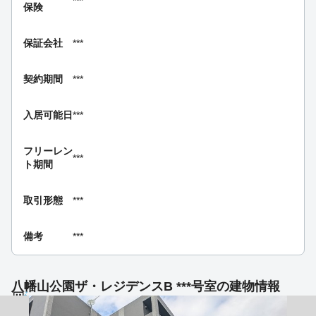
***
保険
保証会社
***
契約期間
***
入居可能日
***
フリーレン
***
ト期間
取引形態
***
備考
***
八幡山公園ザ・レジデンスB ***号室の建物情報