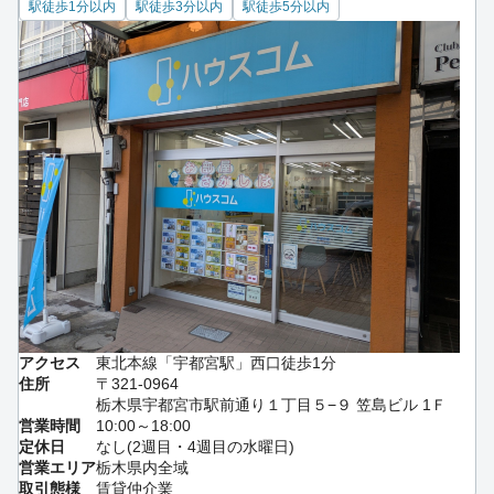
駅徒歩1分以内
駅徒歩3分以内
駅徒歩5分以内
アクセス
東北本線「宇都宮駅」西口徒歩1分
住所
〒321-0964
栃木県宇都宮市駅前通り１丁目５−９ 笠島ビル 1Ｆ
営業時間
10:00～18:00
定休日
なし(2週目・4週目の水曜日)
営業エリア
栃木県内全域
取引態様
賃貸仲介業