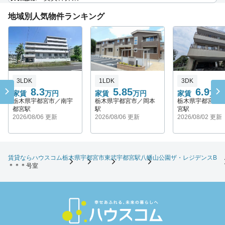
地域別人気物件ランキング
3LDK
1LDK
3DK
8.3
5.85
6.9
家賃
万円
家賃
万円
家賃
万円
栃木県宇都宮市／南宇
栃木県宇都宮市／岡本
栃木県宇都宮市
都宮駅
駅
宮駅
2026/08/06 更新
2026/08/06 更新
2026/08/02 更新
賃貸ならハウスコム
栃木県
宇都宮市
東武宇都宮駅
八幡山公園ザ・レジデンスB
＊＊＊号室