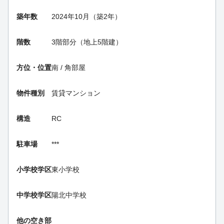
築年数
2024年10月（築2年）
階数
3階部分（地上5階建）
方位・位置
南 / 角部屋
物件種別
賃貸マンション
構造
RC
駐車場
***
小学校学区
東小学校
中学校学区
陽北中学校
他の空き部