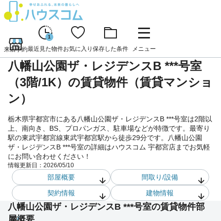
1
最近見た物件
お気に入り
保存した条件
メニュー
来店予約
八幡山公園ザ・レジデンスB ***号室
（3階/1K）の賃貸物件（賃貸マンショ
ン）
栃木県宇都宮市にある八幡山公園ザ・レジデンスB ***号室は2階以
上、南向き、BS、プロパンガス、駐車場などが特徴です。最寄り
駅の東武宇都宮線東武宇都宮駅から徒歩29分です。八幡山公園
ザ・レジデンスB ***号室の詳細はハウスコム 宇都宮店までお気軽
にお問い合わせください！
情報更新日：
2026/05/10
部屋概要
間取り/設備
契約情報
建物情報
八幡山公園ザ・レジデンスB ***号室の賃貸物件部
屋概要