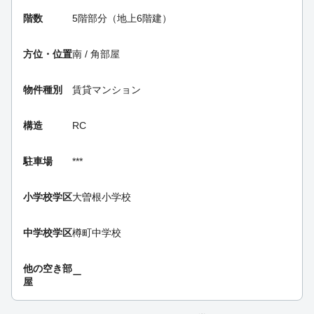
階数
5階部分（地上6階建）
方位・位置
南 / 角部屋
物件種別
賃貸マンション
構造
RC
駐車場
***
小学校学区
大曽根小学校
中学校学区
樽町中学校
他の空き部
ー
屋