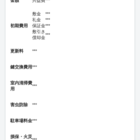
金額
共益費
***
敷金
***
礼金
***
初期費用
保証金
***
敷引き
***
償却金
更新料
***
鍵交換費用
***
室内清掃費
***
用
害虫防除
***
駐車場料金
***
損保・
火災
***