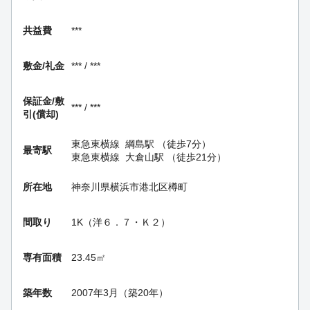
共益費
***
敷金/礼金
*** / ***
保証金/
敷
*** / ***
引(償却)
東急東横線
綱島駅
（徒歩7分）
最寄駅
東急東横線
大倉山駅
（徒歩21分）
所在地
神奈川県横浜市港北区樽町
間取り
1K（洋６．７・Ｋ２）
専有面積
23.45㎡
築年数
2007年3月（築20年）