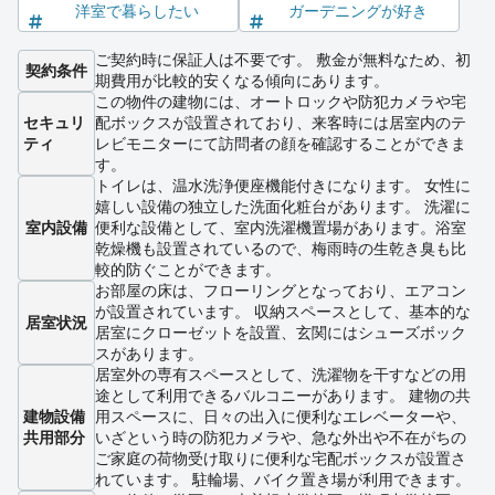
洋室で暮らしたい
ガーデニングが好き
ご契約時に保証人は不要です。 敷金が無料なため、初
契約条件
期費用が比較的安くなる傾向にあります。
この物件の建物には、オートロックや防犯カメラや宅
セキュリ
配ボックスが設置されており、来客時には居室内のテ
ティ
レビモニターにて訪問者の顔を確認することができま
す。
トイレは、温水洗浄便座機能付きになります。 女性に
嬉しい設備の独立した洗面化粧台があります。 洗濯に
室内設備
便利な設備として、室内洗濯機置場があります。浴室
乾燥機も設置されているので、梅雨時の生乾き臭も比
較的防ぐことができます。
お部屋の床は、フローリングとなっており、エアコン
が設置されています。 収納スペースとして、基本的な
居室状況
居室にクローゼットを設置、玄関にはシューズボック
スがあります。
居室外の専有スペースとして、洗濯物を干すなどの用
途として利用できるバルコニーがあります。 建物の共
建物設備
用スペースに、日々の出入に便利なエレベーターや、
共用部分
いざという時の防犯カメラや、急な外出や不在がちの
ご家庭の荷物受け取りに便利な宅配ボックスが設置さ
れています。 駐輪場、バイク置き場が利用できます。