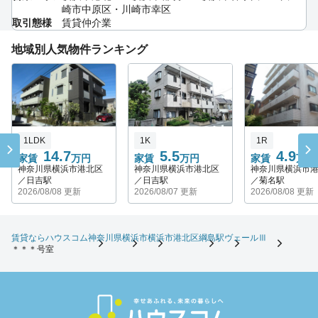
崎市中原区・川崎市幸区
取引態様
賃貸仲介業
地域別人気物件ランキング
1LDK
1K
1R
14.7
5.5
4.9
家賃
万円
家賃
万円
家賃
万円
神奈川県横浜市港北区
神奈川県横浜市港北区
神奈川県横浜市
／日吉駅
／日吉駅
／菊名駅
2026/08/08 更新
2026/08/07 更新
2026/08/08 更新
賃貸ならハウスコム
神奈川県
横浜市
横浜市港北区
綱島駅
ヴェールⅢ
＊＊＊号室