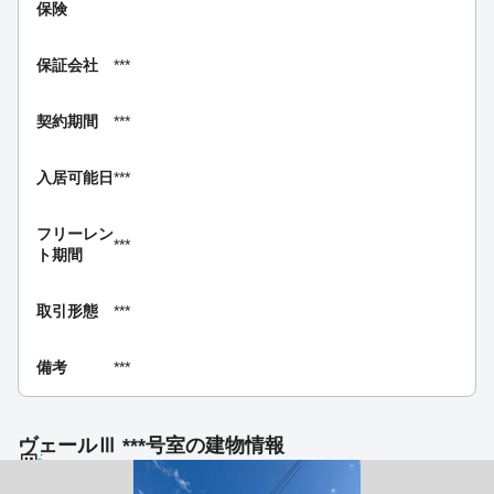
保険
保証会社
***
契約期間
***
入居可能日
***
フリーレン
***
ト期間
取引形態
***
備考
***
ヴェールⅢ ***号室の建物情報