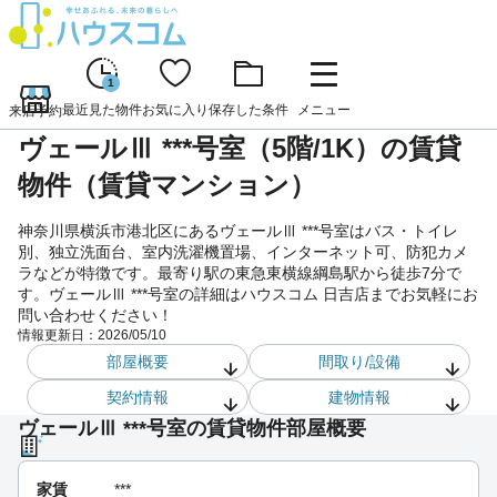
1
最近見た物件
お気に入り
保存した条件
メニュー
来店予約
ヴェールⅢ ***号室（5階/1K）の賃貸
物件（賃貸マンション）
神奈川県横浜市港北区にあるヴェールⅢ ***号室はバス・トイレ
別、独立洗面台、室内洗濯機置場、インターネット可、防犯カメ
ラなどが特徴です。最寄り駅の東急東横線綱島駅から徒歩7分で
す。ヴェールⅢ ***号室の詳細はハウスコム 日吉店までお気軽にお
問い合わせください！
情報更新日：
2026/05/10
部屋概要
間取り/設備
契約情報
建物情報
ヴェールⅢ ***号室の賃貸物件部屋概要
家賃
***