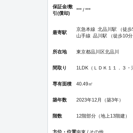
保証金/
敷
*** / ***
引(償却)
京急本線
北品川駅
（徒歩
最寄駅
山手線
品川駅
（徒歩10
所在地
東京都品川区北品川
間取り
1LDK（ＬＤＫ１１．３
専有面積
40.49㎡
築年数
2023年12月（築3年）
階数
12階部分（地上13階建）
方位・位置
南東 / その他