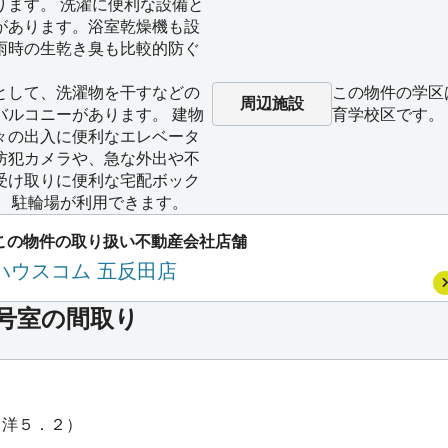
ります。 洗濯に便利な設備と
があります。浴室乾燥機も設
雨時の生乾き臭も比較的防ぐ
として、洗濯物を干すなどの
この物件の学区
周辺施設
バルコニーがあります。 建物
育学校区です。
々の出入に便利なエレベータ
防犯カメラや、急な外出や不
受け取りに便利な宅配ボック
。 駐輪場が利用できます。
この物件の取り扱い不動産会社店舗
ハウスコム 五反田店
*号室の間取り
・洋５．２）