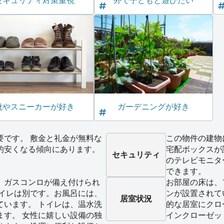
セキュリティ対策重視
外で子どもと遊びたい
靴やスニーカーが好き
ガーデニングが好き
要です。 敷金と礼金が無料な
この物件の建物
的安くなる傾向にあります。
宅配ボックスが
セキュリティ
のテレビモニタ
できます。
、ガスコンロが備え付けられ
お部屋の床は、
トイレは別です。お風呂には、
ンが設置されて
居室状況
ています。 トイレは、温水洗
的な居室にクロ
ます。 女性に嬉しい設備の独
インクローゼッ