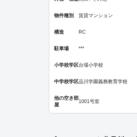
物件種別
賃貸マンション
構造
RC
駐車場
***
小学校学区
台場小学校
中学校学区
品川学園義務教育学校
他の空き部
1001号室
屋