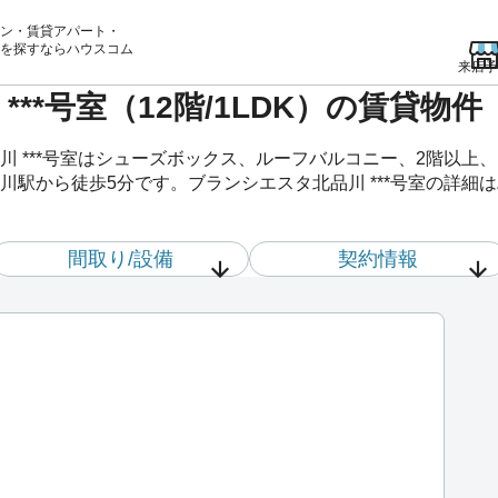
ン・賃貸アパート・
を
探すならハウスコム
来店予
***号室（12階/1LDK）の賃貸物
川 ***号室はシューズボックス、ルーフバルコニー、2階以上
駅から徒歩5分です。ブランシエスタ北品川 ***号室の詳細
間取り/設備
契約情報