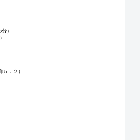
5分）
分）
・洋５．２）