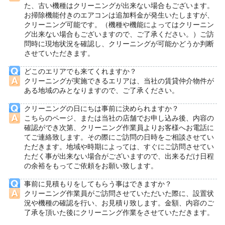
た、古い機種はクリーニングが出来ない場合もございます。
お掃除機能付きのエアコンは追加料金が発生いたしますが、
クリーニング可能です。（機種や機能によってはクリーニン
グ出来ない場合もございますので、ご了承ください。）ご訪
問時に現地状況を確認し、クリーニングが可能かどうか判断
させていただきます。
どこのエリアでも来てくれますか？
クリーニングが実施できるエリアは、当社の賃貸仲介物件が
ある地域のみとなりますので、ご了承ください。
クリーニングの日にちは事前に決められますか？
こちらのページ、または当社の店舗でお申し込み後、内容の
確認ができ次第、クリーニング作業員よりお客様へお電話に
てご連絡致します。その際にご訪問の日時をご相談させてい
ただきます。地域や時期によっては、すぐにご訪問させてい
ただく事が出来ない場合がございますので、出来るだけ日程
の余裕をもってご依頼をお願い致します。
事前に見積もりをしてもらう事はできますか？
クリーニング作業員がご訪問させていただいた際に、設置状
況や機種の確認を行い、お見積り致します。金額、内容のご
了承を頂いた後にクリーニング作業をさせていただきます。