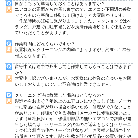
何かこちらで準備しておくことはありますか？
エアコンの正面から作業しますので、エアコン下周辺の移動
できるものを事前に移動して頂けますと大変助かります。
（作業時間の短縮に繋がります。）また、マンションではベ
ランダ、戸建では駐車場などを洗浄作業場所として使用させ
ていただくことがあります。
作業時間はどれくらいですか？
設置状況やクリーニングの内容によりますが、約90～120分
程度となります。
留守中又は途中で外出しても作業してもらうことはできます
か？
大変申し訳ございませんが、お客様には作業の立会いをお願
いしておりますので、ご不在時は作業できません。
クリーニング時に故障した場合はどうなるの？
製造からおよそ７年以上のエアコンにつきましては、メーカ
ーに部品の在庫が無い場合が多いため、修理ができないこと
があります。修理ができる場合はメーカーに修理依頼いたし
ます（当社負担）が、修理用部品の無いエアコンで故障が発
生した場合は、クリーニング代金のご返金もしくはクリーニ
ング代金相当の他のサービス代替など、お客様と協議の上で
補償させて頂きます。製造年数を問わず新品への買い替えや