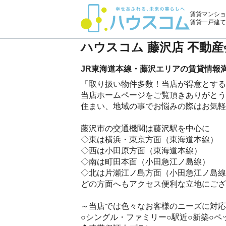
賃貸マンショ
賃貸一戸建て
ハウスコム 藤沢店 不動
JR東海道本線・藤沢エリアの賃貸情報
「取り扱い物件多数！当店が得意とする
当店ホームページをご覧頂きありがとう
住まい、地域の事でお悩みの際はお気軽
藤沢市の交通機関は藤沢駅を中心に
◇東は横浜・東京方面（東海道本線）
◇西は小田原方面（東海道本線）
◇南は町田本面（小田急江ノ島線）
◇北は片瀬江ノ島方面（小田急江ノ島線
どの方面へもアクセス便利な立地にござ
～当店では色々なお客様のニーズに対応
○シングル・ファミリー○駅近○新築○ペ