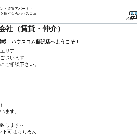
ン・賃貸アパート・
を
探すならハウスコム
来店予
産会社（賃貸・仲介）
満載！ハウスコム藤沢店へようこそ！
エリア
ございます。
にご相談下さい。
）
います。
致します～
ット可はもちろん