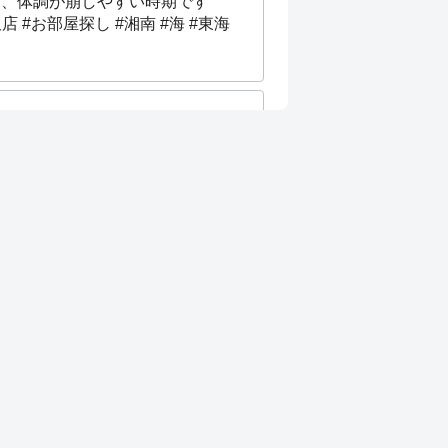
り、体調が崩しやすい時期です
お部屋探し #湘南 #海 #東海
いっぱいに営業致します！皆様の
:17 am Oct 28th
ります♪ #ハウスコム #藤沢店
お待ちしております♪ #ハウス