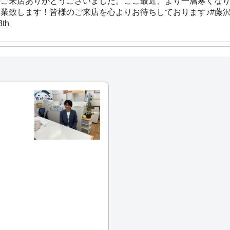
のご来店ありがとうございました。ここ最近、より一層寒くな
致します！皆様のご来店を心よりお待ちしております♪#藤沢店 #
8th
のご来店ありがとうございました。本日もスタッフ全員で元気
藤沢店 #お部屋探し #湘南 #海 #東海道[藤沢店] [藤沢店]
10
より元気に営業致します！皆さまのご来店を心よりお待ちしてお
 am Apr 15th
午前１０時より元気に営業致します！皆さまのご来店を心より
[藤沢店]
05:46 pm Apr 12th