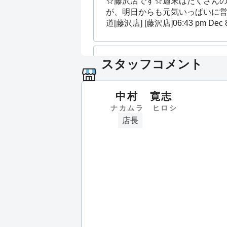
☆藤沢店です☆週末はたくさん
が、明日からも元気いっぱいに営業
道[藤沢店] [藤沢店]
06:43 pm Dec 
スタッフコメント
☆藤沢店です☆週末はたくさん
ご来店を心よりお待ちしております♪#
中村 寛志
ナカムラ ヒロシ
☆藤沢店です☆本日も午前１０時
店長
#お部屋探し #湘南 [藤沢店]
10:23
☆藤沢店です☆明日からの週末も
コム #藤沢店 #お部屋探し #湘南 