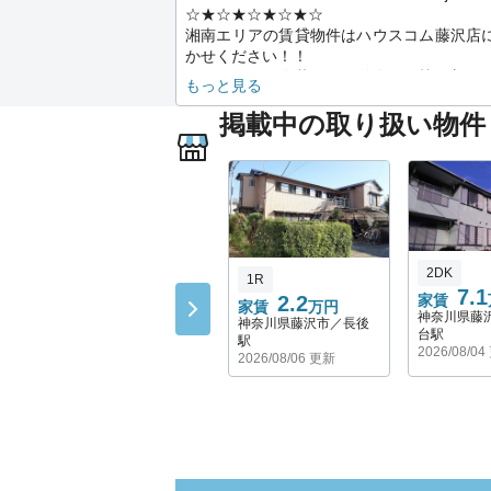
☆★☆★☆★☆★☆
湘南エリアの賃貸物件はハウスコム藤沢店
かせください！！
はじめての一人暮らし・単身・同棲・新婚
もっと見る
ファミリーさんはもちろん、
掲載中の取り扱い物件
クレジット対応物件、初期費用抑え目、休
ご年金など、ご遠慮なく
ご相談くださいませ。
賃貸のプロが皆様の目線に立ち、ご入居ま
かりとお手伝いさせて頂きます。
これから始まる新生活に向けて、ご納得い
お部屋さがしを楽しみましょう♪
2DK
1R
※店内にアルコール消毒設置済みです。
7.1
2.2
家賃
※担当者全員マスク着用をしておりますの
家賃
万円
神奈川県藤
神奈川県藤沢市／長後
心してご来店下さいませ。
台駅
駅
2026/08/0
2026/08/06 更新