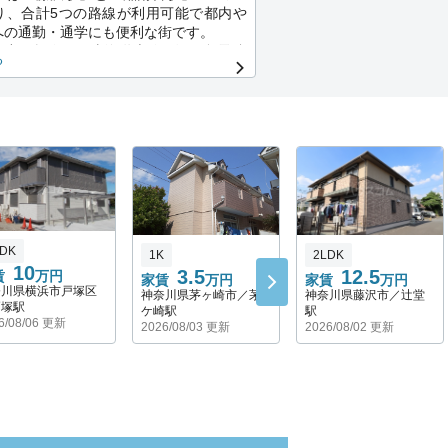
り、合計5つの路線が利用可能で都内や
への通勤・通学にも便利な街です。
】小田急線・JR東海道本線・江ノ島電鉄
る
駅】小田急線・相鉄いずみ野線・横浜市
沢市は、子育て環境が整っていることで
す。
立の保育園や幼稚園、認定こども園がた
り、国基準での待機児童数は、令和4年4
0人（前年も同様）と発表されています。
】
多くの観光スポットがあり、神社仏閣な
LDK
1K
2LDK
的遺産や海、山などの豊かな自然環境に
10
3.5
12.5
賃
万円
季節や日本文化を感じることができる街
家賃
万円
家賃
万円
奈川県横浜市戸塚区
神奈川県茅ヶ崎市／茅
神奈川県藤沢市／辻堂
戸塚駅
ケ崎駅
駅
倉駅はJR横須賀線・湘南新宿ライン（宇
6/08/06 更新
2026/08/03 更新
2026/08/02 更新
子）・江ノ島電鉄の３路線が利用でき、
町通りでは多くの観光客で賑っている活
る街でも有名です。
鎌倉市は自然の中で趣味を楽しみたい人
の街！都心部からの移住をきっかけにマ