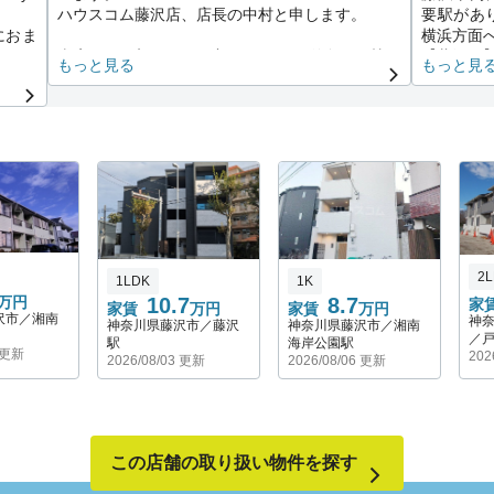
ハウスコム藤沢店、店長の中村と申します。
要駅があ
におま
横浜方面
当店では、初めてのお部屋さがし、単身、同棲、
【藤沢駅
もっと見る
もっと見
さん・
新婚さん、ファミリーさん、
【湘南台
幅広く物件を取り揃えています。
営地下鉄
職中、
また、初期費用・保証人がいない・現在休職中・
また、藤
外国籍の方 他、
も有名で
まずは何でも当店へお気軽にご相談ください！
公立・私
でしっ
ご希望に添えるお部屋さがしを全力でサポートさ
くさんあ
せて頂きます。
月1日で
くまで
賃貸物件を貸したいオーナー様からのご相談や、
【鎌倉市
賃貸物件の建て替え、リノベーション、無料建物
鎌倉市は
2
1LDK
1K
診断も随時承っております。
どの歴史
10.7
8.7
万円
家
でご安
恵まれ、
家賃
万円
家賃
万円
沢市／湘南
神
神奈川県藤沢市／藤沢
神奈川県藤沢市／湘南
皆さまのご来店を心よりお待ちしております。
です。
／
駅
海岸公園駅
また、鎌
4 更新
202
2026/08/03 更新
2026/08/06 更新
都宮～逗
周辺の小
気あふれ
藤沢市、
この店舗の取り扱い物件を探す
にも人気