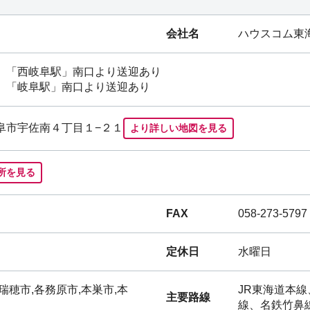
会社名
ハウスコム東
）
「
西岐阜駅
」南口より送迎あり
）
「
岐阜駅
」南口より送迎あり
県岐阜市宇佐南４丁目１−２１
より詳しい地図を見る
所を見る
FAX
058-273-5797
定休日
水曜日
瑞穂市,各務原市,本巣市,本
JR東海道本
主要路線
線、名鉄竹鼻