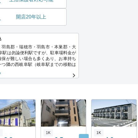
開店20年以上
色
・羽島郡・瑞穂市・羽島市・本巣郡・大
岐阜駅は勿論便利駅ですが、駐車場料金が
確保が難しい場合も多くあり、お車持ち
一つ隣の西岐阜駅（岐阜駅までの移動は
）や名鉄ですと笠松駅が大変オススメで
る
、当店では現在多くの新築やペット飼育
をご用意しております☆
R
1K
1K