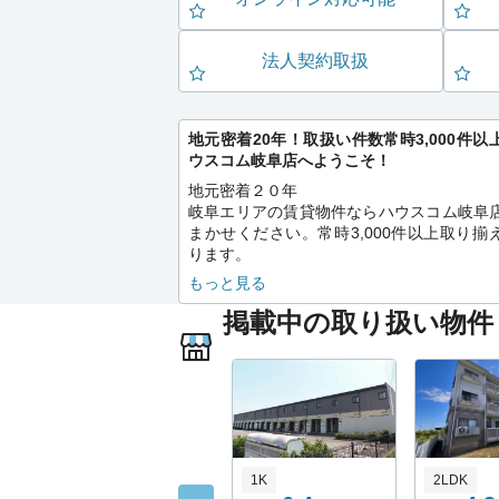
法人契約取扱
地元密着20年！取扱い件数常時3,000件以
ウスコム岐阜店へようこそ！
地元密着２０年
岐阜エリアの賃貸物件ならハウスコム岐阜
まかせください。常時3,000件以上取り揃
ります。
ペットと住める物件、セキュリティーに配
もっと見る
物件、お値打ちに入居出来る物件などお探
掲載中の取り扱い物件
件にあわせたお住まいの提案をいたします
お気軽にお問い合せ下さいませ。
1K
2LDK