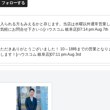
フォローする
に入られる方もみえるかと存じます。当店は水曜以外通常営業
気軽にお問合せ下さい☆[ハウスコム 岐阜店]
07:14 pm Aug 7th
ただきありがとうございました！ 10～18時までの営業とな
ます！[ハウスコム 岐阜店]
07:11 pm Aug 3rd
季休業は無くまた、９月１０月の引越シーズンは定休日も無し
望いただけますと幸いです♪[ハウスコム 岐阜店]
07:07 pm Jul
より非常に多くのお問合せをいただけております！新築情報も
に合ってない最新情報まで勿論ご紹介可能です☆[ハウスコム 岐