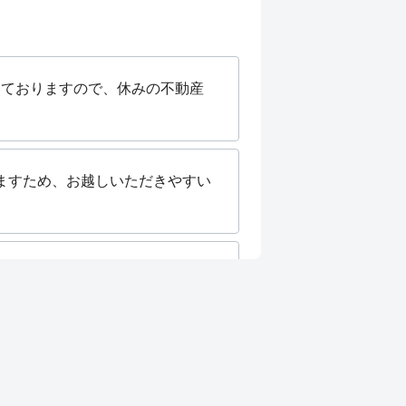
しておりますので、休みの不動産
りますため、お越しいただきやすい
となります☆秋口の引越希望の方
 31st
豊富にありますし、新着情報も随
阜店]
07:01 pm Jul 27th