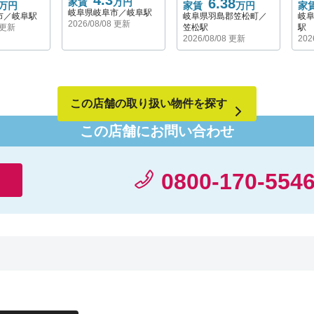
4.3
6.38
家賃
万円
精通したベテランスタッフがご対応させて頂きま
万円
家賃
万円
家
岐阜県岐阜市／岐阜駅
市／岐阜駅
岐阜県羽島郡笠松町／
岐
す。
2026/08/08 更新
8 更新
笠松駅
駅
皆様に“楽しく部屋を探すならハウスコム岐阜
2026/08/08 更新
202
店”と思っていただけるような店舗を目指して
日々取り組んでおります。
気になることがあれば遠慮せず何なりとお聞かせ
下さい！
この店舗の取り扱い物件を探す
スタッフ一同お客様のご来店を心よりをお待ちし
ております！
この店舗にお問い合わせ
0800-170-554