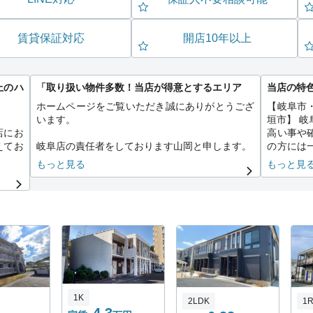
賃貸保証対応
開店10年以上
上のハ
「取り扱い物件多数！当店が得意とするエリア
当店の特
ホームページをご覧いただき誠にありがとうござ
【岐阜市
います。
垣市】 
店にお
高い事や
えてお
岐阜店の責任者をしております山岡と申します。
の方には
４０代、２児のパパさせてもらってます。
５分以内
もっと見る
もっと見
慮した
１６年程岐阜エリアにて活動させて頂いており、
す♪また
しの条
お部屋詳細や土地勘を含め情報量はかなりのもの
可能物件
。
ですので、きっとお客様のお役に立てると思って
おります。
あらためまして、当店では岐阜城や鵜飼でも知ら
れた岐阜市を中心に隣接市を含め広範囲のお部屋
をご紹介可能です♪
また、初めてお部屋をお探しになられるお客様も
1K
2LDK
1
何度もお引越しを経験されているお客様も地域に