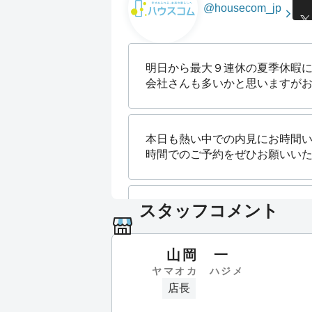
@housecom_jp
明日から最大９連休の夏季休暇
会社さんも多いかと思いますがお
本日も熱い中での内見にお時間い
時間でのご予約をぜひお願いいたし
スタッフコメント
当店は現在水曜定休ですが、夏
は是非お早目のご来店予約にてご希
山岡 一
ヤマオカ ハジメ
既に９月１０月でのお探しの方
店長
時掲載しておりますが店舗では間