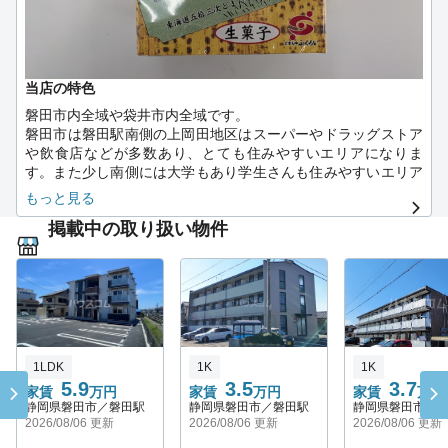
当店の特色
磐田市内全域や袋井市内全域です。
磐田市は磐田駅南側の上岡田地区はスーパーやドラッグストア
や飲食店などが多数あり、とても住みやすいエリアになりま
す。また少し南側には大学もあり学生さんも住みやすいエリア
となります。北側にはアピタや少し北側にバイパスが近くで車
もっと見る
をお持ちの方はとても便利なエリアです。
掲載中の取り扱い物件
袋井市は袋井駅南に2021年にノブレスパルクという商業施設が
オープンし、バローやスタバなどのスーパーや飲食店がありと
ても便利になりました。
北側の袋井インター通りにはドン・キホーテやカインズホーム
などの量販店もありとても住みやすい街となります。
1LDK
1K
1K
5.9
3.5
3.7
家賃
万円
家賃
万円
家賃
万円
静岡県磐田市／磐田駅
静岡県磐田市／磐田駅
静岡県磐田市／
2026/08/06 更新
2026/08/06 更新
2026/08/06 更新