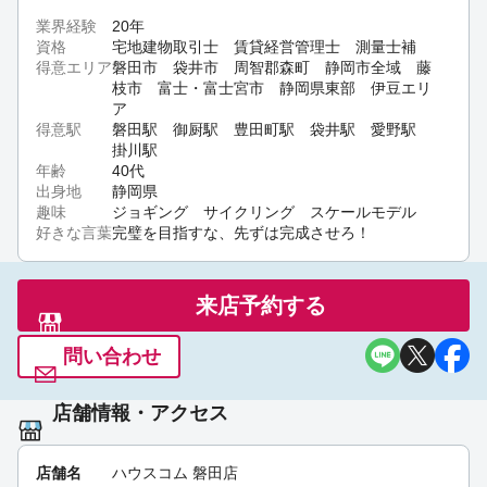
ハウスコム磐田店です！週末も元気に営業しており
ます。お問い合わせやご相談お待ちしております。
業界経験
20年
[ハウスコム 磐田店]
01:42 pm Jul 24th
資格
宅地建物取引士 賃貸経営管理士 測量士補
得意エリア
磐田市 袋井市 周智郡森町 静岡市全域 藤
枝市 富士・富士宮市 静岡県東部 伊豆エリ
ア
得意駅
磐田駅 御厨駅 豊田町駅 袋井駅 愛野駅
掛川駅
年齢
40代
出身地
静岡県
趣味
ジョギング サイクリング スケールモデル
好きな言葉
完璧を目指すな、先ずは完成させろ！
来店予約する
問い合わせ
店舗情報・アクセス
店舗名
ハウスコム 磐田店