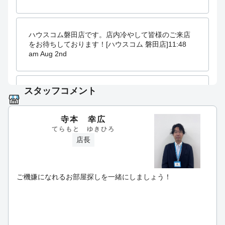
ハウスコム磐田店です。店内冷やして皆様のご来店
をお待ちしております！[ハウスコム 磐田店]
11:48
am Aug 2nd
スタッフコメント
ハウスコム磐田店でございます。暑い日が続きます
が体調はいかがでしょうか？７月は大変お世話にな
りました。８月も宜しくお願い致します。[ハウスコ
寺本 幸広
ム 磐田店]
06:31 pm Jul 31st
てらもと ゆきひろ
店長
ハウスコム磐田店でございます。本日１８時まで営
業しております！明日と明後日は定休日となりま
ご機嫌になれるお部屋探しを一緒にしましょう！
す。宜しくお願い致します。[ハウスコム 磐田
店]
10:46 am Jul 27th