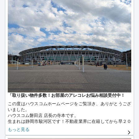
す。
磐田市、袋井市でお部屋探しの際は是非当店にご相談下さいま
せ。
「取り扱い物件多数！お部屋のアレコレお悩み相談受付中！
この度はハウスコムホームページをご覧頂き、ありがとうござ
いました。
ハウスコム磐田店 店長の寺本です。
生まれは静岡市駿河区です！不動産業界に在籍してから早２０
年になります！
もっと見る
私が小さい頃は静岡県は富士山やお茶の街のイメージでしたが
住み始めるとそれぞれの地域で特徴がある事に気づきました。