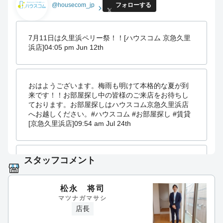
@housecom_jp
フォローする
7月11日は久里浜ペリー祭！！[ハウスコム 京急久里
浜店]
04:05 pm Jun 12th
おはようございます。梅雨も明けて本格的な夏が到
来です！！お部屋探し中の皆様のご来店をお待ちし
ております。お部屋探しはハウスコム京急久里浜店
へお越しください。#ハウスコム #お部屋探し #賃貸
[京急久里浜店]
09:54 am Jul 24th
スタッフコメント
#ハウスコム京急久里浜店 #お部屋探し #賃貸【久里
浜駅周辺ぐるめ情報】まるす亭⇒先日、ランチを食
べました！とってもおいしく安いので皆さん是非行
松永 将司
ってみてください。お店の方も感じがとても良いで
マツナガマサシ
すよ～ [京急久里浜店]
09:55 am Jul 10th
店長