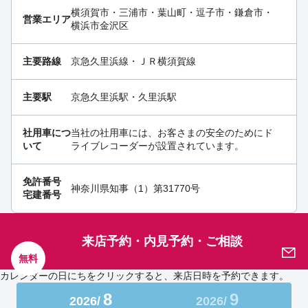
横須賀市・三浦市・葉山町・逗子市・鎌倉市・
営業エリア
横浜市金沢区
主要路線
京急久里浜線・ＪＲ横須賀線
主要駅
京急久里浜駅・久里浜駅
社用車につ
当社の社用車には、お客さまの安全のためにド
いて
ライブレコーダーが設置されています。
免許番号
神奈川県知事（1）第31770号
宅建番号
来店予約・内見予約・ご相談
無料
カレンダーの日にちをクリックすると、来店日時を予約できます。
8
9
2026/
2026/