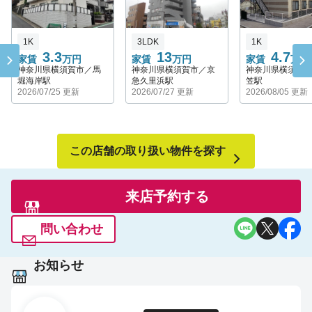
1K
3LDK
1K
3.3
13
4.7
家賃
万円
家賃
万円
家賃
万円
神奈川県横須賀市／馬
神奈川県横須賀市／京
神奈川県横須賀
堀海岸駅
急久里浜駅
笠駅
2026/07/25 更新
2026/07/27 更新
2026/08/05 更新
この店舗の取り扱い物件を探す
来店予約する
問い合わせ
お知らせ