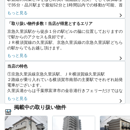
で35分・品川駅まで最短52分と1時間以内での移動が可能、首
都圏にお勤めの方にもおすすめです！
もっと見る
また駅から約15分の距離に久里浜海岸があるなど、三浦半島の
豊かな自然を身近に感じることのできる街です。
「取り扱い物件多数！当店が得意とするエリア
自然と利便性がマッチされたこの久里浜でご納得のいくお部屋
京急久里浜駅から徒歩１分の駅ビルの脇に位置しておりますの
探しをしませんか？
で駅からのアクセスも良好です。
ＪＲ横須賀線の久里浜駅、京急久里浜線の京急久里浜駅どちら
【女性に安心 防犯カメラ設置済】
の駅からでもお越し頂けます。
当店は地元のスタッフを中心に街情報やおすすめの飲食店等、
もっと見る
お引越し後のライフスタイルもご提案させて頂きます。
是非、お部屋探しを含めた素敵な体験ができるようお手伝いさ
当店の特色
せて頂きます。
①京急久里浜線京急久里浜駅、ＪＲ横須賀線久里浜駅
２路線が乗り入れている横須賀市南部の主要駅でそれぞれ始発
電車がございます。
久里浜港からは千葉県富津市の金谷港行きフェリーだけではな
く大島や新島行の航路もございます。
もっと見る
くりはま花の国は季節により様々な花を鑑賞できます。
掲載中の取り扱い物件
②京急久里浜線 京急久里浜～下りエリア ＹＲＰ野比駅～三浦
海岸駅
ＹＲＰ野比～三浦海岸エリアは南側に面した海と山に囲まれ
駅まで徒歩10分圏内も狙える自然重視派にお進めのエリアとな
ります。