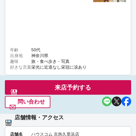
今週７月５日、４年ぶりに陸上自衛隊久里浜駐屯地
にて市民との交流を目的とした納涼祭が開催されま
す。グランドを一般開放し、盆踊り大会や露店など
が出店します。なんと約２００発の花火も上がる予
定。参加したくなりますね～#ハウスコム #ハウスコ
ム京急久里浜店 #祭り... [京急久里浜店]
05:17 pm Jul
3rd
年齢
50代
出身地
神奈川県
趣味
旅・食べ歩き・写真
横須賀久里浜にF・マリノススポーツパーク、遂にグ
好きな言葉
栄光に近道なし栄冠に涙あり
ランドオープン！街を盛り上げる更なる取り組みも
開始予定！お部屋探しの方は京急久里浜店に是非お
立ち寄りください☆＃ハウスコム＃サッカー＃マリ
来店予約する
ノス＃賃貸＃京急久里浜＃横須賀市＃ [京急久里浜店]
[京急久里浜店]
12:38 pm Jun 16th
問い合わせ
店舗情報・アクセス
店舗名
ハウスコム 京急久里浜店