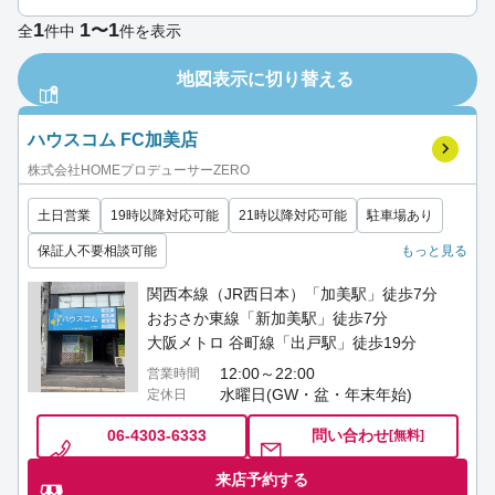
1
1
1
〜
全
件中
件を表示
地図表示に切り替える
ハウスコム FC加美店
株式会社HOMEプロデューサーZERO
土日営業
19時以降対応可能
21時以降対応可能
駐車場あり
保証人不要相談可能
もっと見る
関西本線（JR西日本）「加美駅」徒歩7分
おおさか東線「新加美駅」徒歩7分
大阪メトロ 谷町線「出戸駅」徒歩19分
12:00～22:00
営業時間
水曜日(GW・盆・年末年始)
定休日
06-4303-6333
問い合わせ
[無料]
来店予約する