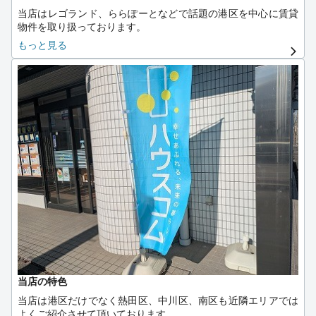
可能物件もございます。 ・契約金ローン支払い対応可能です。
当店はレゴランド、ららぽーとなどで話題の港区を中心に賃貸
・敷金・礼金無し、その他退去精算金等初期費用を抑えた物件
物件を取り扱っております。
ございます。
もっと見る
・連帯保証人様可能物件 ・連帯保証人様不要、保証会社利用可
お客様からのご質問で「港区は治安が良くないんですか？」と
能物件ございます。
聞かれることがございますが、
一昔前は地元色が強かった港区も、近年は商業施設の開発や高
【各種手続き】
速の整備により県外からお引越しされる方も増えております。
・インターネット契約手続き見直し代行いたします。 ・提携引
特に、当店のお膝元である名港線東海通駅は、金山、栄へのア
越会社により優遇価格にてご紹介いたします。 ・入居時、室内
クセスも良く利便性に長けていることと、複合商業施設も多数
環境改善商品販売いたします。
あり【本当に住みやすい街大賞2023】で第１位にも選ばれてお
・鍵交換、入居時緊急対応サービス対応いたします。 ・ＮＨＫ
ります♪
新規、住所変更手続き承ります。 ・火災保険新規加入、更新手
続き業務
そんな話題の絶えない港区周辺でのお部屋探しはぜひ当店まで
お任せください。
【管理業務】
・戸別管理対応いたします。 ・一棟管理対応いたします。 ・
お部屋探しのご相談やお悩み事など、なんでもご相談下さいま
一括借り上げ管理対応いたします。 ・プロパンガス会社見直し
せ。
承ります。
スタッフ一同、皆様のご来店心よりお待ちしております。
・空室改善相談承ります。
【リフォーム】
当店の特色
・満室になりやすいリフォーム提案、リフォーム等承ります。
当店は港区だけでなく熱田区、中川区、南区も近隣エリアでは
よくご紹介させて頂いております。
【その他】