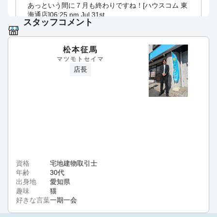
あっという間に７月も終わりですね！[ハウスコム 東
海通店]
06:25 pm Jul 31st
スタッフコメント
松本征馬
毎週水曜日以外は営業しております！[ハウスコム 東
マツモトセイマ
海通店]
06:42 pm Jul 27th
店長
今週末はぜひお部屋探しにご来店ください！[ハウス
コム 東海通店]
06:56 pm Jul 24th
資格
宅地建物取引士
年齢
30代
出身地
愛知県
趣味
猫
好きな言葉
一期一会