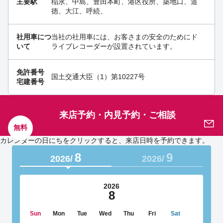
主要駅
稲永、中島、豊田本町、港区役所、築地口、道
徳、大江、呼続、
社用車につ
当社の社用車には、お客さまの安全のためにド
いて
ライブレコーダーが設置されています。
免許番号
国土交通大臣（1）第10227号
宅建番号
来店予約・内見予約・ご相談
無料
カレンダーの日にちをクリックすると、来店日時を予約できます。
8
9
2026/
2026/
2026
8
Sun
Mon
Tue
Wed
Thu
Fri
Sat