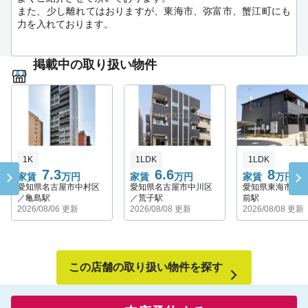
また、少し離れてはおりますが、東海市、弥富市、蟹江町にも
・賃貸住宅の新規建築、老朽化物件の建替え、建築用地のご紹
力を入れております。
介も致します。
ぜひご相談お待ちしております！
掲載中の取り扱い物件
1K
1LDK
1LDK
7.3
6.6
8
家賃
万円
家賃
万円
家賃
万円
愛知県名古屋市中村区
愛知県名古屋市中川区
愛知県東海市／
／亀島駅
／荒子駅
前駅
2026/08/06 更新
2026/08/08 更新
2026/08/08 更新
この店舗の取り扱い物件を探す