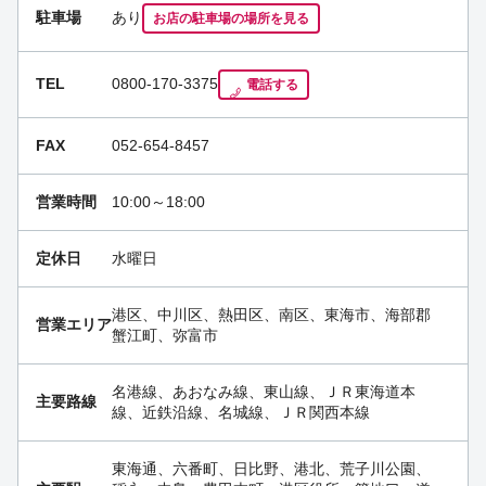
駐車場
あり
お店の駐車場の場所を見る
TEL
0800-170-3375
電話する
FAX
052-654-8457
営業時間
10:00～18:00
定休日
水曜日
港区、中川区、熱田区、南区、東海市、海部郡
営業エリア
蟹江町、弥富市
名港線、あおなみ線、東山線、ＪＲ東海道本
主要路線
線、近鉄沿線、名城線、ＪＲ関西本線
東海通、六番町、日比野、港北、荒子川公園、