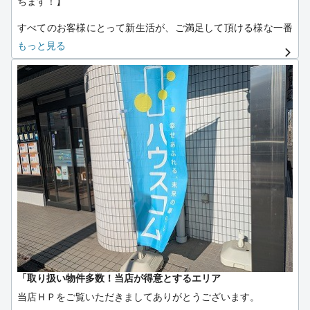
ちます！】
すべてのお客様にとって新生活が、ご満足して頂ける様な一番
のお部屋をあらゆる角度からご提案させて頂きます。
もっと見る
常に最新情報を心がけ、広範囲の新築情報にも自信がありま
す！
交通の便も東海通駅４番出口より西へ徒歩２分と大変便利な立
地です。
店舗の西側にお客様専用駐車場もご用意してあります。
お客様のご来店、お問い合せを東海通店スタッフ一同、心より
お待ちしております。
【取扱物件】
・新築物件（各建築会社提携あり） ・駅徒歩圏内物件 ・ペッ
ト飼育可能物件 ・一人暮らし様向け物件 ・新婚様向け物件 ・
ご家族様向け物件 ・学生様向け物件・ご転勤者様向け物件 ・
ルームシェア可能物件
・建替えによる短期契約可能物件 ・分譲マンション賃貸物件
・一戸建賃貸物件 ・店舗、事務所物件・その他、賃貸物件全般
対応いたします。
「取り扱い物件多数！当店が得意とするエリア
【契約種類】
当店ＨＰをご覧いただきましてありがとうございます。
・各種法人様社宅契約対応致します。 ・契約金クレジット払い