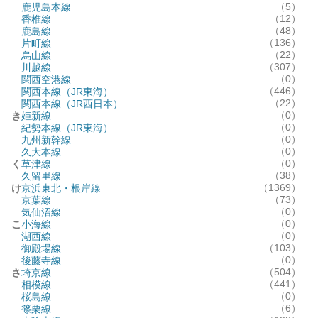
（5）
鹿児島本線
（12）
香椎線
（48）
鹿島線
（136）
片町線
（22）
烏山線
（307）
川越線
（0）
関西空港線
（446）
関西本線（JR東海）
（22）
関西本線（JR西日本）
（0）
き
姫新線
（0）
紀勢本線（JR東海）
（0）
九州新幹線
（0）
久大本線
（0）
く
草津線
（38）
久留里線
（1369）
け
京浜東北・根岸線
（73）
京葉線
（0）
気仙沼線
（0）
こ
小海線
（0）
湖西線
（103）
御殿場線
（0）
後藤寺線
（504）
さ
埼京線
（441）
相模線
（0）
桜島線
（6）
篠栗線