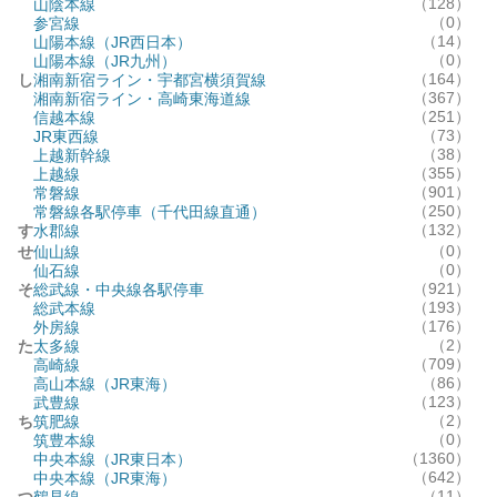
（128）
山陰本線
（0）
参宮線
（14）
山陽本線（JR西日本）
（0）
山陽本線（JR九州）
（164）
し
湘南新宿ライン・宇都宮横須賀線
（367）
湘南新宿ライン・高崎東海道線
（251）
信越本線
（73）
JR東西線
（38）
上越新幹線
（355）
上越線
（901）
常磐線
（250）
常磐線各駅停車（千代田線直通）
（132）
す
水郡線
（0）
せ
仙山線
（0）
仙石線
（921）
そ
総武線・中央線各駅停車
（193）
総武本線
（176）
外房線
（2）
た
太多線
（709）
高崎線
（86）
高山本線（JR東海）
（123）
武豊線
（2）
ち
筑肥線
（0）
筑豊本線
（1360）
中央本線（JR東日本）
（642）
中央本線（JR東海）
（11）
つ