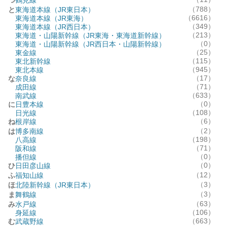
鶴見線
（788）
と
東海道本線（JR東日本）
（6616）
東海道本線（JR東海）
（349）
東海道本線（JR西日本）
（213）
東海道・山陽新幹線（JR東海・東海道新幹線）
（0）
東海道・山陽新幹線（JR西日本・山陽新幹線）
（25）
東金線
（115）
東北新幹線
（945）
東北本線
（17）
な
奈良線
（71）
成田線
（633）
南武線
（0）
に
日豊本線
（108）
日光線
（6）
ね
根岸線
（2）
は
博多南線
（198）
八高線
（71）
阪和線
（0）
播但線
（0）
ひ
日田彦山線
（12）
ふ
福知山線
（3）
ほ
北陸新幹線（JR東日本）
（3）
ま
舞鶴線
（63）
み
水戸線
（106）
身延線
（663）
む
武蔵野線