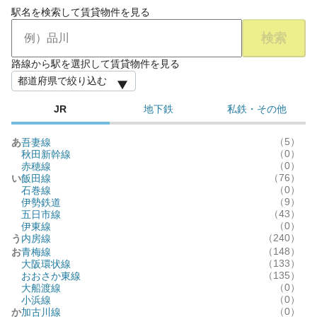
駅名を検索して賃貸物件を見る
検索
路線から駅を選択して賃貸物件を見る
JR
地下鉄
私鉄・その他
（5）
あ
吾妻線
（0）
秋田新幹線
（0）
赤穂線
（76）
い
飯田線
（0）
石巻線
（9）
伊勢鉄道
（43）
五日市線
（0）
伊東線
（240）
う
内房線
（148）
お
青梅線
（133）
大阪環状線
（135）
おおさか東線
（0）
大船渡線
（0）
小浜線
（0）
か
加古川線