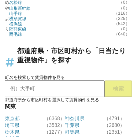
（0）
め
名松線
（0）
や
山形新幹線
（116）
山手線
（225）
よ
横須賀線
（542）
横浜線
（0）
り
陸羽東線
（640）
両毛線
都道府県・市区町村から「日当たり
重視物件」を探す
町名を検索して賃貸物件を見る
検索
都道府県から市区町村を選択して賃貸物件を見る
関東
東京都
（6368）
神奈川県
（4791）
埼玉県
（3532）
千葉県
（2680）
栃木県
（1277）
群馬県
（2351）