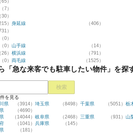
（65）
（7）
（30）
215）
身延線
（406）
731）
（0）
（0）
山手線
（14）
（26）
横浜線
（791）
（0）
両毛線
（1525）
ら「急な来客でも駐車したい物件」を探
検索
件を見る
川県
（3914）
埼玉県
（8498）
千葉県
（5051）
栃
県
（4690）
県
（14044）
岐阜県
（2468）
三重県
（931）
山
府
（1041）
兵庫県
（145）
県
（181）