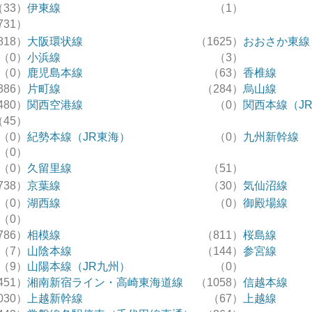
（33）
伊東線
（1）
731）
818）
大阪環状線
（1625）
おおさか東線
（0）
小浜線
（3）
（0）
鹿児島本線
（63）
香椎線
386）
片町線
（284）
烏山線
480）
関西空港線
（0）
関西本線（J
（45）
（0）
紀勢本線（JR東海）
（0）
九州新幹線
（0）
（0）
久留里線
（51）
738）
京葉線
（30）
気仙沼線
（0）
湖西線
（0）
御殿場線
（0）
786）
相模線
（811）
桜島線
（7）
山陰本線
（144）
参宮線
（9）
山陽本線（JR九州）
（0）
451）
湘南新宿ライン・高崎東海道線
（1058）
信越本線
030）
上越新幹線
（67）
上越線