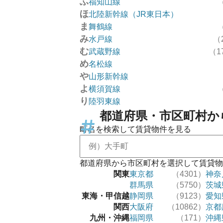
ふ
福知山線
ほ
北陸新幹線（JR東日本）
ま
舞鶴線
み
水戸線
（
む
武蔵野線
（1
め
名松線
や
山形新幹線
よ
横須賀線
り
陸羽東線
都道府県・市区町村か
町名を検索して賃貸物件を見る
都道府県から市区町村を選択して賃貸物
関東
東京都
（4301）
神奈
群馬県
（5750）
茨城
東海・甲信越
静岡県
（9123）
愛知
関西
大阪府
（10862）
京都
九州・沖縄
福岡県
（171）
沖縄