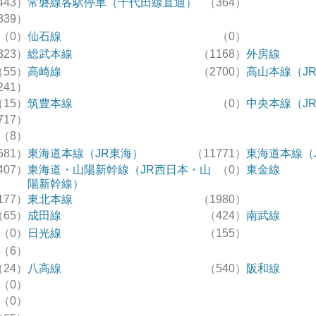
443）
常磐線各駅停車（千代田線直通）
（364）
339）
（0）
仙石線
（0）
323）
総武本線
（1168）
外房線
（55）
高崎線
（2700）
高山本線（J
241）
（15）
筑豊本線
（0）
中央本線（J
717）
（8）
581）
東海道本線（JR東海）
（11771）
東海道本線（
407）
東海道・山陽新幹線（JR西日本・山
（0）
東金線
陽新幹線）
177）
東北本線
（1980）
（65）
成田線
（424）
南武線
（0）
日光線
（155）
（6）
（24）
八高線
（540）
阪和線
（0）
（0）