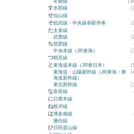
常磐線
（3
す
水郡線
（
せ
仙山線
そ
総武線・中央線各駅停車
（
た
太多線
武豊線
（
ち
筑肥線
中央本線（JR東海）
（
つ
鶴見線
と
東海道本線（JR東日本）
（
東海道・山陽新幹線（JR東海・東
（
海道新幹線）
東北新幹線
（
な
奈良線
に
日豊本線
ね
根岸線
は
博多南線
播但線
ひ
日田彦山線