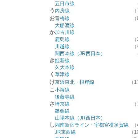
五日市線
う
内房線
（
お
青梅線
（
大船渡線
か
加古川線
鹿島線
（
川越線
（
関西本線（JR西日本）
き
姫新線
久大本線
く
草津線
け
京浜東北・根岸線
（1
こ
小海線
後藤寺線
さ
埼京線
（
篠栗線
山陽本線（JR西日本）
し
湘南新宿ライン・宇都宮横須賀線
（
JR東西線
（1