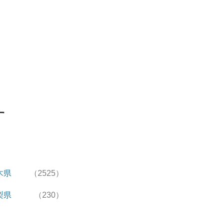
す
木県
（2525）
梨県
（230）